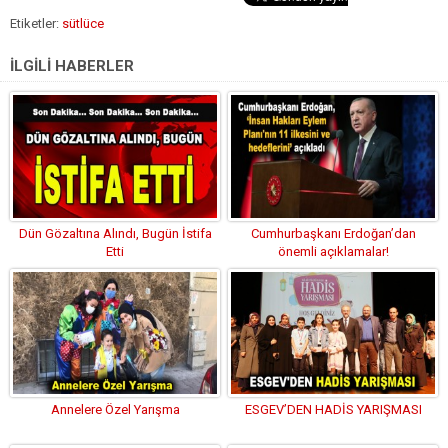
Etiketler:
sütlüce
İLGİLİ HABERLER
Dün Gözaltına Alındı, Bugün İstifa
Cumhurbaşkanı Erdoğan’dan
Etti
önemli açıklamalar!
Annelere Özel Yarışma
ESGEV’DEN HADİS YARIŞMASI