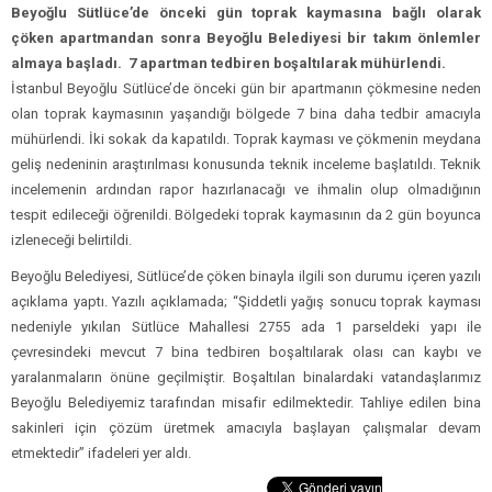
Beyoğlu Sütlüce’de önceki gün toprak kaymasına bağlı olarak
çöken apartmandan sonra Beyoğlu Belediyesi bir takım önlemler
almaya başladı. 7 apartman tedbiren boşaltılarak mühürlendi.
İstanbul Beyoğlu Sütlüce’de önceki gün bir apartmanın çökmesine neden
olan toprak kaymasının yaşandığı bölgede 7 bina daha tedbir amacıyla
mühürlendi. İki sokak da kapatıldı. Toprak kayması ve çökmenin meydana
geliş nedeninin araştırılması konusunda teknik inceleme başlatıldı. Teknik
incelemenin ardından rapor hazırlanacağı ve ihmalin olup olmadığının
tespit edileceği öğrenildi. Bölgedeki toprak kaymasının da 2 gün boyunca
izleneceği belirtildi.
Beyoğlu Belediyesi, Sütlüce’de çöken binayla ilgili son durumu içeren yazılı
açıklama yaptı. Yazılı açıklamada; “Şiddetli yağış sonucu toprak kayması
nedeniyle yıkılan Sütlüce Mahallesi 2755 ada 1 parseldeki yapı ile
çevresindeki mevcut 7 bina tedbiren boşaltılarak olası can kaybı ve
yaralanmaların önüne geçilmiştir. Boşaltılan binalardaki vatandaşlarımız
Beyoğlu Belediyemiz tarafından misafir edilmektedir. Tahliye edilen bina
sakinleri için çözüm üretmek amacıyla başlayan çalışmalar devam
etmektedir” ifadeleri yer aldı.