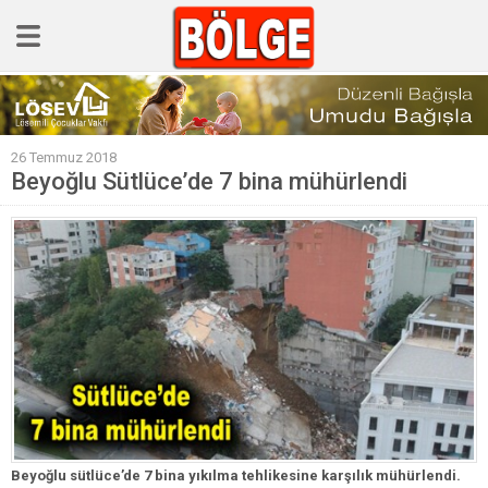
GÜNCEL
26 Temmuz 2018
POLİTİKA
Beyoğlu Sütlüce’de 7 bina mühürlendi
Polis & Adliye
SPOR
EKONOMİ
YAZARLAR
Sağlık & Yaşam
Kültür & Sanat
EĞİTİM
Müzik & Magazin
Beyoğlu sütlüce’de 7 bina yıkılma tehlikesine karşılık mühürlendi.