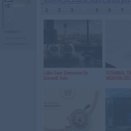
1
2
3
4
5
6
7
Lüks Saat Satmanın En
İSTANBUL Tİ
Güvenli Yolu
MÜDÜRLÜĞ