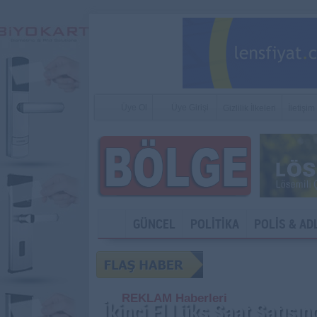
Üye Ol
Üye Girişi
Gizlilik İlkeleri
İletişim
GÜNCEL
POLİTİKA
POLİS & AD
SOSYAL MEDYA V
REKLAM Haberleri
İkinci El Lüks Saat Satışın