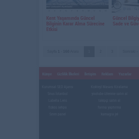
Kent Yaşamında Güncel
Güncel Bilgi
Bilginin Karar Alma Sürecine
Sade ve Güve
Etkisi
Sayfa
1
-
160
Arası
1
2
3
Sonraki ›
Künye
Gizlilik İlkeleri
İletişim
Reklam
Yazarlar
Kurumsal SEO Ajansı
Kokteyl Masası Kiralama
Snus İstanbul
youtube izlenme satın al
Labella Lens
takipçi satın al
fiskos sehpa
forma yaptırma
Smm panel
kamagra jel