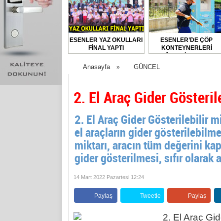
ESENLER YAZ OKULLARI
ESENLER’DE ÇÖP
FİNAL YAPTI
KONTEYNERLERİ
DÜZENLİ OLARAK
DEZENFEKTE EDİLİYOR
Anasayfa
GÜNCEL
»
2. El Araç Gider Gösteril
2. El Araç Gider Gösterilebilir m
el araçların gider gösterilebil
miktarı, aracın tüm değerini kap
gider gösterilmesi, sıfır olarak a
14 Mart 2022 Pazartesi 12:24
Paylaş
Tweetle
Paylaş