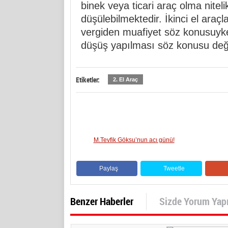
binek veya ticari araç olma niteli
düşülebilmektedir. İkinci el ara
vergiden muafiyet söz konusuyk
düşüş yapılması söz konusu deği
Etiketler:
2. El Araç
M.Tevfik Göksu’nun acı günü!
Paylaş
Tweetle
Benzer Haberler
Sizde Yorum Yap