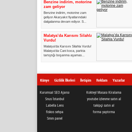
Benzine indirim, motorine
zam geliyor
Benzine indirim, motorine zam
geliyor Akaryakıt fiyatlarındaki
dalgalanma devam ediyor. S...
Malatya’da Karısını Silahla
Vurdu!
Malatya'da Karısını Silahla Vurdu!
Malatya'da Cani koca, parkta
tartıştığı boşanma aşamas...
Künye
Gizlilik İlkeleri
İletişim
Reklam
Yazarlar
Kurumsal SEO Ajansı
Kokteyl Masası Kiralama
Snus İstanbul
youtube izlenme satın al
Labella Lens
takipçi satın al
fiskos sehpa
forma yaptırma
Smm panel