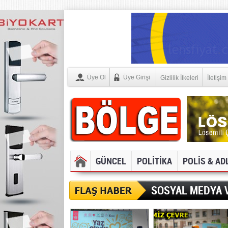
Üye Ol
Üye Girişi
Gizlilik İlkeleri
İletişim
GÜNCEL
POLİTİKA
POLİS & AD
SOSYAL MEDYA V