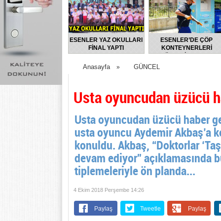
ESENLER YAZ OKULLARI
ESENLER’DE ÇÖP
FİNAL YAPTI
KONTEYNERLERİ
DÜZENLİ OLARAK
DEZENFEKTE EDİLİYOR
Anasayfa
GÜNCEL
»
Usta oyuncudan üzücü h
Usta oyuncudan üzücü haber ge
usta oyuncu Aydemir Akbaş’a ko
konuldu. Akbaş, “Doktorlar ‘Taş 
devam ediyor” açıklamasında b
tiplemeleriyle ön planda...
4 Ekim 2018 Perşembe 14:26
Paylaş
Tweetle
Paylaş