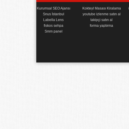
Kurumsal SEO Ajansı
Kokteyl Masası Kiralama
Snus İstanbul
youtube izlenme satın al
Labella Lens
takipçi satın al
fiskos sehpa
forma yaptırma
Smm panel