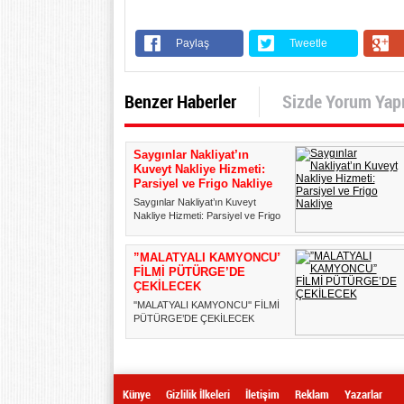
Paylaş
Tweetle
Benzer Haberler
Sizde Yorum Yap
Saygınlar Nakliyat’ın
Kuveyt Nakliye Hizmeti:
Parsiyel ve Frigo Nakliye
Saygınlar Nakliyat’ın Kuveyt
Nakliye Hizmeti: Parsiyel ve Frigo
Nakliye Saygınlar Nakliya...
”MALATYALI KAMYONCU”
FİLMİ PÜTÜRGE’DE
ÇEKİLECEK
''MALATYALI KAMYONCU'' FİLMİ
PÜTÜRGE’DE ÇEKİLECEK
“Parola 44” sloganıyla yola çıkan
“Mala...
Künye
Gizlilik İlkeleri
İletişim
Reklam
Yazarlar