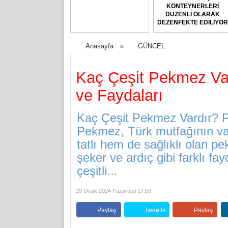
KONTEYNERLERİ
DÜZENLİ OLARAK
DEZENFEKTE EDİLİYOR
Anasayfa
GÜNCEL
»
Kaç Çeşit Pekmez Var
ve Faydaları
Kaç Çeşit Pekmez Vardır? P
Pekmez, Türk mutfağının vaz
tatlı hem de sağlıklı olan pek
şeker ve ardıç gibi farklı f
çeşitli...
29 Ocak 2024 Pazartesi 17:59
Paylaş
Tweetle
Paylaş