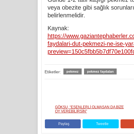
veya obezite gibi sağlık sorunlar
belirlenmelidir.
Kaynak:
https://www.gaziantephaberler
faydalari-dut-pekmezi-ne-ise-yar
preview=150c5fbb5b7df70e100f
Etiketler:
pekmez
pekmez faydaları
GÖKSU, “ESENLERLİ OLMASAN DA BİZE
OY VEREBİLİRSİN”
Paylaş
Tweetle