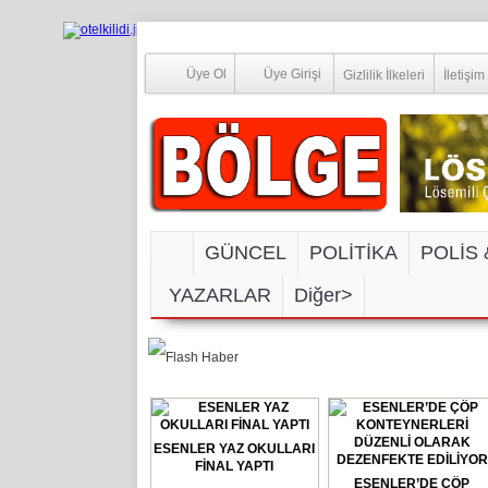
Üye Ol
Üye Girişi
Gizlilik İlkeleri
İletişim
GÜNCEL
POLİTİKA
POLİS 
YAZARLAR
Diğer>
SOSYAL MEDYA
ESENLER YAZ OKULLARI
FİNAL YAPTI
ESENLER’DE ÇÖP