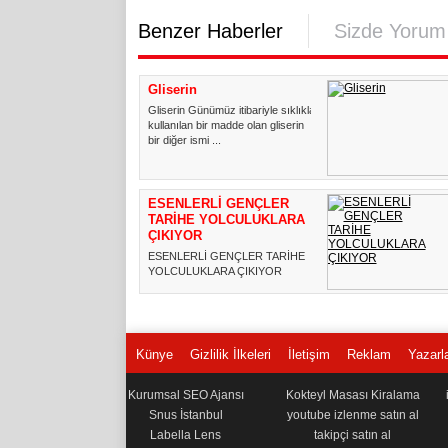
Benzer Haberler
Sizde Yorum
Gliserin
Gliserin Günümüz itibariyle sıklıkla
kullanılan bir madde olan gliserin
bir diğer ismi ...
ESENLERLİ GENÇLER
TARİHE YOLCULUKLARA
ÇIKIYOR
ESENLERLİ GENÇLER TARİHE
YOLCULUKLARA ÇIKIYOR
Esenler Belediyesi, Ramazan
ayında da gen...
Künye
Gizlilik İlkeleri
İletişim
Reklam
Yazarl
Kurumsal SEO Ajansı
Kokteyl Masası Kiralama
Snus İstanbul
youtube izlenme satın al
Labella Lens
takipçi satın al