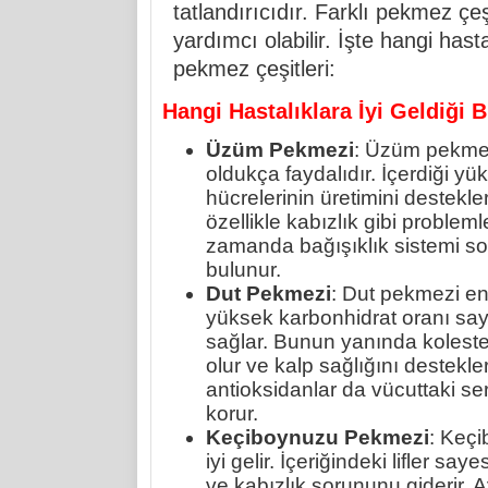
tatlandırıcıdır. Farklı pekmez çeşi
yardımcı olabilir. İşte hangi hastal
pekmez çeşitleri:
Hangi Hastalıklara İyi Geldiği B
Üzüm Pekmezi
: Üzüm pekmez
oldukça faydalıdır. İçerdiği y
hücrelerinin üretimini destekler
özellikle kabızlık gibi problem
zamanda bağışıklık sistemi s
bulunur.
Dut Pekmezi
: Dut pekmezi enerj
yüksek karbonhidrat oranı saye
sağlar. Bunun yanında koleste
olur ve kalp sağlığını destekle
antioksidanlar da vücuttaki se
korur.
Keçiboynuzu Pekmezi
: Keçi
iyi gelir. İçeriğindeki lifler s
ve kabızlık sorununu giderir. A