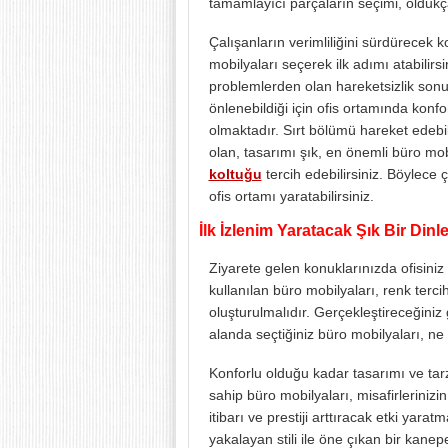
tamamlayıcı parçaların seçimi, oldukç
Çalışanların verimliliğini sürdürecek k
mobilyaları seçerek ilk adımı atabilirsi
problemlerden olan hareketsizlik sonu
önlenebildiği için ofis ortamında kon
olmaktadır. Sırt bölümü hareket edebi
olan, tasarımı şık, en önemli büro mo
koltuğu
tercih edebilirsiniz. Böylece ç
ofis ortamı yaratabilirsiniz.
İlk İzlenim Yaratacak Şık Bir Din
Ziyarete gelen konuklarınızda ofisiniz 
kullanılan büro mobilyaları, renk tercih
oluşturulmalıdır. Gerçekleştireceğiniz g
alanda seçtiğiniz büro mobilyaları, ne
Konforlu olduğu kadar tasarımı ve tar
sahip büro mobilyaları, misafirleriniz
itibarı ve prestiji arttıracak etki ya
yakalayan stili ile öne çıkan bir kan