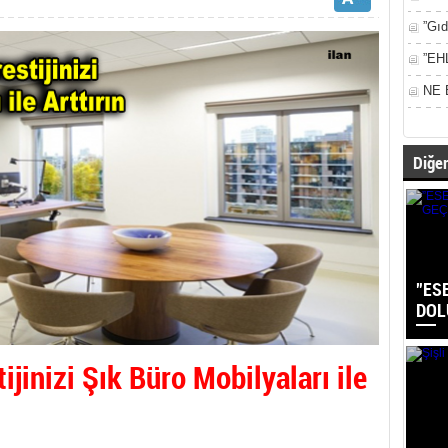
”Gıd
”EH
NE 
Diğer
”ES
DOL
jinizi Şık Büro Mobilyaları ile