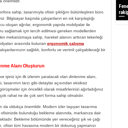
a önemlidir.
Fene
rakip
onfora sahip, tasarımıyla ofisin şıklığını bütünleştiren büro
niz. Bilgisayar başında çalışanların en sık karşılaştığı
cu oluşan ağrılar, ergonomik yapıda mobilyalar ile
foru sağlamak için tercih edilmesi gereken modellerden
len mekanizmaya sahip, hareket alanını arttıran tekerleği
bilyaları arasında bulunan
ergonomik çalışma
alışanlarınızın sağlıklı, konforlu ve verimli çalışabileceği bir
lenme Alanı Oluşturun
ve işiniz için ilk izlenim yaratacak olan dinlenme alanı,
i, tasarımın tarzı gibi detaylar açısından eksiksiz
örüşmeler için öncelikli olarak misafirlerinizi ağırladığınız
 çok rahat ne de çok sert forma sahip olmalıdır.
zı da oldukça önemlidir. Modern izler taşıyan tasarıma
in ofisinizde bulunduğu bekleme alanında, markanıza dair
ratmaktadır. Bekleme bölümünde yer vereceğiniz şık ve çağı
epe, ofisin tüm havasına modern bir dokunuş yapmanızı