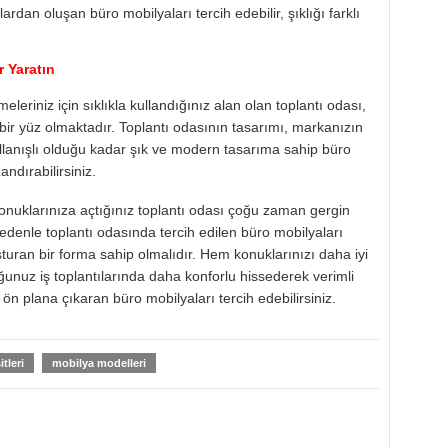
klardan oluşan büro mobilyaları tercih edebilir, şıklığı farklı
r Yaratın
meleriniz için sıklıkla kullandığınız alan olan toplantı odası,
z bir yüz olmaktadır. Toplantı odasının tasarımı, markanızın
Kullanışlı olduğu kadar şık ve modern tasarıma sahip büro
andırabilirsiniz.
konuklarınıza açtığınız toplantı odası çoğu zaman gergin
enle toplantı odasında tercih edilen büro mobilyaları
şturan bir forma sahip olmalıdır. Hem konuklarınızı daha iyi
nuz iş toplantılarında daha konforlu hissederek verimli
ön plana çıkaran büro mobilyaları tercih edebilirsiniz.
tleri
mobilya modelleri