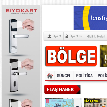
Üye Ol
Üye Girişi
Gizlilik İlkeleri
GÜNCEL
POLİTİKA
POLİ
SOSYAL ME