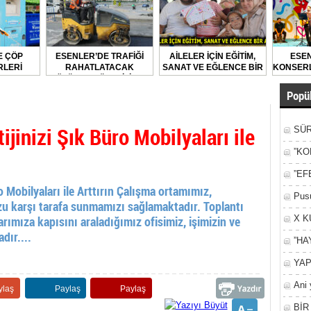
E ÇÖP
ESENLER’DE TRAFİĞİ
AİLELER İÇİN EĞİTİM,
ESEN
LERİ
RAHATLATACAK
SANAT VE EĞLENCE BİR
KONSERL
LARAK
ÇÖZÜMLER ÜRETİLİYOR
ARADA
DİLİYOR
Popül
jinizi Şık Büro Mobilyaları ile
SÜR
NEY
”KO
”EF
o Mobilyaları ile Arttırın Çalışma ortamımız,
Pusu
u karşı tarafa sunmamızı sağlamaktadır. Toplantı
arımıza kapısını araladığımız ofisimiz, işimizin ve
X K
dır....
”HA
YAP
Ani 
ylaş
Paylaş
Paylaş
Yan
BİR