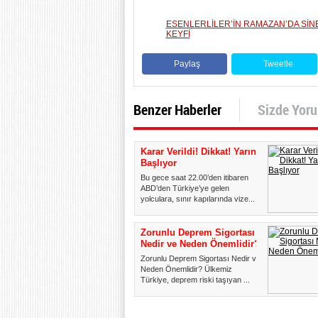
ESENLERLİLER’İN RAMAZAN’DA Sİ
KEYFİ
Paylaş
Tweetle
Benzer Haberler
Sizde Yor
Karar Verildi! Dikkat! Yarın
Başlıyor
Bu gece saat 22.00’den itibaren
ABD’den Türkiye’ye gelen
yolculara, sınır kapılarında vize...
Zorunlu Deprem Sigortası
Nedir ve Neden Önemlidir?
Zorunlu Deprem Sigortası Nedir ve
Neden Önemlidir? Ülkemiz
Türkiye, deprem riski taşıyan ...