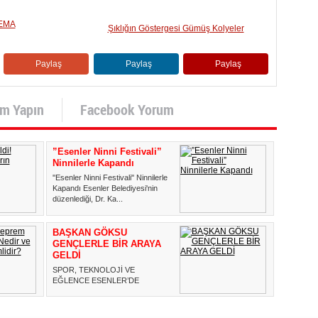
NEMA
Şıklığın Göstergesi Gümüş Kolyeler
Paylaş
Paylaş
Paylaş
um Yapın
Facebook Yorum
”Esenler Ninni Festivali”
Ninnilerle Kapandı
''Esenler Ninni Festivali'' Ninnilerle
Kapandı Esenler Belediyesi'nin
düzenlediği, Dr. Ka...
BAŞKAN GÖKSU
GENÇLERLE BİR ARAYA
GELDİ
SPOR, TEKNOLOJİ VE
EĞLENCE ESENLER’DE
BULUŞTU Spor turnuvaları,
teknoloji buluşmaları...