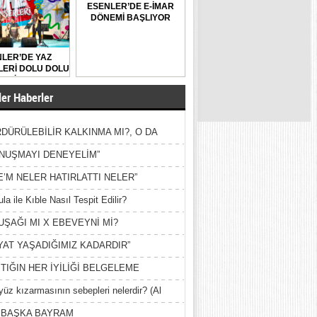
ESENLER’DE E-İMAR
DÖNEMİ BAŞLIYOR
LER’DE YAZ
ERİ DOLU DOLU
GEÇİYOR
er Haberler
DÜRÜLEBİLİR KALKINMA MI?, O DA
MİŞ?
NUŞMAYI DENEYELİM”
E’M NELER HATIRLATTI NELER”
la ile Kıble Nasıl Tespit Edilir?
UŞAĞI MI X EBEVEYNİ Mİ?
YAT YAŞADIĞIMIZ KADARDIR”
TIĞIN HER İYİLİĞİ BELGELEME
yüz kızarmasının sebepleri nelerdir? (Al
ak)
 BAŞKA BAYRAM