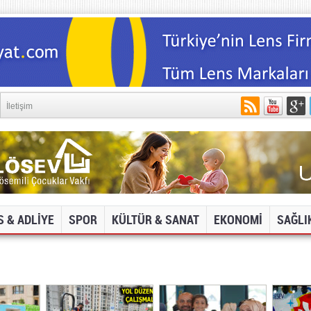
İletişim
S & ADLİYE
SPOR
KÜLTÜR & SANAT
EKONOMİ
SAĞLI
DYA VE İNTERNET SİTELERİNE ERİŞİM ENGELİ!