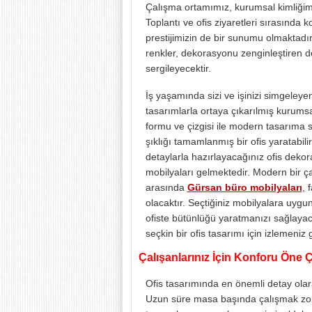
Çalışma ortamımız, kurumsal kimliğim
Toplantı ve ofis ziyaretleri sırasında 
prestijimizin de bir sunumu olmaktadır
renkler, dekorasyonu zenginleştiren deta
sergileyecektir.
İş yaşamında sizi ve işinizi simgeleye
tasarımlarla ortaya çıkarılmış kurumsal 
formu ve çizgisi ile modern tasarıma s
şıklığı tamamlanmış bir ofis yaratabili
detaylarla hazırlayacağınız ofis deko
mobilyaları gelmektedir. Modern bir ça
arasında
Gürsan büro mobilyaları
, 
olacaktır. Seçtiğiniz mobilyalara uyg
ofiste bütünlüğü yaratmanızı sağlayacak
seçkin bir ofis tasarımı için izlemeni
Çalışanlarınız İçin Konforu Öne Ç
Ofis tasarımında en önemli detay olara
Uzun süre masa başında çalışmak zoru