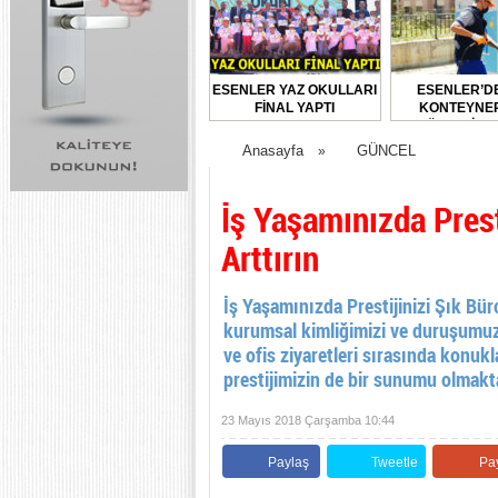
ESENLER YAZ OKULLARI
ESENLER’D
FİNAL YAPTI
KONTEYNER
DÜZENLİ O
DEZENFEKTE E
Anasayfa
GÜNCEL
»
İş Yaşamınızda Presti
Arttırın
İş Yaşamınızda Prestijinizi Şık Bür
kurumsal kimliğimizi ve duruşumuz
ve ofis ziyaretleri sırasında konukl
prestijimizin de bir sunumu olmakta
23 Mayıs 2018 Çarşamba 10:44
Paylaş
Tweetle
Pa