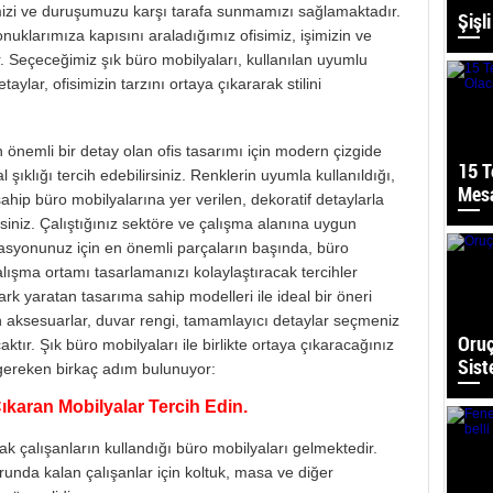
izi ve duruşumuzu karşı tarafa sunmamızı sağlamaktadır.
Şişl
konuklarımıza kapısını araladığımız ofisimiz, işimizin ve
. Seçeceğimiz şık büro mobilyaları, kullanılan uyumlu
ylar, ofisimizin tarzını ortaya çıkararak stilini
n önemli bir detay olan ofis tasarımı için modern çizgide
15 T
şıklığı tercih edebilirsiniz. Renklerin uyumla kullanıldığı,
Mesa
ahip büro mobilyalarına yer verilen, dekoratif detaylarla
rsiniz. Çalıştığınız sektöre ve çalışma alanına uygun
rasyonunuz için en önemli parçaların başında, büro
lışma ortamı tasarlamanızı kolaylaştıracak tercihler
fark yaratan tasarıma sahip modelleri ile ideal bir öneri
un aksesuarlar, duvar rengi, tamamlayıcı detaylar seçmeniz
Oruç
tır. Şık büro mobilyaları ile birlikte ortaya çıkaracağınız
Sis
z gereken birkaç adım bulunuyor:
ıkaran Mobilyalar Tercih Edin.
k çalışanların kullandığı büro mobilyaları gelmektedir.
nda kalan çalışanlar için koltuk, masa ve diğer