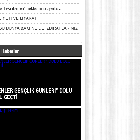
a Teknikerleri” haklarını istiyorlar…
LİYET! VE LİYAKAT”
BU DÜNYA BAKÎ NE DE IZDIRAPLARIMIZ
 Haberler
ENLER GENÇLİK GÜNLERİ” DOLU
U GEÇTİ