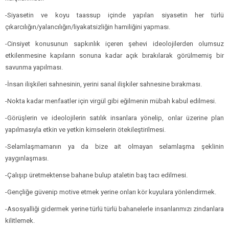
-Siyasetin ve koyu taassup içinde yapılan siyasetin her türlü
çıkarcılığın/yalancılığın/liyakatsizliğin hamiliğini yapması.
-Cinsiyet konusunun sapkınlık içeren şehevi ideolojilerden olumsuz
etkilenmesine kapıların sonuna kadar açık bırakılarak görülmemiş bir
savunma yapılması.
-İnsan ilişkileri sahnesinin, yerini sanal ilişkiler sahnesine bırakması.
-Nokta kadar menfaatler için virgül gibi eğilmenin mübah kabul edilmesi.
-Görüşlerin ve ideolojilerin satılık insanlara yönelip, onlar üzerine plan
yapılmasıyla etkin ve yetkin kimselerin ötekileştirilmesi.
-Selamlaşmamanın ya da bize ait olmayan selamlaşma şeklinin
yaygınlaşması.
-Çalışıp üretmektense bahane bulup ataletin baş tacı edilmesi.
-Gençliğe güvenip motive etmek yerine onları kör kuyulara yönlendirmek.
-Asosyalliği gidermek yerine türlü türlü bahanelerle insanlarımızı zindanlara
kilitlemek.