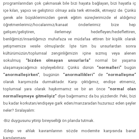
programlarından çok çakmasak bile bizi hayata bağlayan, bizi hayatla iç
içe kılan, yapıcı ve geliştirici olmayı asla terk etmedik, etmeyiz de. Çünkü
gerek aile büyüklerimizden gerek eğitim süreçlerimizde el aldığımız
öğretmenlerimiz/hocalarımız/kanaat önderlerimiz bize hep
gelişen/geliştiren, ilerlemeyi hedefleyen/hedeflettiren,
benliğimizi/insanlığımızı muhafaza ve müdafaa ettiren bir kişilik olarak
yetişmemize vesile olmuşlardır. İşte tüm bu unsurlardan sonra
kültürümüzün/toplumsal zenginliğimizin içine sızmış veya alenen
sokulmuş
“bizden olmayan unsurlarla”
normal bir yaşama
ulaşamayacağımızı söyleyebiliriz. Çünkü dünün
“normalleri”
bugün
“anormalleşirken”
, bugünün
“anormallikleri”
de
“normalleşme”
olarak karşımızda durmaktadır. Karşı çıktığımız, endişe etmemiz,
toplumsal yara olarak haykırmamız ve bir an önce
“normal olan
normalleşmeye gitmeliyiz”
diye bağırmamız da bu yüzdendir. Peki, bizi
bu kadar korkutan/endişeye gark eden/manzaradan huzursuz eden şeyler
neler? Sıralayalım:
-Biz duygusunu yitirip bireyselliği ön planda tutmak.
-Edep ve ahlak kavramlarının sözde modernite karşısında banal
karşılanması.