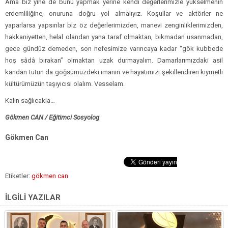
Ama biz yine de bunu yapmak yerine kendi değerlerimizle yükselmenin
erdemliliğine, onuruna doğru yol almalıyız. Koşullar ve aktörler ne
yaparlarsa yapsınlar biz öz değerlerimizden, manevi zenginliklerimizden,
hakkaniyetten, helal olandan yana taraf olmaktan, bıkmadan usanmadan,
gece gündüz demeden, son nefesimize varıncaya kadar “gök kubbede
hoş sâdâ bırakan” olmaktan uzak durmayalım. Damarlarımızdaki asil
kandan tutun da göğsümüzdeki imanın ve hayatımızı şekillendiren kıymetli
kültürümüzün taşıyıcısı olalım. Vesselam.
Kalın sağlıcakla…
Gökmen CAN /
Eğitimci Sosyolog
Gökmen Can
Etiketler:
gökmen can
İLGİLİ YAZILAR