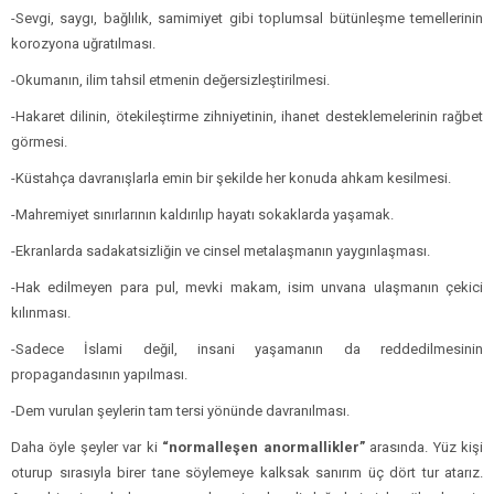
-Sevgi, saygı, bağlılık, samimiyet gibi toplumsal bütünleşme temellerinin
korozyona uğratılması.
-Okumanın, ilim tahsil etmenin değersizleştirilmesi.
-Hakaret dilinin, ötekileştirme zihniyetinin, ihanet desteklemelerinin rağbet
görmesi.
-Küstahça davranışlarla emin bir şekilde her konuda ahkam kesilmesi.
-Mahremiyet sınırlarının kaldırılıp hayatı sokaklarda yaşamak.
-Ekranlarda sadakatsizliğin ve cinsel metalaşmanın yaygınlaşması.
-Hak edilmeyen para pul, mevki makam, isim unvana ulaşmanın çekici
kılınması.
-Sadece İslami değil, insani yaşamanın da reddedilmesinin
propagandasının yapılması.
-Dem vurulan şeylerin tam tersi yönünde davranılması.
Daha öyle şeyler var ki
“normalleşen anormallikler”
arasında. Yüz kişi
oturup sırasıyla birer tane söylemeye kalksak sanırım üç dört tur atarız.