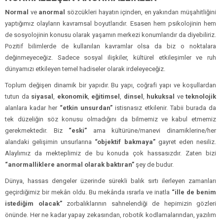
Normal
ve
anormal
sözcükleri hayatın içinden, en yakından müşahitliğini
yaptığımız olayların kavramsal boyutlarıdır. Esasen hem psikolojinin hem
de sosyolojinin konusu olarak yaşamın merkezi konumlarıdır da diyebiliriz.
Pozitif bilimlerde de kullanılan kavramlar olsa da biz o noktalara
değinmeyeceğiz. Sadece sosyal ilişkiler, kültürel etkileşimler ve ruh
dünyamızı etkileyen temel hadiseler olarak irdeleyeceğiz.
Toplum değişen dinamik bir yapıdır. Bu yapı, coğrafi yapı ve koşullardan
tutun da
siyasal
,
ekonomik
,
eğitimsel
,
dinsel
,
hukuksal
ve
teknolojik
alanlara kadar her
“etkin unsurdan”
istisnasız etkilenir. Tabii burada da
tek düzeliğin söz konusu olmadığını da bilmemiz ve kabul etmemiz
gerekmektedir. Biz
“eski”
ama kültürüne/manevi dinamiklerine/her
alandaki gelişimin unsurlarına
“objektif bakmaya”
gayret eden nesiliz.
Alaylımız da mekteplimiz de bu konuda çok hassasızdır. Zaten bizi
“anormalliklere anormal olarak baktıran”
şey de budur.
Dünya, hassas dengeler üzerinde sürekli balık sırtı ilerleyen zamanları
geçirdiğimiz bir mekân oldu. Bu mekânda ısrarla ve inatla
“ille de benim
istediğim olacak”
zorbalıklarının sahnelendiği de hepimizin gözleri
önünde. Her ne kadar yapay zekasından, robotik kodlamalarından, yazılım