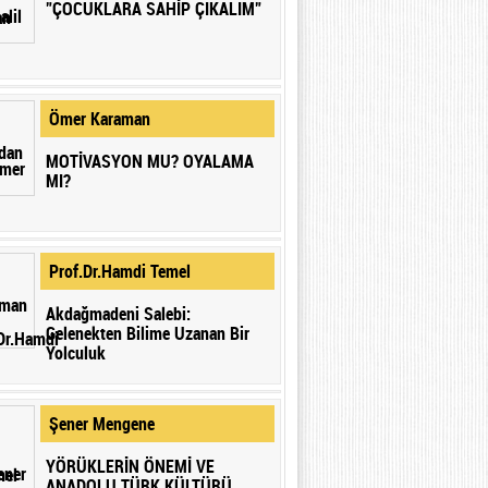
”ÇOCUKLARA SAHİP ÇIKALIM”
Ömer Karaman
MOTİVASYON MU? OYALAMA
MI?
Prof.Dr.Hamdi Temel
Akdağmadeni Salebi:
Gelenekten Bilime Uzanan Bir
Yolculuk
Şener Mengene
YÖRÜKLERİN ÖNEMİ VE
ANADOLU TÜRK KÜLTÜRÜ