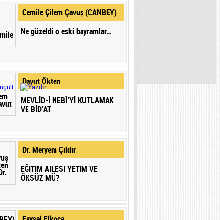
Cemile Çilem Çavuş (CANBEY)
Ne güzeldi o eski bayramlar…
Davut Ökten
MEVLİD-İ NEBÎ’Yİ KUTLAMAK
VE BİD’AT
Dr. Meryem Çıldır
EĞİTİM AİLESİ YETİM VE
ÖKSÜZ MÜ?
Faysal Elkoca