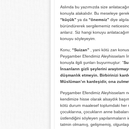
Aslında bu yazımızda size anlatacağım
konuyla alakalıdır. Bu meseleye gerek
“küçük”
ya da
“önemsiz”
diye algıla
büründürerek sergilememiz neticesin
anlarız. Siz hangi konuyu anlatacağ
konuyu söyleyeyim.
Konu;
“Suizan”
, yani kötü zan konusu
Peygamber Efendimiz Aleyhisselam İmam
konuyla ilgili şunları buyurmuştur: “
Su
İnsanların gizli şeylerini araştırm
düşmanlık etmeyin. Birbirinizi kar
Müslüman’ın kardeşidir, ona zulme
Peygamber Efendimiz Aleyhisselam ne 
kendimize hisse olarak alsaydık başım
kötü durum maalesef toplumdaki her me
çocuklarına, çocukların anne babaların
üstlendiğini söyleyen yapılanmaların iç
tatmin olmamış, gelişmemiş, olgunla