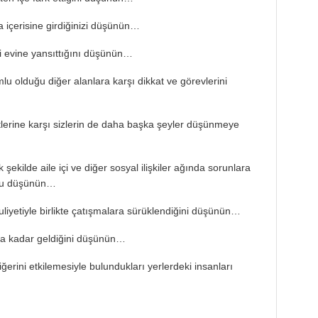
ma içerisine girdiğinizi düşünün…
i evine yansıttığını düşünün…
mlu olduğu diğer alanlara karşı dikkat ve görevlerini
tlerine karşı sizlerin de daha başka şeyler düşünmeye
ek şekilde aile içi ve diğer sosyal ilişkiler ağında sorunlara
unu düşünün…
liyetiyle birlikte çatışmalara sürüklendiğini düşünün…
na kadar geldiğini düşünün…
 diğerini etkilemesiyle bulundukları yerlerdeki insanları