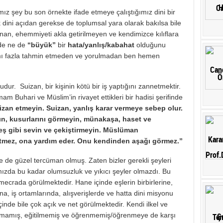
ız şey bu son örnekte ifade etmeye çalıştığımız dini bir
 dini açıdan gerekse de toplumsal yara olarak bakılsa bile
nan, ehemmiyeti akla getirilmeyen ve kendimizce kılıflara
de ne de
“büyük”
bir
hata/yanlış/kabahat
olduğunu
ımı fazla tahmin etmeden ve yorulmadan ben hemen
dur. Suizan, bir kişinin kötü bir iş yaptığını zannetmektir.
 Buhari ve Müslim’in rivayet ettikleri bir hadisi şerifinde
izan etmeyin. Suizan, yanlış karar vermeye sebep olur.
ayın, kusurlarını görmeyin, münakaşa, haset ve
deş gibi sevin ve çekiştirmeyin. Müslüman
tmez, ona yardım eder. Onu kendinden aşağı görmez.”
de güzel tercüman olmuş. Zaten bizler gerekli şeyleri
ızda bu kadar olumsuzluk ve yıkıcı şeyler olmazdı. Bu
crada görülmektedir. Hane içinde eşlerin birbirlerine,
a, iş ortamlarında, alışverişlerde ve hatta dini misyonu
inde bile çok açık ve net görülmektedir. Kendi ilkel ve
şmamış, eğitilmemiş ve öğrenmemiş/öğrenmeye de karşı