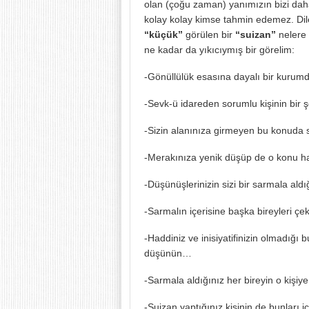
olan (çoğu zaman) yanımızın bizi daha
kolay kolay kimse tahmin edemez. Dile
“küçük”
görülen bir
“suizan”
nelere y
ne kadar da yıkıcıymış bir görelim:
-Gönüllülük esasına dayalı bir kur
-Sevk-ü idareden sorumlu kişinin bir
-Sizin alanınıza girmeyen bu konuda
-Merakınıza yenik düşüp de o konu h
-Düşünüşlerinizin sizi bir sarmala al
-Sarmalın içerisine başka bireyleri çe
-Haddiniz ve inisiyatifinizin olmadığı 
düşünün…
-Sarmala aldığınız her bireyin o kişiy
-Suizan yaptığınız kişinin de bunları i