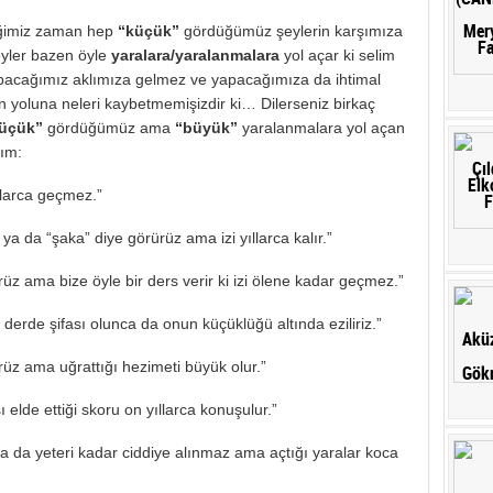
iğimiz zaman hep
“küçük”
gördüğümüz şeylerin karşımıza
yler bazen öyle
yaralara/yaralanmalara
yol açar ki selim
apacağımız aklımıza gelmez ve yapacağımıza da ihtimal
 yoluna neleri kaybetmemişizdir ki… Dilerseniz birkaç
üçük”
gördüğümüz ama
“büyük”
yaralanmalara yol açan
ım:
llarca geçmez.”
ya da “şaka” diye görürüz ama izi yıllarca kalır.”
üz ama bize öyle bir ders verir ki izi ölene kadar geçmez.”
erde şifası olunca da onun küçüklüğü altında eziliriz.”
rüz ama uğrattığı hezimeti büyük olur.”
elde ettiği skoru on yıllarca konuşulur.”
 ya da yeteri kadar ciddiye alınmaz ama açtığı yaralar koca