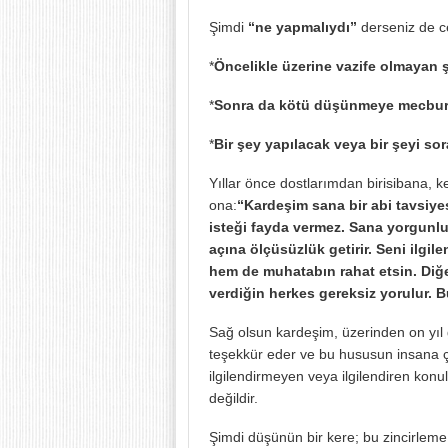
Şimdi
“ne yapmalıydı”
derseniz de c
*
Öncelikle üzerine vazife olmayan 
*
Sonra da kötü düşünmeye mecbur 
*
Bir şey yapılacak veya bir şeyi sora
Yıllar önce dostlarımdan birisibana, k
ona:
“Kardeşim sana bir abi tavsiyes
isteği fayda vermez. Sana yorgunluk,
açına ölçüsüzlük getirir. Seni ilgi
hem de muhatabın rahat etsin. Diğe
verdiğin herkes gereksiz yorulur. B
Sağ olsun kardeşim, üzerinden on yı
teşekkür eder ve bu hususun insana ço
ilgilendirmeyen veya ilgilendiren ko
değildir.
Şimdi düşünün bir kere; bu zincirleme 