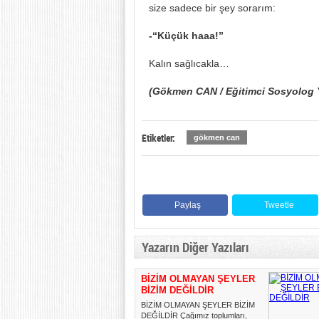
size sadece bir şey sorarım:
-“Küçük haaa!”
Kalın sağlıcakla…
(Gökmen CAN / Eğitimci Sosyolog 
Etiketler:
gökmen can
Paylaş
Tweetle
Yazarın Diğer Yazıları
BİZİM OLMAYAN ŞEYLER
BİZİM DEĞİLDİR
BİZİM OLMAYAN ŞEYLER BİZİM
DEĞİLDİR Çağımız toplumları,