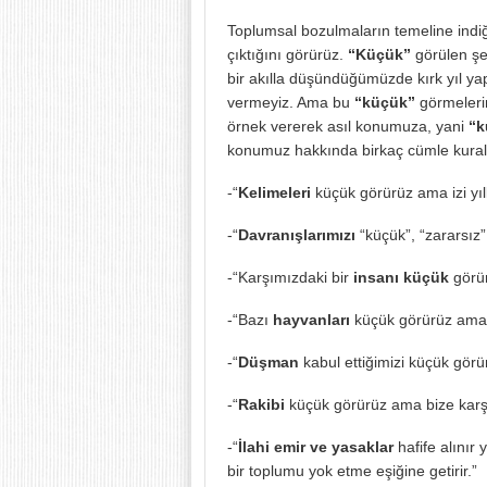
Toplumsal bozulmaların temeline ind
çıktığını görürüz.
“Küçük”
görülen şe
bir akılla düşündüğümüzde kırk yıl y
vermeyiz. Ama bu
“küçük”
görmelerin
örnek vererek asıl konumuza, yani
“k
konumuz hakkında birkaç cümle kural
-“
Kelimeleri
küçük görürüz ama izi yı
-“
Davranışlarımızı
“küçük”, “zararsız” 
-“Karşımızdaki bir
insanı küçük
görür
-“Bazı
hayvanları
küçük görürüz ama d
-“
Düşman
kabul ettiğimizi küçük görü
-“
Rakibi
küçük görürüz ama bize karşı 
-“
İlahi emir ve yasaklar
hafife alınır
bir toplumu yok etme eşiğine getirir.”