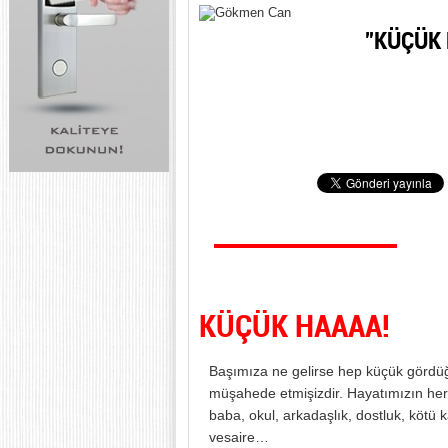
”KÜÇÜK 
Gökmen Can
gokmencan@bolgegazetesi.com
KÜÇÜK HAAAA!
Başımıza ne gelirse hep küçük gördüğ
müşahede etmişizdir. Hayatımızın he
baba, okul, arkadaşlık, dostluk, kötü k
vesaire…