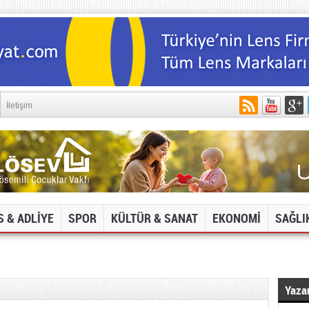
İletişim
S & ADLİYE
SPOR
KÜLTÜR & SANAT
EKONOMİ
SAĞLI
DYA VE İNTERNET SİTELERİNE ERİŞİM ENGELİ!
Yazar