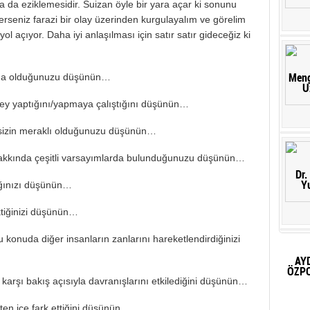
 da eziklemesidir. Suizan öyle bir yara açar ki sonunu
rseniz farazi bir olay üzerinden kurgulayalım ve görelim
ol açıyor. Daha iyi anlaşılması için satır satır gideceğiz ki
umda olduğunuzu düşünün…
 şey yaptığını/yapmaya çalıştığını düşünün…
 sizin meraklı olduğunuzu düşünün…
akkında çeşitli varsayımlarda bulunduğunuzu düşünün…
dığınızı düşünün…
ktiğinizi düşünün…
bu konuda diğer insanların zanlarını hareketlendirdiğinizi
e karşı bakış açısıyla davranışlarını etkilediğini düşünün…
çten içe fark ettiğini düşünün…