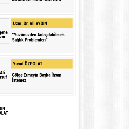
Uzm. Dr. Ali AYDIN
”Yüzünüzden Anlaşılabilecek
Sağlık Problemleri”
Yusuf ÖZPOLAT
Gölge Etmeyin Başka İhsan
İstemez