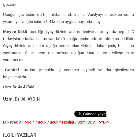
gezdirin.
Uçuğun çevresine de bir miktar sürebilirsiniz. Vanilyayı sürdükten sonra
yıkamayın ve gün içinde 3-4 kez bu uygulamayı tekrarlayın.
Meyan Kökü
: İçerdiği glycyrrhizinic asit nedeniyle Japonya’da hepatit C
tedavisinde kullanılan meyan kökü uçuğu geçirmede de oldukça etkilidir.
Glycyrrhizinic asit hem uçuğa neden olan virüsün daha geniş bir alana
yayılmasını önler, hem de mevcut uçuğun kısa sürede iyileşmesine
yardımcı olur.
-Genital uçukta
pamuklu iç çamaşırı giymeli ve dar giysilerden
kaçınılmalıdır.
Uzm. Dr. Ali AYDIN
Uzm. Dr. Ali AYDIN
Etiketler:
Ali Aydın
/
uçuk
/
uçuk hastalığı
/
Uzm. Dr. Ali AYDIN
İLGİLİ YAZILAR