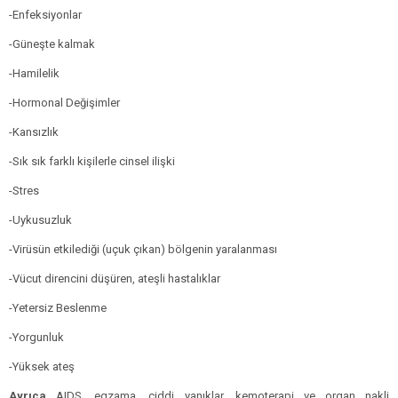
-Enfeksiyonlar
-Güneşte kalmak
-Hamilelik
-Hormonal Değişimler
-Kansızlık
-Sık sık farklı kişilerle cinsel ilişki
-Stres
-Uykusuzluk
-Virüsün etkilediği (uçuk çıkan) bölgenin yaralanması
-Vücut direncini düşüren, ateşli hastalıklar
-Yetersiz Beslenme
-Yorgunluk
-Yüksek ateş
Ayrıca
AIDS, egzama, ciddi yanıklar, kemoterapi ve organ nakli