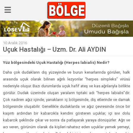
GÜNCEL
10 Aralık 2016
POLİTİKA
Uçuk Hastalığı – Uzm. Dr. Ali AYDIN
Polis & Adliye
Yüz bölgesindeki Uçuk Hastalığı (Herpes labialis) Nedir?
SPOR
Daha çok dudakların dış yüzeyinde ve burun kenarlarında görülen, halk
EKONOMİ
arasında uçuk olarak bilinen ağrılı lezyonlar “herpes simpleks” virüsü
nedeniyle oluşur. Bazı durumlarda uçuk hafif ateş ve kas ağrılarıyla birlikte
YAZARLAR
görülür. Dudak üzerinde oluşan yaraların tıptaki adı “herpes labialis”dir.
Sağlık & Yaşam
Çok nadiren ağız içinde, yanakların iç bölgesinde, diş etlerinde ve damak
bölgesinde oluşabilir. Genellikle dudaklarda ve ağız çevresinde önce bir
Kültür & Sanat
kaşıntı ardından bir kabarcıkla kendini gösteren uçuklar, içi sıvı dolu
EĞİTİM
kabarcık şeklinde çıkar ve sonra da patlayarak yaraya dönüşürler. Ağrı ve
acı veren, görünüm olarak da kişileri rahatsız eden uçuklar yemek yemeyi,
Müzik & Magazin