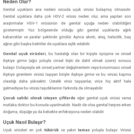
Neden Olur?
Genital uçukların ana nedeni vücuda uçuk virüsü bulaşmış olmasıdır.
Genital uçuklara daha çok HSV-2 virüsü neden olur, ama yapılan son
araştırmalar HSV-1 virüsünün de genital uçuğa neden olabildiğini
göstermiştir. Yüz bölgesinde olduğu gibi genital uçuklarda ağrılı
kabarcıklar ve yaralar şeklinde görülür. Ayrıca akıntı, ateş, halsizlik, baş
ağrısı gibi başka belirtiler de uçuklara eşlik edebilir.
Genital uçuk virüsleri
, bu hastalığı olan bir kişiyle öpüşme ve cinsel
ilişkiye girme (ağız yoluyla cinsel ilişki de dahil olmak üzere) sonucu
bulaşır. Dolayısıyla sık cinsel partner değiştirenlerin veya korunmasız cinsel
ilişkiye girenlerin virüsü taşıyan biriyle ilişkiye girme ve bu virüsü kapma
olasılığı daha yüksektir. Üstelik virüs taşıyanlar, virüs hiç aktif hale
gelmediyse bu virüsü taşıdıklarının farkında da olmayabilir.
Çocuk sahibi olmak isteyen çiftlerde
eğer genital uçuk virüsü varsa
mutlaka doktor bu konuda uyarılmalıdır. Nadir de olsa genital herpes erken
doğuma, düşüğe ya da bebekte enfeksiyona neden olabilir.
Uçuk Nasıl Bulaşır?
Uçuk virüsleri en çok
tükürük
ve yakın
temas
yoluyla bulaşır. Virüsü