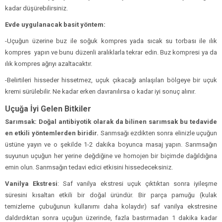
kadar düşürebilirsiniz.
Evde uygulanacak basit yöntem:
-Uçuğun üzerine buz ile soğuk kompres yada sıcak su torbası ile ılık
kompres yapın ve bunu düzenli aralıklarla tekrar edin. Buz kompresi ya da
ılık kompres ağrıyı azaltacaktır.
-Belirtileri hisseder hissetmez, uçuk çıkacağı anlaşılan bölgeye bir uçuk
kremi sürülebilir. Ne kadar erken davranılırsa o kadar iyi sonuç alınır.
Uçuğa İyi Gelen Bitkiler
Sarımsak:
Doğal antibiyotik olarak da bilinen sarımsak bu tedavide
en etkili yöntemlerden biridir.
Sarımsağı ezdikten sonra elinizle uçuğun
üstüne yayın ve o şekilde 1-2 dakika boyunca masaj yapın. Sarımsağın
suyunun uçuğun her yerine değdiğine ve homojen bir biçimde dağıldığına
emin olun. Sarımsağın tedavi edici etkisini hissedeceksiniz.
Vanilya Ekstresi
: Saf vanilya ekstresi uçuk çıktıktan sonra iyileşme
süresini kısaltan etkili bir doğal üründür. Bir parça pamuğu (kulak
temizleme çubuğunun kullanımı daha kolaydır) saf vanilya ekstresine
daldırdıktan sonra uçuğun üzerinde, fazla bastırmadan 1 dakika kadar