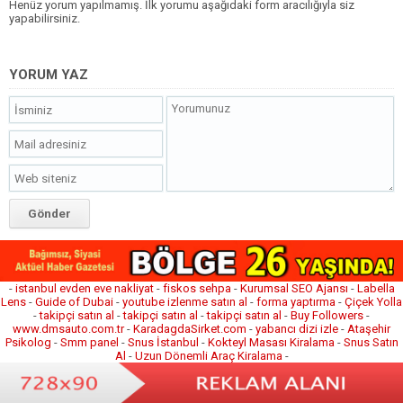
Henüz yorum yapılmamış. İlk yorumu aşağıdaki form aracılığıyla siz
yapabilirsiniz.
YORUM YAZ
-
istanbul evden eve nakliyat
-
fiskos sehpa
-
Kurumsal SEO Ajansı
-
Labella
Lens
-
Guide of Dubai
-
youtube izlenme satın al
-
forma yaptırma
-
Çiçek Yolla
-
takipçi satın al
-
takipçi satın al
-
takipçi satın al
-
Buy Followers
-
www.dmsauto.com.tr
-
KaradagdaSirket.com
-
yabancı dizi izle
-
Ataşehir
Psikolog
-
Smm panel
-
Snus İstanbul
-
Kokteyl Masası Kiralama
-
Snus Satın
Al
-
Uzun Dönemli Araç Kiralama
-