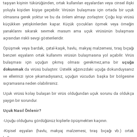
taşıyan kişinin tükürüğünden, ortak kullanılan eşyalardan veya cinsel ilişki
yoluyla kişiden kişiye geçebilir. Virüsün bulaşması için ortada bir uçuk
olmasına gerek yoktur ve bu da önlem almayı zorlaştırır. Çoğu kişi virüsü
küçükken yetişkinlerden kapar. Küçük çocukları öpmek veya örneğin
yanaklarını sıkarak sevmek masum ama uçuk virüsünün bulaşması
açısından riskli sevgi gösterileridir.
Öpüşmek veya bardak, çatal-kaşık, havlu, makyaj malzemesi, tıraş bıçağı
benzeri eşyaların ortak kullanımı virüsün bulaşmasına yol açabilir. Virüs
bulaşması için uçuğun çıkmış olması gerekmez,ama bir
uçuğa
dokunmak
da virüsü bulaştırır. Üstelik ağzınızdaki uçuğa dokunduysanız
ve ellerinizi iyice yıkamadıysanız, uçuğun vücudun başka bir bölgesine
sıçramasına neden olabilirsiniz.
Uçuk virüsü kolay bulaşan bir virüs olduğundan uçuk sorunu da oldukça
yaygın bir sorundur.
Uçuk Nasıl Önlenir?
-Uçuğu olduğunu gördüğünüz kişilerle öpüşmekten kaçının.
-Kişisel eşyaları (havlu, makyaj malzemesi, tıraş bıçağı vb.) ortak