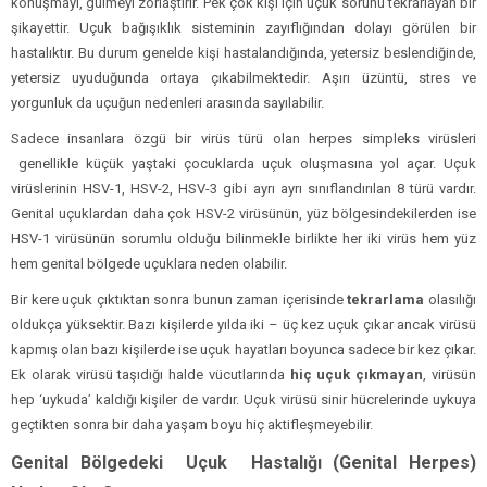
konuşmayı, gülmeyi zorlaştırır. Pek çok kişi için uçuk sorunu tekrarlayan bir
şikayettir. Uçuk bağışıklık sisteminin zayıflığından dolayı görülen bir
hastalıktır. Bu durum genelde kişi hastalandığında, yetersiz beslendiğinde,
yetersiz uyuduğunda ortaya çıkabilmektedir. Aşırı üzüntü, stres ve
yorgunluk da uçuğun nedenleri arasında sayılabilir.
Sadece insanlara özgü bir virüs türü olan herpes simpleks virüsleri
genellikle küçük yaştaki çocuklarda uçuk oluşmasına yol açar. Uçuk
virüslerinin HSV-1, HSV-2, HSV-3 gibi ayrı ayrı sınıflandırılan 8 türü vardır.
Genital uçuklardan daha çok HSV-2 virüsünün, yüz bölgesindekilerden ise
HSV-1 virüsünün sorumlu olduğu bilinmekle birlikte her iki virüs hem yüz
hem genital bölgede uçuklara neden olabilir.
Bir kere uçuk çıktıktan sonra bunun zaman içerisinde
tekrarlama
olasılığı
oldukça yüksektir. Bazı kişilerde yılda iki – üç kez uçuk çıkar ancak virüsü
kapmış olan bazı kişilerde ise uçuk hayatları boyunca sadece bir kez çıkar.
Ek olarak virüsü taşıdığı halde vücutlarında
hiç uçuk çıkmayan
, virüsün
hep ‘uykuda’ kaldığı kişiler de vardır. Uçuk virüsü sinir hücrelerinde uykuya
geçtikten sonra bir daha yaşam boyu hiç aktifleşmeyebilir.
Genital Bölgedeki Uçuk Hastalığı (Genital Herpes)