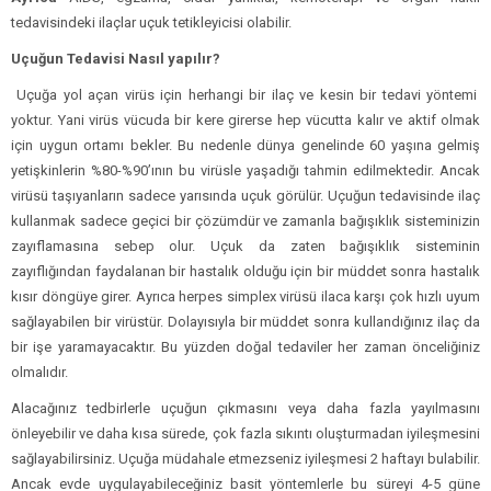
tedavisindeki ilaçlar uçuk tetikleyicisi olabilir.
Uçuğun Tedavisi Nasıl yapılır?
Uçuğa yol açan virüs için herhangi bir ilaç ve kesin bir tedavi yöntemi
yoktur. Yani virüs vücuda bir kere girerse hep vücutta kalır ve aktif olmak
için uygun ortamı bekler. Bu nedenle dünya genelinde 60 yaşına gelmiş
yetişkinlerin %80-%90’ının bu virüsle yaşadığı tahmin edilmektedir. Ancak
virüsü taşıyanların sadece yarısında uçuk görülür. Uçuğun tedavisinde ilaç
kullanmak sadece geçici bir çözümdür ve zamanla bağışıklık sisteminizin
zayıflamasına sebep olur. Uçuk da zaten bağışıklık sisteminin
zayıflığından faydalanan bir hastalık olduğu için bir müddet sonra hastalık
kısır döngüye girer. Ayrıca herpes simplex virüsü ilaca karşı çok hızlı uyum
sağlayabilen bir virüstür. Dolayısıyla bir müddet sonra kullandığınız ilaç da
bir işe yaramayacaktır. Bu yüzden doğal tedaviler her zaman önceliğiniz
olmalıdır.
Alacağınız tedbirlerle uçuğun çıkmasını veya daha fazla yayılmasını
önleyebilir ve daha kısa sürede, çok fazla sıkıntı oluşturmadan iyileşmesini
sağlayabilirsiniz. Uçuğa müdahale etmezseniz iyileşmesi 2 haftayı bulabilir.
Ancak evde uygulayabileceğiniz basit yöntemlerle bu süreyi 4-5 güne