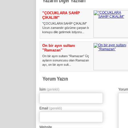
Yazarın Diğer Yazıları
”ÇOCUKLARA SAHİP
ÇIKALIM”
''ÇOCUKLARA SAHİP ÇIKALIM''
Uzun zamandır gözüme çarpan bir
konuyu dile getirmek istiyoru...
On bir ayın sultanı
”Ramazan”
On bir ayın sultanı ''Ramazan'' Üç
ayların sonuncusu olan Ramazan
ayı, on bir ayın sult...
Yorum Yazın
İsim
(gerekli)
Yorum
Email
(gerekli)
Website