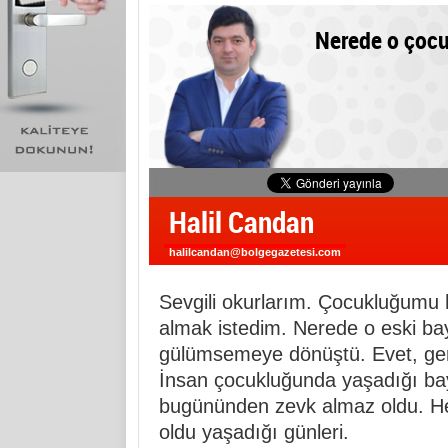
Nerede o çoc
Halil Candan
halilcandan@bolgegazetesi.com
Sevgili okurlarım. Çocukluğumu 
almak istedim. Nerede o eski bayr
gülümsemeye dönüştü. Evet, gerç
İnsan çocukluğunda yaşadığı b
bugününden zevk almaz oldu. Hep
oldu yaşadığı günleri.