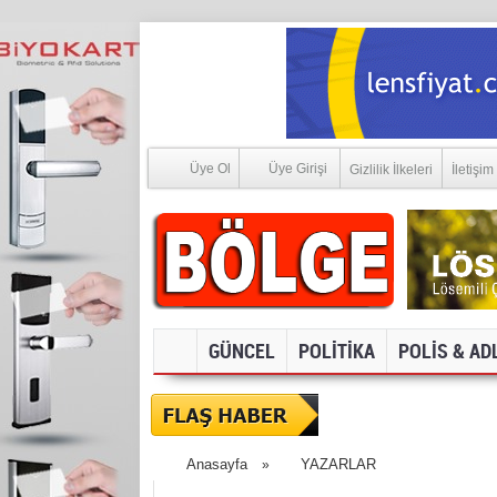
Üye Ol
Üye Girişi
Gizlilik İlkeleri
İletişim
GÜNCEL
POLİTİKA
POLİS & AD
SOSYAL MEDYA V
Anasayfa
YAZARLAR
»