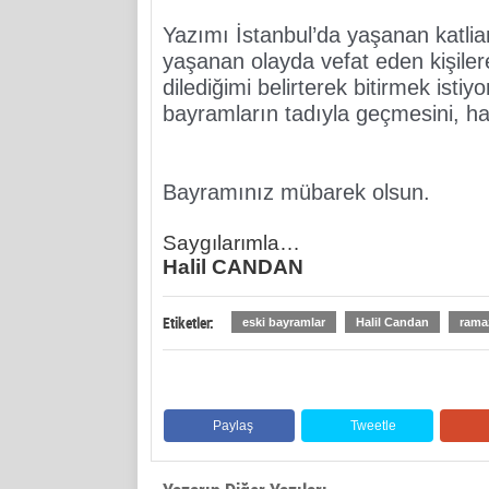
Yazımı İstanbul’da yaşanan katlia
yaşanan olayda vefat eden kişilere 
dilediğimi belirterek bitirmek isti
bayramların tadıyla geçmesini, hay
Bayramınız mübarek olsun.
Saygılarımla…
Halil CANDAN
Etiketler:
eski bayramlar
Halil Candan
rama
Paylaş
Tweetle