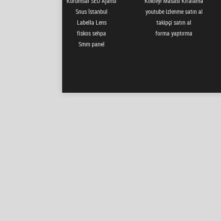
Kurumsal SEO Ajansı
Kokteyl Masası Kiralama
Snus İstanbul
youtube izlenme satın al
Labella Lens
takipçi satın al
fiskos sehpa
forma yaptırma
Smm panel