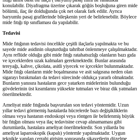
konulabilir. Diyafragma üzerine çıkarak göğüs boşluğuna giren mide
bölümü, ilaç ile dolduğunda çok net olarak fark edilir. Ayrıca
baryumlu pasaj grafilerinde bileşkenin yeri de belirlenebilir. Böylece
mide fıtığı tip sınıflaması da yapılabilir.
Tedavisi
Mide fıtığının tedavisi öncelikle çeşitli ilaçlarla yapılmakta ve bu
sayede mide asidinin oluşturduğu tahribat önlenmeye çalışılmaktadır.
Aynı reflüde olduğu gibi mide fıtığı ratahatsızlığı olanların bazı gıda
ve içeceklerden uzak kalmaları gerekmektedir. Bunlar arasında
tereyağı, kahve, çikolata, asitli yiyecek ve içecekler bulunmaktadır.
Mide fıtığı olanların mide boşalmasına ve asit salgısına neden olan
sigarayı bırakmaları da tedavi sürecinde oldukça yararlı olmaktadır.
Bunların yanısıra hastaların gece yatarken midelerinin bulunduğu
gövdelerinin üst kısımlarını yüksekte tutmaları ve biraz dik yatmaları
önerilmektedir.
Ameliyat mide fıtığında başvurulan son tedavi yöntemidir. Uzun
yıllar tedavi görmemiş hastalarda hücrelerde bazı değişikliklerin
olması veya hastanın endoskopi veya röntgen ile belirlenmiş büyük
bir fıtığın olması veya ilaç tedavisine cevap alınamaması gibi
durumlarda, hastalara ameliyat önerilmektedir. Son yıllarda bu
ameliyat laparoskopik (kapalı) yöntemle yapılmaktadır. Uygun
teknikle yapılan cerrahi girişim sonrasında şikayetlerin düzelme