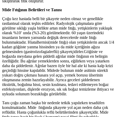
sıkıştırarak fıtık oluşturur.
Mide Fıtığının Belirtileri ve Tanısı
Çoğu kez hastada belli bir şikayete neden olmaz ve genellikle
rastlantısal olarak teşhis edilirler. Radyolojik çalışmalara göre
görülme sıklığı yaşla birlikte artan mide fıtığı, yetişkinlerin yaklaşık
olarak %10′ unda (%3-20) görülmektedir. 60 yaşın üzerindeki
insanların hemen yarısında değişik derecelerde mide fıtığı
bulunmaktadır. Hiatalhernisi(mide fıtığı) olan yetişkinlerin ancak 1/4
kadarı göğüste yanma hissinden ya da mide içeriğinin ağıza
gelmesinden (gastroözofagialreflü) şikayetçidirler.Göğüste ve
boğazda meydana gelen şiddetli ağrılar mide fıtığının en belirgin
özelliğidir. Bu ağrılar yemeklerden sonra, eğilirken veya yatarken
daha da şiddetlenir. Ağrılar bazen öyle bir hal alır ki hasta kalp krizi
geçirdiği hissine kapılablir. Midede bulunan mide asitinin sürekli
yukarı doğru çıkması hasara yol açıp, yemek borusu ülserinin
oluşmasına zemin hazırlayabilir. Ayrıca geceleri şiddetlenen
öksürük, boğulma hissi, sesin kısılması, tedavi edilemeyen boğaz
enfeksiyonları, dişlerde erozyon, sık sık boğaz temizleme ihtiyacı ve
uykuda solunum bozukluğu görülebilir.
Tanı çoğu zaman başka bir nedenle tetkik yapılırken tesadüfen
konulmaktadır. Mide fıtığında şikayete yol açan neden daha çok
reflüdür. Hasta çoğunlukla reflü belirtilerinden şikayetçidir. Mide
fıtığı tanısı basit bir ilaçlı ( baryum) pasaj filmi ile rahatlıkla