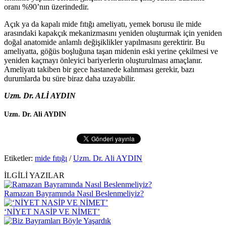
oranı %90’nın üzerindedir.
Açık ya da kapalı mide fıtığı ameliyatı, yemek borusu ile mide
arasındaki kapakçık mekanizmasını yeniden oluşturmak için yeniden
doğal anatomide anlamlı değişiklikler yapılmasını gerektirir. Bu
ameliyatta, göğüs boşluğuna taşan midenin eski yerine çekilmesi ve
yeniden kaçmayı önleyici bariyerlerin oluşturulması amaçlanır.
Ameliyatı takiben bir gece hastanede kalınması gerekir, bazı
durumlarda bu süre biraz daha uzayabilir.
Uzm. Dr. ALİ AYDIN
Uzm. Dr. Ali AYDIN
Etiketler:
mide fıtığı
/
Uzm. Dr. Ali AYDIN
İLGİLİ YAZILAR
Ramazan Bayramında Nasıl Beslenmeliyiz?
‘NİYET NASİP VE NİMET’