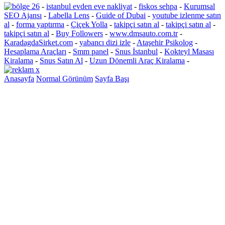
-
istanbul evden eve nakliyat
-
fiskos sehpa
-
Kurumsal
SEO Ajansı
-
Labella Lens
-
Guide of Dubai
-
youtube izlenme satın
al
-
forma yaptırma
-
Çiçek Yolla
-
takipçi satın al
-
takipçi satın al
-
takipçi satın al
-
Buy Followers
-
www.dmsauto.com.tr
-
KaradagdaSirket.com
-
yabancı dizi izle
-
Ataşehir Psikolog
-
Hesaplama Araçları
-
Smm panel
-
Snus İstanbul
-
Kokteyl Masası
Kiralama
-
Snus Satın Al
-
Uzun Dönemli Araç Kiralama
-
Anasayfa
Normal Görünüm
Sayfa Başı