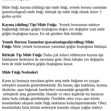
Mide fıtığı; kayma (sliding) tipi mide fıtığı, yemek borusu yanından
(paraözofageal) mide fıtığı, birleşik tip mide fıtığı olmak üzere 3
gruba ayrılır.
Kayma (sliding) Tipi Mide Fıtığı:
Yemek borusunun mideye
bağlandığı bileşke göğüs boşluğuna doğru yer değiştirir yani mide
göğüs boşluğuna kayar. En sık görülen fıtık türüdür.
Yemek Borusu Yanından (paraözofageal)(rolling) Mide
Fıtığı:
Mide yemek borusunun yanından göğüs boşluğuna fıtıklaşır.
Birleşik Tip Mide Fıtığı:
Daha çok tedavi edilmeyen kayma tipi
fıtıklarının ilerlemesi ile meydana gelir. Hem bileşke yer değiştirir,
hem de mide kubbesi göğüs boşluğuna kayar.
Mide Fıtığı Nedenleri
Karın içi basınçta meydana gelen artış mide fıtığının en yaygın
sebepleri arasında gösterilmektedir. Bu basınç ağır kaldırma, kusma,
öksürme, aşırı bağırsak hareketleri esnasındaki gerginlik vb.
sebeplerle artış gösterebilir. Hamile ve obez kişilerde bu basıncın
daha fazla olduğu görülmüştür. Özellikle obez veya aşırı kilolu
insanlardaki sıkışma mide fıtığı ataklarını kolaylaştırmaktadır. Obez
insanlardaki fazla kilolar nedeniyle karında oluşan yağlar mideyi