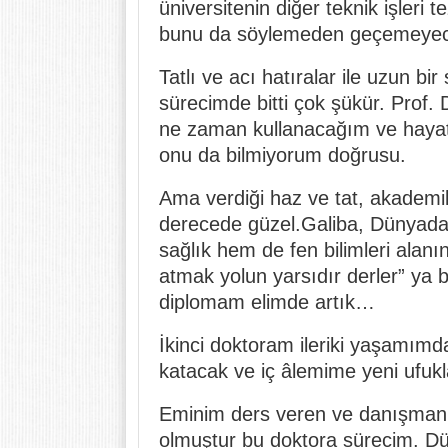
üniversitenin diğer teknik işleri 
bunu da söylemeden geçemeye
Tatlı ve acı hatıralar ile uzun bi
sürecimde bitti çok şükür. Prof. 
ne zaman kullanacağım ve hayatı
onu da bilmiyorum doğrusu.
Ama verdiği haz ve tat, akademi
derecede güzel.Galiba, Dünyada
sağlık hem de fen bilimleri alanı
atmak yolun yarsıdır derler” ya 
diplomam elimde artık…
İkinci doktoram ileriki yaşamım
katacak ve iç âlemime yeni ufukl
Eminim ders veren ve danışmanlı
olmuştur bu doktora sürecim. Dü