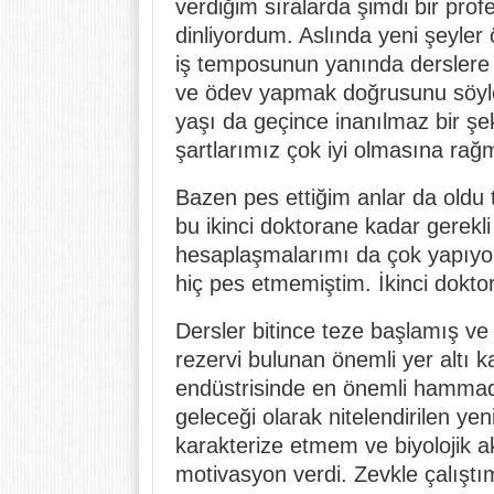
verdiğim sıralarda şimdi bir prof
dinliyordum. Aslında yeni şeyle
iş temposunun yanında derslere
ve ödev yapmak doğrusunu söylem
yaşı da geçince inanılmaz bir şeki
şartlarımız çok iyi olmasına rağ
Bazen pes ettiğim anlar da oldu 
bu ikinci doktorane kadar gerekli
hesaplaşmalarımı da çok yapıy
hiç pes etmemiştim. İkinci dokt
Dersler bitince teze başlamış v
rezervi bulunan önemli yer altı 
endüstrisinde en önemli hammadd
geleceği olarak nitelendirilen yen
karakterize etmem ve biyolojik a
motivasyon verdi. Zevkle çalıştı