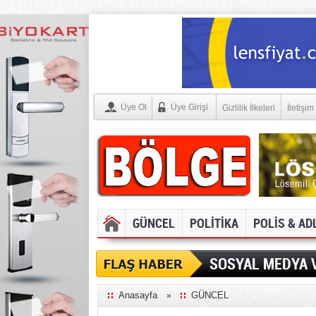
Üye Ol
Üye Girişi
Gizlilik İlkeleri
İletişim
GÜNCEL
POLİTİKA
POLİS & AD
SOSYAL MEDYA V
Anasayfa
GÜNCEL
»