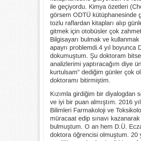
ile geçiyordu. Kimya özetleri (Ch
görsem ODTÜ kütüphanesinde geç
tozlu raflardan kitapları alıp g
gitmek için otobüsler çok zahmetli
Bilgisayarı bulmak ve kullanmak a
apayrı problemdi.4 yıl boyunca D
dokumuştum. Şu doktoram bitse 
analizlerimi yaptıracağım diye ü
kurtulsam” dediğim günler çok ol
doktoramı bitirmiştim.
Kızımla girdiğim bir diyalogdan 
ve iyi bir puan almıştım. 2016 yı
Bilimleri Farmakoloji ve Toksikol
müracaat edip sınavı kazanarak
bulmuştum. O an hem D.Ü. Eczac
doktora öğrencisi olmuştum. 20 y