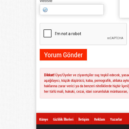
Website
Dikkat!
Üye/Üyeler ve ziyaretçiler suç teşkil edecek, yasadı
aşağılayıcı, küçük düşürücü, kaba, pornografik, ahlaka aykır
haklarına zarar verici ya da benzeri niteliklerde hiçbir İçe
her türlü mali, hukuki, cezai, idari sorumluluk münhasıran, 
Künye
Gizlilik İlkeleri
İletişim
Reklam
Yazarlar