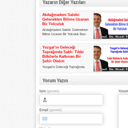
Yazarın Diğer Yazıları
Akdağmadeni Salebi:
Gelenekten Bilime Uzanan
Bir Yolculuk
Akdağmadeni Salebi: Gelenekten
Bilime Uzanan Bir Yolculuk Bazı
toplantılar vardır; yapıld...
Yozgat’ın Geleceği
Toprağında Saklı: Tıbbi
Bitkilerle Kalkınan Bir
Şehir Olalım
Yozgat'ın Geleceği Toprağında
Saklı: Tıbbi Bitkilerle Kalkınan Bir
Şehir Olalım Değerli o...
Yorum Yazın
İsim
(gerekli)
Yorum
Email
(gerekli)