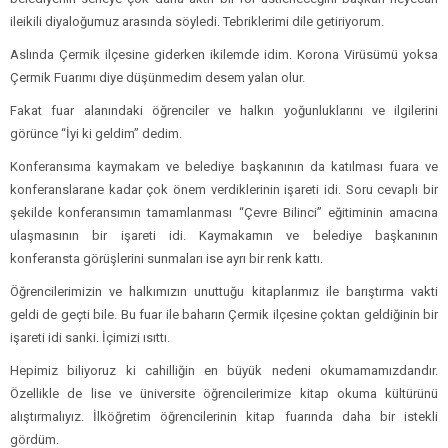
ileikili diyaloğumuz arasında söyledi. Tebriklerimi dile getiriyorum.
Aslında Çermik ilçesine giderken ikilemde idim. Korona Virüsümü yoksa
Çermik Fuarımı diye düşünmedim desem yalan olur.
Fakat fuar alanındaki öğrenciler ve halkın yoğunluklarını ve ilgilerini
görünce “İyi ki geldim” dedim.
Konferansıma kaymakam ve belediye başkanının da katılması fuara ve
konferanslarane kadar çok önem verdiklerinin işareti idi. Soru cevaplı bir
şekilde konferansımın tamamlanması “Çevre Bilinci” eğitiminin amacına
ulaşmasının bir işareti idi. Kaymakamın ve belediye başkanının
konferansta görüşlerini sunmaları ise ayrı bir renk kattı.
Öğrencilerimizin ve halkımızın unuttuğu kitaplarımız ile barıştırma vakti
geldi de geçti bile. Bu fuar ile baharın Çermik ilçesine çoktan geldiğinin bir
işareti idi sanki. İçimizi ısıttı.
Hepimiz biliyoruz ki cahilliğin en büyük nedeni okumamamızdandır.
Özellikle de lise ve üniversite öğrencilerimize kitap okuma kültürünü
alıştırmalıyız. İlköğretim öğrencilerinin kitap fuarında daha bir istekli
gördüm.