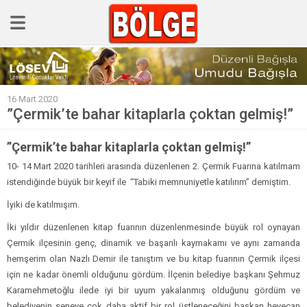
GÜNCEL
16 Mart 2020
POLİTİKA
”Çermik’te bahar kitaplarla çoktan gelmiş!”
Polis & Adliye
”Çermik’te bahar kitaplarla çoktan gelmiş!”
SPOR
10- 14 Mart 2020 tarihleri arasında düzenlenen 2. Çermik Fuarına katılmam
EKONOMİ
istendiğinde büyük bir keyif ile “Tabiki memnuniyetle katılırım” demiştim.
YAZARLAR
İyiki de katılmışım.
Sağlık & Yaşam
İki yıldır düzenlenen kitap fuarının düzenlenmesinde büyük rol oynayan
Çermik ilçesinin genç, dinamik ve başarılı kaymakamı ve aynı zamanda
Kültür & Sanat
hemşerim olan Nazlı Demir ile tanıştım ve bu kitap fuarının Çermik ilçesi
EĞİTİM
için ne kadar önemli olduğunu gördüm. İlçenin belediye başkanı Şehmuz
Karamehmetoğlu ilede iyi bir uyum yakalanmış olduğunu gördüm ve
Müzik & Magazin
belediyenin seneye çok daha aktif bir rol üstleneceğini başkan heyecan