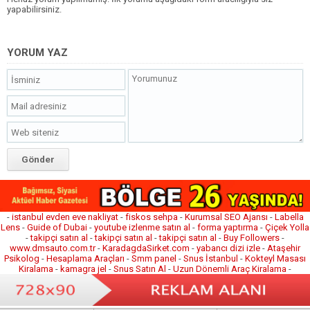
yapabilirsiniz.
YORUM YAZ
-
istanbul evden eve nakliyat
-
fiskos sehpa
-
Kurumsal SEO Ajansı
-
Labella
Lens
-
Guide of Dubai
-
youtube izlenme satın al
-
forma yaptırma
-
Çiçek Yolla
-
takipçi satın al
-
takipçi satın al
-
takipçi satın al
-
Buy Followers
-
www.dmsauto.com.tr
-
KaradagdaSirket.com
-
yabancı dizi izle
-
Ataşehir
Psikolog
-
Hesaplama Araçları
-
Smm panel
-
Snus İstanbul
-
Kokteyl Masası
Kiralama
-
kamagra jel
-
Snus Satın Al
-
Uzun Dönemli Araç Kiralama
-