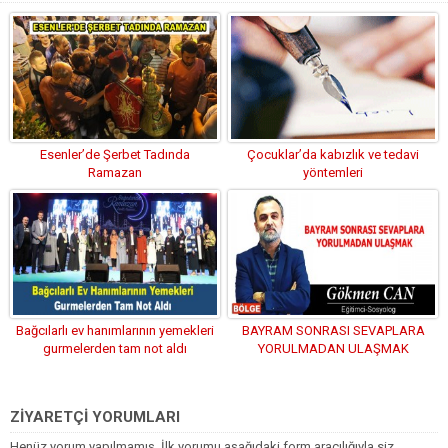
Esenler’de Şerbet Tadında
Çocuklar’da kabızlık ve tedavi
Ramazan
yöntemleri
Bağcılarlı ev hanımlarının yemekleri
BAYRAM SONRASI SEVAPLARA
gurmelerden tam not aldı
YORULMADAN ULAŞMAK
ZİYARETÇİ YORUMLARI
Henüz yorum yapılmamış. İlk yorumu aşağıdaki form aracılığıyla siz