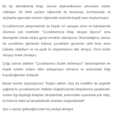
Bu tip etkinliklerde kitap okuma alışkanlıklarının artmasına neden
olabiliyor. 30 farklı yazarın öğrenciler ile tanışması, konferanslar ve
söyleşiler yapmaları eminim öğrenciler üzerinde büyük tesir oluşturmuştur.
Çocuklarımızın yetişmesinde en büyük rol oynayan anne ve babalarında
okuması çok önemlidir. “Çocuklarımıza kitap okuyun diyoruz” ama
ebeveynler olarak onlara güzel örnekler olamıyoruz. Okumadığımız zaman
da çocukların gerisinde kalınca çocukların gözünde cahil birer anne
babalar olabiliyor ve ne yazık ki söylemlerimiz etki etmiyor. Önce bizler
okuyup örnek olmalıyız.
Çoğu zaman ailelerin “Çocuklarımız bizleri dinlemiyor” serzenişlerinin en
büyük nedeni onların dilini anlayamıyor olmamız ve aramızdaki bilgi
kopukluğundan dolayıdır.
Bazen bende düşünüyorum “Keşke vaktim olsa da özellikle de ergenlik
çağında ki çocuklarımızın istekleri doğrultusunda kitaplarımızı yazabilsek,
onların ilgi duyduğu kitapları okuyabilsek, aramızdaki uçurumları yok edip,
bir birimizi daha iyi tanıyabilecek ortamlar oluşturabilsek”.
İşte o zaman geleceğimizden hiç endişe etmeyiz.