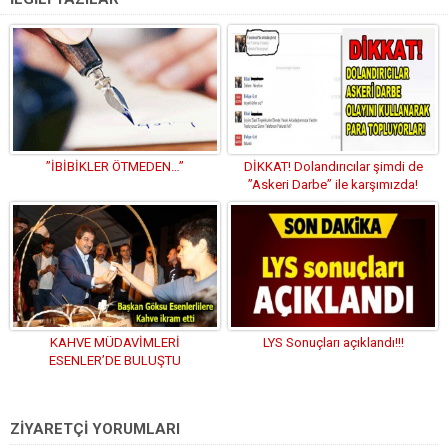
”İBİBİKLER ÖTMEDEN…”
DİKKAT! Dolandırıcılar şimdi de
”Askeri Darbe” ile karşımızda!
KAHVE MÜDAVİMLERİ
LYS Sonuçları açıklandı!!!
ESENLER’DE BULUŞTU
ZİYARETÇİ YORUMLARI