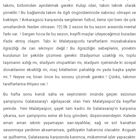
takımı, birbirinden ayırdetmek gerekir. Kulüp idari, takım teknik olarak
yönetilir..! Bu bağlamda takım ile ilgili öngörülerinizde sabırsız olmayın ve
bekleyin..! Ankaragücü karşısında sergilenen futbol, ilerisi için beni de çok
umutlandırdı. Neden olmasın..?(!) İlk 2 sezon ile bu sezon arasında mental
farkı var. .! Sergen hoca ile bu sezon, keyifli maçlar izleyeceğimizi buradan
ifade etmiş olayım. Tabi ki Malatyasporlu taraftarların müsabakalara
ilgisizliği de can sıkmıyor değil..! Bu ilgisizliğin sebeplerini, yönetim
kurulunun bir şekilde çözmesi gerekir. Stadyumun uzaklığı mı, toplu
taşımanın azlığı mı, stadyum otoparkları mı, stadyum içerisinde ki sosyal
donatılarının eksikliği mi, maç biletlerinin pahalılığı mı yada başka şeyler
mi..? Neyse ne, biran önce bu sorunu çözmek gerekir..! Çünkü, takımın
taraftarlarına ihtiyacı var..!
Bu hafta sonu kendi saha ve seyircisinin önünde geçen sezonun
şampiyonu Galatasaray’ı ağırlayacak olan Yeni Malatyaspor’da keyifler
yerinde.. Yeni Malatyaspor, şayet tam kadro ile Galatasaray’ın karşısına
çıkarsa, son şampiyonu evine eli boş gönderir, düşüncesindeyim. Kalede
aman aman sıkıntı yaşamayan sarı-siyahlılar, sağ ve sol kanattan
savunmaya yardımın aksamaması, galibiyetin habercisi olacaktır. Acguah
ve guilherme, Galatasaray karşısında kanımca, mükemmel işler yapacaktır.