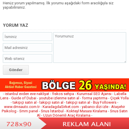
Henüz yorum yapılmamış. İlk yorumu aşağıdaki form aracılığıyla siz
yapabilirsiniz.
YORUM YAZ
-
istanbul evden eve nakliyat
-
fiskos sehpa
-
Kurumsal SEO Ajansı
-
Labella
Lens
-
Guide of Dubai
-
youtube izlenme satın al
-
forma yaptırma
-
Çiçek Yolla
-
takipçi satın al
-
takipçi satın al
-
takipçi satın al
-
Buy Followers
-
www.dmsauto.com.tr
-
KaradagdaSirket.com
-
yabancı dizi izle
-
Ataşehir
Psikolog
-
Smm panel
-
Snus İstanbul
-
Kokteyl Masası Kiralama
-
Snus Satın
Al
-
Uzun Dönemli Araç Kiralama
-