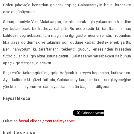
Golcü jahoviç’e kenardan gelecek toplar, Galatasaray’ın belini kıracaktır
diye düşünüyorum.
Sonuç itibariyle Yeni Malatyaspor, teknik olarak ligin yukarısında kendine
yer bulabilecek bir kadroya sahiptir. Bu nedenledir ki, taraftarların maç
kalitesini seçmeksizin, tüm maçlarına ilgi göstermesi elzemdir. Trübünleri,
tıka basa doldurmak ve takımını son düdüğe kadar, desteklemek şarttır.
Ben inanıyorum ki, taraftarların itekleyici gücünü ensesinden hisseden
futbolcular, bu ligin altını üstüne getirir..! Galatasaray müsabakası da bunun
apaçık göstergesi, olacaktır..!
Başkent’te Ankaragücü’nü, gole boğarak kükreyen kaplanları, kutluyorum.
Aynı kalitede ki güzel futbolu, Galatasaray karşısında da sergileyeceğine
yürekten inanıyorum ve sarı-siyahlılara, üstün başarılar diliyorum.
Faysal Elkoca
Etiketler:
faysal elkoca
/
Yeni Malatyaspor
İLGİLİ YAZILAR