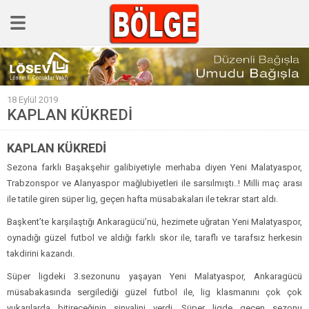
GÜNCEL
18 Eylül 2019
POLİTİKA
KAPLAN KÜKREDİ
Polis & Adliye
KAPLAN KÜKREDİ
SPOR
Sezona farklı Başakşehir galibiyetiyle merhaba diyen Yeni Malatyaspor,
EKONOMİ
Trabzonspor ve Alanyaspor mağlubiyetleri ile sarsılmıştı..! Milli maç arası
ile tatile giren süper lig, geçen hafta müsabakaları ile tekrar start aldı.
YAZARLAR
Başkent’te karşılaştığı Ankaragücü’nü, hezimete uğratan Yeni Malatyaspor,
Sağlık & Yaşam
oynadığı güzel futbol ve aldığı farklı skor ile, taraflı ve tarafsız herkesin
Kültür & Sanat
takdirini kazandı.
EĞİTİM
Süper ligdeki 3.sezonunu yaşayan Yeni Malatyaspor, Ankaragücü
müsabakasında sergilediği güzel futbol ile, lig klasmanını çok çok
Müzik & Magazin
yukarılarda bitireceğinin sinyalini verdi. Süper ligde geçen sezonu