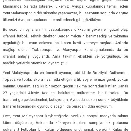
klasmanda 5.sırada bitirerek, ülkemizi Avrupa kupalarında temsil eden
Yeni Malatyaspor, ciddi sıkıntılar yaşamazsa, bu sezonun sonunda da yine
ülkemizi Avrupa kupalarında temsil edecek gibi gözüküyor.
Bu sezonun oynanan 4 müsabakasında dikkatimi çeken en güzel olay,
ofansif futbol.. Teknik direktör Sergen Yalçın’ın benimsediği ve takımına
uygulattığı bu oyun anlayışı, hakikaten keyif vermeye başladı. Aslında
mağlup olunan Trabzonspor ve Alanyaspor karşılaşmalarında da bu
ofansif anlayış uygulandı. Ama takımın eksikleri ve yorgunluğu, bu
mağlubiyetlerde önemli rol oynamıştı..!
Yeni Malatyaspor’da en önemli oyuncu, tabi ki de Brezilyalı Guilherme..
Topsuz ve topla, skora nasıl etki ettiğini artık söylememize gerek yoktur
sanırım. Umarım, sağlıklı bir sezon geçirir. Takıma sonradan katılan Ganalı
27 yaşındaki Afriyie Acquah, hakikaten mükemmel bir futbolcu.. Bu
transferi gerçekleştirenleri, kutluyorum. Ayrıcada sezon sonu 4 büyüklerin
transfer listesindeki oyuncu olacağını da buradan iddia ediyorum.
Evet, Yeni Malatyaspor kaybettiğinde özellikle sosyal medyada takımı
küme düşürenler, Ankara’da kükreyen kaplanı, şampiyonluk potasına
sokarlar..! Futbolun bir kültür olduğunu unutmamak gerekir..! Kulüp ile