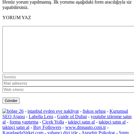
Henüz yorum yapılmamış. İlk yorumu aşağıdaki form aracılığıyla siz
yapabilirsiniz.
YORUM YAZ
-
istanbul evden eve nakliyat
-
fiskos sehpa
-
Kurumsal
SEO Ajansı
-
Labella Lens
-
Guide of Dubai
-
youtube izlenme satın
al
-
forma yaptırma
-
Çiçek Yolla
-
takipçi satın al
-
takipçi satın al
-
takipçi satın al
-
Buy Followers
-
www.dmsauto.com.tr
-
KaradagdaSirket.com
-
yabancı dizi izle
-
Ataşehir Psikolog
-
Smm