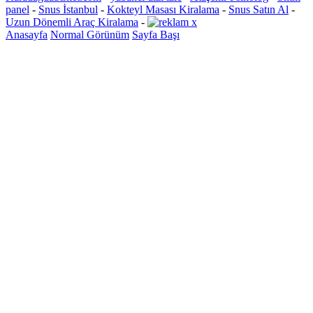
panel
-
Snus İstanbul
-
Kokteyl Masası Kiralama
-
Snus Satın Al
-
Uzun Dönemli Araç Kiralama
-
Anasayfa
Normal Görünüm
Sayfa Başı