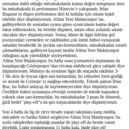
sonradan dahil olduğu müsabakalarda katma değeri tartışmasız iken
bu müsabakada ki performansı Hüseyin’e yakışmadı. İrfan
Başaran’ın düşen performansı ileri ki haftalar için sıkıntı teşkil
edebilir diye düşünüyorum. Alima Yeni Malatyaspor’un,
galibiyetlerin de sonradan oyuna giren oyuncuların katma değeri
inkar edilemezken, bu trendin düşmesi, takım olma yolunda sıkıntı
olacaktır diye düşünüyorum. Sonuç itibari ile ligin liderine gol
pozisyonları vermeden ve rakibinden çok üstün futbol oynayarak
sahadan beraberlik ile ayrılan sarı-kırmızılıların, müsabakadan zararlı
çıkmadıklarını, galibiyeti kaçıran tarafın Alima Yeni Malatyaspor
olduğunu açık yüreklilikle söyleyebilirim.
Alima Yeni Malatyaspor, bu hafta sonu (cumartesi) deplasman da
karşılaşacağı Göztepespor’dan rövanşı alabilecek güce sahiptir diye
düşünüyorum. Malatya da oynanan ligin ilk maçında rakibine 3-
1’lik skor ile boyun eğen sarı-kırmızılılar, bu yükselen form grafiği
ve morali ile Göztepe’yi mağlup edeceklerdir. Teknik patron İrfan
Buz, bu futbol anlayışı ile kaybetmeyecektir diye düşünüyorum.
Özellikle futbol oynamaya elverişli zeminler de teknik kapasitesi
yüksek olan sarı-kırmızılılar, bu müsabakadan 3 puan ile dönerek,
gizli hedef ‘play-off’a da göz kırpacaklardır diye düşünüyorum.
Son 4 hafta da lig de zirve hesabı yapan takımlara karşı müthiş
mücadele ve harika futbol sergileyen Alima Yeni Malatyaspor, bu
zorlu rakiplerden topladığı puanlar ile play-off da bende varım
diyebilir. Ligin sonlanmasına 11 hafta kala, ligde play-off