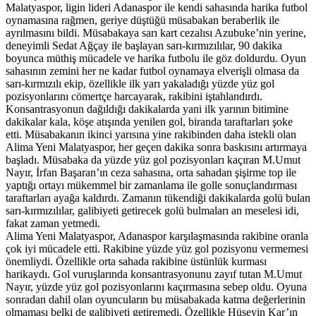
Malatyaspor, ligin lideri Adanaspor ile kendi sahasında harika futbol
oynamasına rağmen, geriye düştüğü müsabakan beraberlik ile
ayrılmasını bildi. Müsabakaya sarı kart cezalısı Azubuke’nin yerine,
deneyimli Sedat Ağçay ile başlayan sarı-kırmızılılar, 90 dakika
boyunca müthiş mücadele ve harika futbolu ile göz doldurdu. Oyun
sahasının zemini her ne kadar futbol oynamaya elverişli olmasa da
sarı-kırmızılı ekip, özellikle ilk yarı yakaladığı yüzde yüz gol
pozisyonlarını cömertçe harcayarak, rakibini iştahlandırdı.
Konsantrasyonun dağıldığı dakikalarda yani ilk yarının bitimine
dakikalar kala, köşe atışında yenilen gol, biranda taraftarları şoke
etti. Müsabakanın ikinci yarısına yine rakibinden daha istekli olan
Alima Yeni Malatyaspor, her geçen dakika sonra baskısını artırmaya
başladı. Müsabaka da yüzde yüz gol pozisyonları kaçıran M.Umut
Nayır, İrfan Başaran’ın ceza sahasına, orta sahadan şişirme top ile
yaptığı ortayı mükemmel bir zamanlama ile golle sonuçlandırması
taraftarları ayağa kaldırdı. Zamanın tükendiği dakikalarda golü bulan
sarı-kırmızılılar, galibiyeti getirecek golü bulmaları an meselesi idi,
fakat zaman yetmedi.
Alima Yeni Malatyaspor, Adanaspor karşılaşmasında rakibine oranla
çok iyi mücadele etti. Rakibine yüzde yüz gol pozisyonu vermemesi
önemliydi. Özellikle orta sahada rakibine üstünlük kurması
harikaydı. Gol vuruşlarında konsantrasyonunu zayıf tutan M.Umut
Nayır, yüzde yüz gol pozisyonlarını kaçırmasına sebep oldu. Oyuna
sonradan dahil olan oyuncuların bu müsabakada katma değerlerinin
olmaması belki de galibiyeti getiremedi. Özellikle Hüseyin Kar’ın