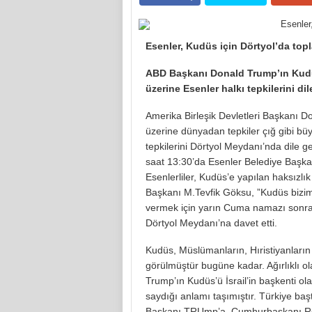
Esenler, Kudüs için Dörtyol’da top
ABD Başkanı Donald Trump’ın Kudüs’
üzerine Esenler halkı tepkilerini d
Amerika Birleşik Devletleri Başkanı Do
üzerine dünyadan tepkiler çığ gibi b
tepkilerini Dörtyol Meydanı’nda dile
saat 13:30’da Esenler Belediye Başka
Esenlerliler, Kudüs’e yapılan haksızlık
Başkanı M.Tevfik Göksu, ”Kudüs bizim 
vermek için yarın Cuma namazı sonrası
Dörtyol Meydanı’na davet etti.
Kudüs, Müslümanların, Hıristiyanların
görülmüştür bugüne kadar. Ağırlıklı o
Trump’ın Kudüs’ü İsrail’in başkenti ola
saydığı anlamı taşımıştır. Türkiye b
Başkanı TRUmp’a, Cumhurbaşkanı Recep