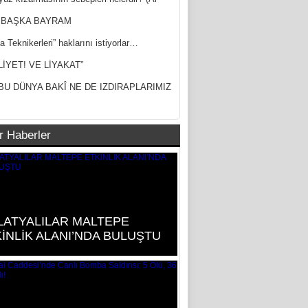
ak)
 BAŞKA BAYRAM
a Teknikerleri” haklarını istiyorlar…
LİYET! VE LİYAKAT”
BU DÜNYA BAKÎ NE DE IZDIRAPLARIMIZ
r Haberler
LATYALILAR MALTEPE
İNLİK ALANI’NDA BULUŞTU