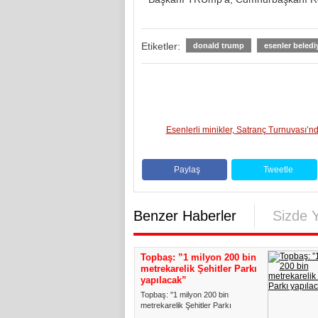
Etiketler:
donald trump
esenler beledi
Esenlerli minikler, Satranç Turnuvası’nd
Paylaş
Tweetle
Benzer Haberler
Sizde 
Topbaş: ”1 milyon 200 bin
metrekarelik Şehitler Parkı
yapılacak”
Topbaş: ''1 milyon 200 bin
metrekarelik Şehitler Parkı
yapılacak'' İstanbul Büyükşehir