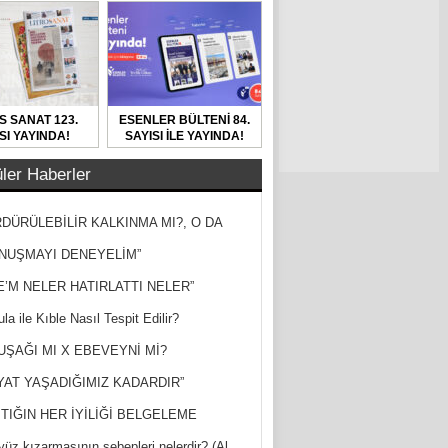
S SANAT 123.
ESENLER BÜLTENİ 84.
SI YAYINDA!
SAYISI İLE YAYINDA!
ler Haberler
DÜRÜLEBİLİR KALKINMA MI?, O DA
MİŞ?
NUŞMAYI DENEYELİM”
E’M NELER HATIRLATTI NELER”
la ile Kıble Nasıl Tespit Edilir?
UŞAĞI MI X EBEVEYNİ Mİ?
YAT YAŞADIĞIMIZ KADARDIR”
TIĞIN HER İYİLİĞİ BELGELEME
yüz kızarmasının sebepleri nelerdir? (Al