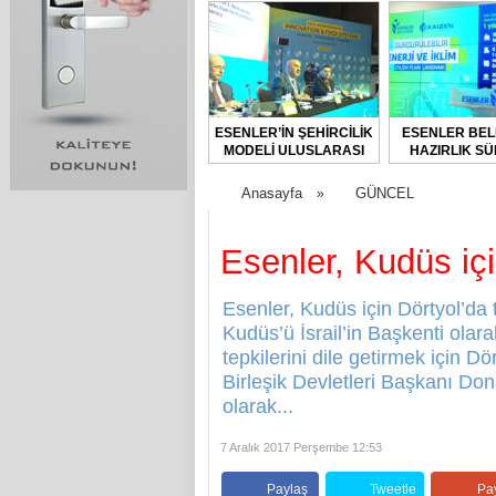
ESENLER’İN ŞEHİRCİLİK
ESENLER BEL
MODELİ ULUSLARASI
HAZIRLIK SÜ
FORUMDA TANITILDI
BAŞLAT
Anasayfa
GÜNCEL
»
Esenler, Kudüs içi
Esenler, Kudüs için Dörtyol’d
Kudüs’ü İsrail’in Başkenti olar
tepkilerini dile getirmek için 
Birleşik Devletleri Başkanı Don
olarak...
7 Aralık 2017 Perşembe 12:53
Paylaş
Tweetle
Pa