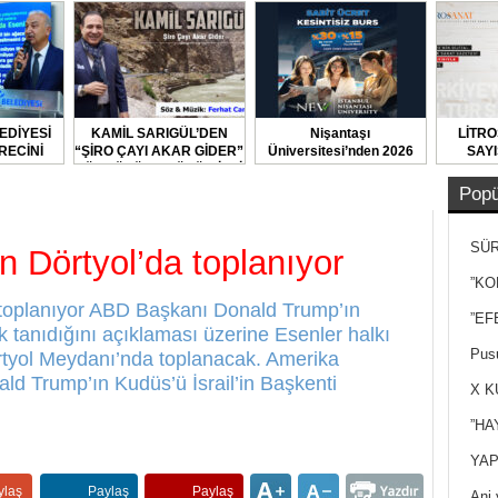
EDİYESİ
KAMİL SARIGÜL’DEN
Nişantaşı
LİTRO
RECİNİ
“ŞİRO ÇAYI AKAR GİDER”
Üniversitesi’nden 2026
SAYI
TI
TÜRKÜSÜNE BÜYÜK İLGİ
YKS Adaylarına Çifte
Güvence: Sabit Ücret ve
Popü
Kesintisiz Burs
SÜR
n Dörtyol’da toplanıyor
NEY
”KO
a toplanıyor ABD Başkanı Donald Trump’ın
”EF
ak tanıdığını açıklaması üzerine Esenler halkı
Pusu
Dörtyol Meydanı’nda toplanacak. Amerika
ald Trump’ın Kudüs’ü İsrail’in Başkenti
X K
”HA
YAP
ylaş
Paylaş
Paylaş
Ani 