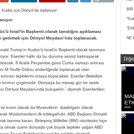
Yan
BİR
”Gıd
lanıyor
”EH
ü İsrail’in Başkenti olarak tanıdığını açıklaması
ile getirmek için Dörtyol Meydanı’nda toplanacak.
NE 
nald Trump’ın Kudüs’ü İsrail’in Başkenti olarak tanıması
üyüyor. Esenler halkı da bu duruma sessiz kalmayarak
Diğe
 getirecek. 8 Aralık Perşembe günü Cuma namazı sonrası
nı M.Tevfik Göksu önderliğinde toplanacak olan
 sonrası tepkilerini ortaya koyacaklar. Esenler Belediye
kırmızı çizgimizdir. Dünyaya bu mesajı gür bir sesle
 Dörtyol Meydanı’nda buluşalım.” diyerek Esenlerlileri
MA
ETK
 ve kısmi olarak da Musevilerin ibadetgahı olarak
larak Müslümanların ilk kıblegahıdır. ABD Başkanı Donald
rak tanıma kararı, Birleşmiş Milletler (BM) otoritesini hiçe
aşta olmak üzere dünyada çok büyük tepkiler yağan ABD
 Tayyip Erdoğan’da sert bir şekilde eleştirdi.