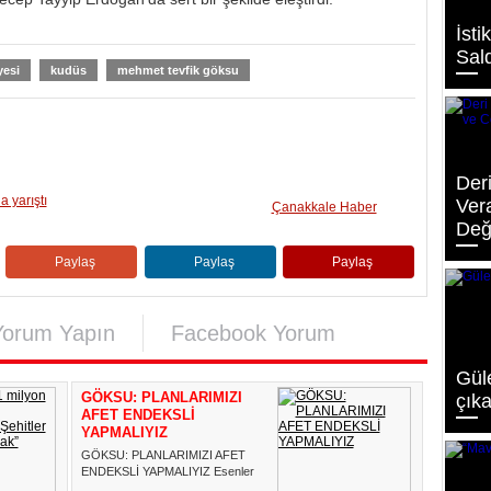
İst
Sald
yesi
kudüs
mehmet tevfik göksu
Deri
a yarıştı
Ver
Çanakkale Haber
Deği
Paylaş
Paylaş
Paylaş
Yorum Yapın
Facebook Yorum
Güle
GÖKSU: PLANLARIMIZI
çıka
AFET ENDEKSLİ
YAPMALIYIZ
GÖKSU: PLANLARIMIZI AFET
ENDEKSLİ YAPMALIYIZ Esenler
Belediyesi’nin iş birliğiyle yapıl...