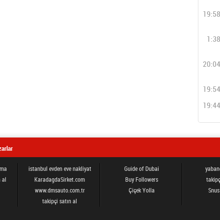
19:5
1:3
20:0
19:5
19:4
arlar
ama
istanbul evden eve nakliyat
Guide of Dubai
yabanc
 al
KaradagdaSirket.com
Buy Followers
takipç
www.dmsauto.com.tr
Çiçek Yolla
Snus
takipçi satın al