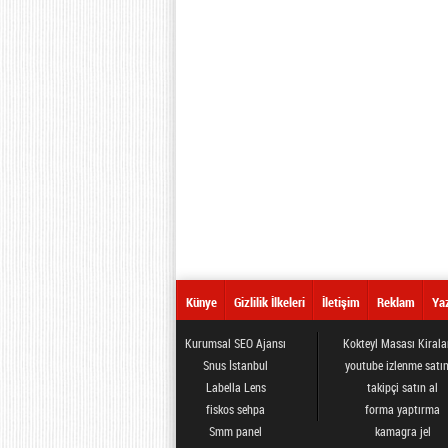
Künye
Gizlilik İlkeleri
İletişim
Reklam
Yaz
Kurumsal SEO Ajansı
Kokteyl Masası Kiral
Snus İstanbul
youtube izlenme satın
Labella Lens
takipçi satın al
fiskos sehpa
forma yaptırma
Smm panel
kamagra jel