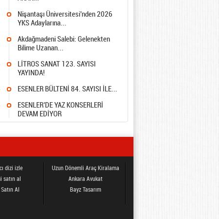
8
Nişantaşı Üniversitesi’nden 2026
YKS Adaylarına...
8
Akdağmadeni Salebi: Gelenekten
Bilime Uzanan...
4
LİTROS SANAT 123. SAYISI
YAYINDA!
4
ESENLER BÜLTENİ 84. SAYISI İLE...
4
ESENLER’DE YAZ KONSERLERİ
DEVAM EDİYOR
ı dizi izle
Uzun Dönemli Araç Kiralama
i satın al
Ankara Avukat
 Satın Al
Bayz Tasarım