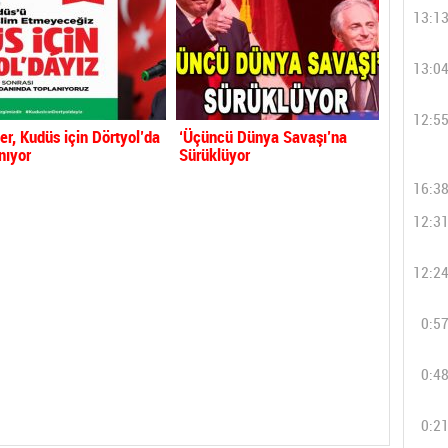
13:1
13:0
12:5
er, Kudüs için Dörtyol’da
‘Üçüncü Dünya Savaşı’na
nıyor
Sürüklüyor
16:3
12:3
12:2
0:5
0:4
0:2