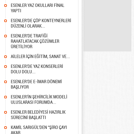
3
ESENLER YAZ OKULLARI FİNAL
YAPTI
4
ESENLER’DE ÇÖP KONTEYNERLERİ
DÜZENLİ OLARAK...
5
ESENLER’DE TRAFİĞİ
RAHATLATACAK ÇÖZÜMLER
ÜRETİLİYOR
8
AİLELER İÇİN EĞİTİM, SANAT VE...
1
ESENLER’DE YAZ KONSERLERİ
DOLU DOLU...
4
ESENLER’DE E-İMAR DÖNEMİ
BAŞLIYOR
7
ESENLER’İN ŞEHİRCİLİK MODELİ
ULUSLARASI FORUMDA...
8
ESENLER BELEDİYESİ HAZIRLIK
SÜRECİNİ BAŞLATTI
1
KAMİL SARIGÜL’DEN “ŞİRO ÇAYI
AKAR...