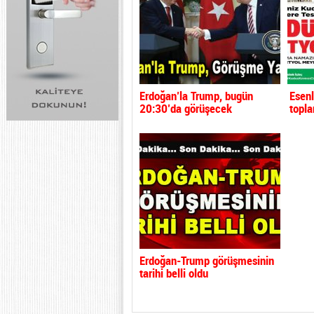
Erdoğan’la Trump, bugün
Esenl
20:30’da görüşecek
topla
Erdoğan-Trump görüşmesinin
tarihi belli oldu