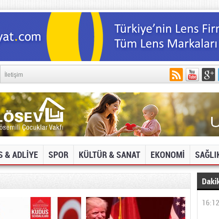
İletişim
S & ADLİYE
SPOR
KÜLTÜR & SANAT
EKONOMİ
SAĞLI
Dakik
16:1