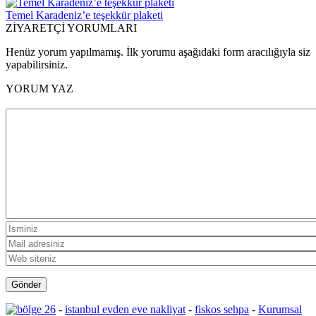
Temel Karadeniz’e teşekkür plaketi
ZİYARETÇİ YORUMLARI
Henüz yorum yapılmamış. İlk yorumu aşağıdaki form aracılığıyla siz
yapabilirsiniz.
YORUM YAZ
-
istanbul evden eve nakliyat
-
fiskos sehpa
-
Kurumsal