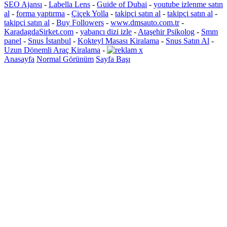
SEO Ajansı
-
Labella Lens
-
Guide of Dubai
-
youtube izlenme satın
al
-
forma yaptırma
-
Çiçek Yolla
-
takipçi satın al
-
takipçi satın al
-
takipçi satın al
-
Buy Followers
-
www.dmsauto.com.tr
-
KaradagdaSirket.com
-
yabancı dizi izle
-
Ataşehir Psikolog
-
Smm
panel
-
Snus İstanbul
-
Kokteyl Masası Kiralama
-
Snus Satın Al
-
Uzun Dönemli Araç Kiralama
-
Anasayfa
Normal Görünüm
Sayfa Başı