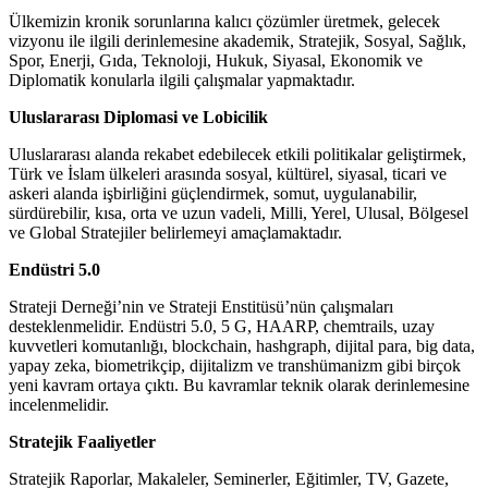
Ülkemizin kronik sorunlarına kalıcı çözümler üretmek, gelecek
vizyonu ile ilgili derinlemesine akademik, Stratejik, Sosyal, Sağlık,
Spor, Enerji, Gıda, Teknoloji, Hukuk, Siyasal, Ekonomik ve
Diplomatik konularla ilgili çalışmalar yapmaktadır.
Uluslararası Diplomasi ve Lobicilik
Uluslararası alanda rekabet edebilecek etkili politikalar geliştirmek,
Türk ve İslam ülkeleri arasında sosyal, kültürel, siyasal, ticari ve
askeri alanda işbirliğini güçlendirmek, somut, uygulanabilir,
sürdürebilir, kısa, orta ve uzun vadeli, Milli, Yerel, Ulusal, Bölgesel
ve Global Stratejiler belirlemeyi amaçlamaktadır.
Endüstri 5.0
Strateji Derneği’nin ve Strateji Enstitüsü’nün çalışmaları
desteklenmelidir. Endüstri 5.0, 5 G, HAARP, chemtrails, uzay
kuvvetleri komutanlığı, blockchain, hashgraph, dijital para, big data,
yapay zeka, biometrikçip, dijitalizm ve transhümanizm gibi birçok
yeni kavram ortaya çıktı. Bu kavramlar teknik olarak derinlemesine
incelenmelidir.
Stratejik Faaliyetler
Stratejik Raporlar, Makaleler, Seminerler, Eğitimler, TV, Gazete,