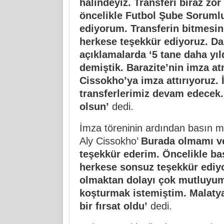
halindeyiz. Transferi biraz zor
öncelikle Futbol Şube Soruml
ediyorum. Transferin bitmesi
herkese teşekkür ediyoruz. D
açıklamalarda ‘5 tane daha yıl
demiştik. Barazite’nin imza a
Cissokho’ya imza attırıyoruz. 
transferlerimiz devam edecek.
olsun’
dedi.
İmza töreninin ardından basın m
Aly Cissokho’
Burada olmamı ve
teşekkür ederim. Öncelikle ba
herkese sonsuz teşekkür ediyo
olmaktan dolayı çok mutluyum
koşturmak istemiştim. Malatya
bir fırsat oldu’
dedi.