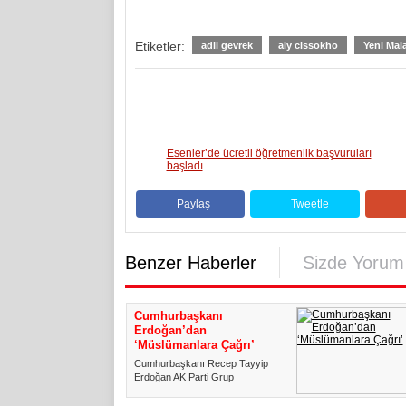
Etiketler:
adil gevrek
aly cissokho
Yeni Mal
Esenler’de ücretli öğretmenlik başvuruları
başladı
Paylaş
Tweetle
Benzer Haberler
Sizde Yorum
Cumhurbaşkanı
Erdoğan’dan
‘Müslümanlara Çağrı’
Cumhurbaşkanı Recep Tayyip
Erdoğan AK Parti Grup
toplantısında konuşuyor.
Cumhurbaşkanı E...