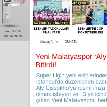
ESENLER YAZ OKULLARI
ESENLER’DE ÇÖP
FİNAL YAPTI
KONTEYNERLERİ
DÜZENLİ OLARAK
DEZENFEKTE EDİLİYOR
Anasayfa
GÜNCEL
»
Yeni Malatyaspor ‘Aly
Bitirdi!
Süper Ligin yeni ekiplerinde
İstanbul’da düzenlenen basın
Aly Cissokho’ya resmi imza a
olmak isteyen ve ‘3 yıl için
çıkan Yeni Malatyaspor, hede