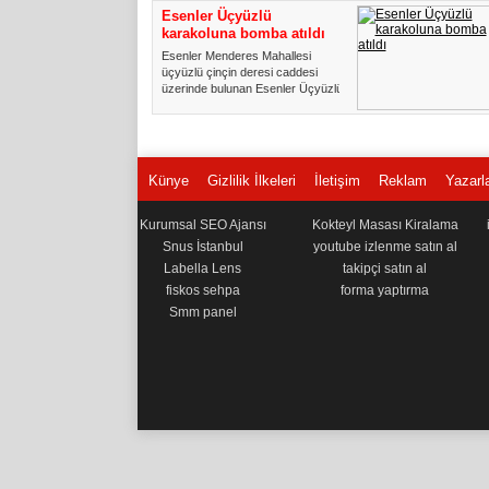
Esenler Üçyüzlü
karakoluna bomba atıldı
Esenler Menderes Mahallesi
üçyüzlü çinçin deresi caddesi
üzerinde bulunan Esenler Üçyüzlü
...
Künye
Gizlilik İlkeleri
İletişim
Reklam
Yazarl
Kurumsal SEO Ajansı
Kokteyl Masası Kiralama
Snus İstanbul
youtube izlenme satın al
Labella Lens
takipçi satın al
fiskos sehpa
forma yaptırma
Smm panel