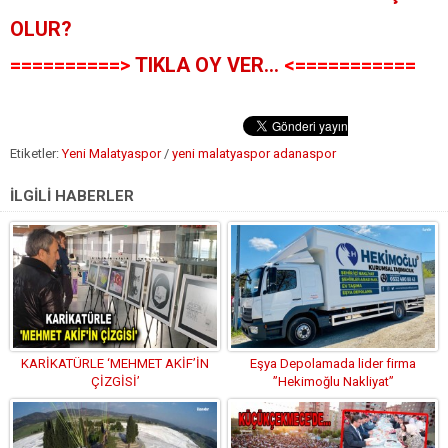
OLUR?
==========>
TIKLA OY VER…
<===========
Etiketler:
Yeni Malatyaspor
/
yeni malatyaspor adanaspor
İLGİLİ HABERLER
KARİKATÜRLE ‘MEHMET AKİF’İN
Eşya Depolamada lider firma
ÇİZGİSİ’
”Hekimoğlu Nakliyat”