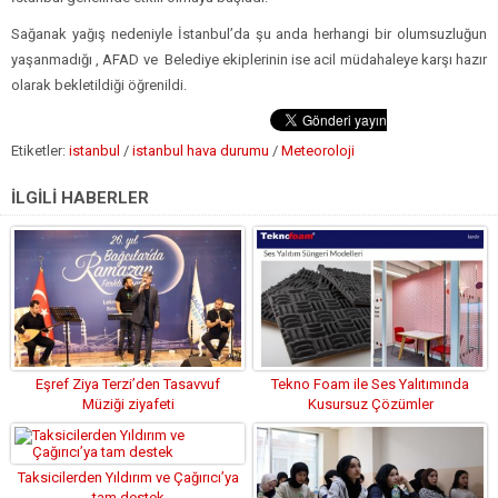
Sağanak yağış nedeniyle İstanbul’da şu anda herhangi bir olumsuzluğun
yaşanmadığı , AFAD ve Belediye ekiplerinin ise acil müdahaleye karşı hazır
olarak bekletildiği öğrenildi.
Etiketler:
istanbul
/
istanbul hava durumu
/
Meteoroloji
İLGİLİ HABERLER
Eşref Ziya Terzi’den Tasavvuf
Tekno Foam ile Ses Yalıtımında
Müziği ziyafeti
Kusursuz Çözümler
Taksicilerden Yıldırım ve Çağırıcı’ya
tam destek