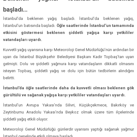
başladı…
İstanbul’da beklenen yağış başladı. İstanbul’da beklenen yağış,
İstanbul’un batısında başladı.
Öğle saatlerinde İstanbul’un tamamında
etkisini göstermesi beklenen şiddetli yağışa karşı yetkililer
vatandaşları uyardı.
Kuvvetli yağış uyarısına karşı Meteoroloji Genel Müdürlüğü’nün ardından bir
uyarı da İstanbul Büyükşehir Belediyesi Başkanı Kadir Topbaş’tan uyarı
gelmişti. Dolu ve şiddetli yağmura karşı vatandaşların dikkatli olmasını
isteyen Topbaş, şiddetli yağış ve dolu için bütün tedbirlerin alındığını
belirtti.
İstanbul’da öğle saatlerinde daha da kuvvetli olması beklenen gök
gürültülü ve sağanak yağışa karşı yetkililer vatandaşları uyardı.
İstanbul’un Avrupa Yakası’nda Silivri, Küçükçekmece, Bakırköy ve
Zeytinburnu Anadolu Yakası’nda Beykoz olmak üzere tüm ilçelerinde
şiddetli yağış etkili oluyor.
Meteoroloji Genel Müdürlüğü günlerdir uyarısını yaptığı sağanak yağmur
İstanbul genelinde etkili olmaya başladı.