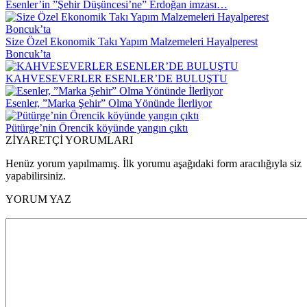
Esenler’in ”Şehir Düşüncesi’ne” Erdoğan imzası…
Size Özel Ekonomik Takı Yapım Malzemeleri Hayalperest
Boncuk’ta
KAHVESEVERLER ESENLER’DE BULUŞTU
Esenler, ”Marka Şehir” Olma Yönünde İlerliyor
Pütürge’nin Örencik köyünde yangın çıktı
ZİYARETÇİ YORUMLARI
Henüz yorum yapılmamış. İlk yorumu aşağıdaki form aracılığıyla siz
yapabilirsiniz.
YORUM YAZ