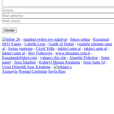
-
istanbul evden eve nakliyat
-
fiskos sehpa
-
Kurumsal
SEO Ajansı
-
Labella Lens
-
Guide of Dubai
-
youtube izlenme satın
al
-
forma yaptırma
-
Çiçek Yolla
-
takipçi satın al
-
takipçi satın al
-
takipçi satın al
-
Buy Followers
-
www.dmsauto.com.tr
-
KaradagdaSirket.com
-
yabancı dizi izle
-
Ataşehir Psikolog
-
Smm
panel
-
Snus İstanbul
-
Kokteyl Masası Kiralama
-
Snus Satın Al
-
Uzun Dönemli Araç Kiralama
-
Anasayfa
Normal Görünüm
Sayfa Başı