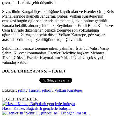
çavuş ile 1 erimiz şehit düşmüştü.
Sivas ilinin Kangal ilçesi kütüğüne kayıtlı olan ve Esenler Oruç Reis
Mahallesi’nde ikametli Jandarma Onbaşı Volkan Karatepe’nin
cenazesi bugün öğle saatlerinde ikamet ettiği evin önüne getirildi.
Burada helallik alınan şehidimiz, Zeytinburnu Erikli Baba Kültür ve
Cem Evi’nde düzenlenen cenaze töreniyle son yolculuğuna
uğurlandı. 21 yaşında şehit düşen Volkan Karatepe, göz yaşları
arasında Edirnekapı Şehitliği’nde toprağa verildi.
Şehidimizin cenaze törenine ailesi, yakınları, İstanbul Valisi Vasip
Şahin, Kuvvet komutanları, Esenler Belediye başkanı Mehmet
Tevfik Göksu, Esenler Kaymakamı Yüksel Ünal ve çok sayıda
vatandaş katıldı.
BÖLGE HABER AJANSI – ( BHA )
Etiketler:
şehit
/
Tunceli şehidi
/
Volkan Karatepe
İLGİLİ HABERLER
Hasan Kabze, Bağcılarlı gençlerle buluştu