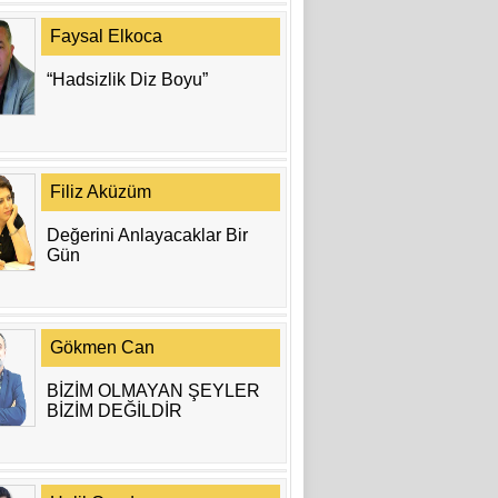
Faysal Elkoca
“Hadsizlik Diz Boyu”
Filiz Aküzüm
Değerini Anlayacaklar Bir
Gün
Gökmen Can
BİZİM OLMAYAN ŞEYLER
BİZİM DEĞİLDİR