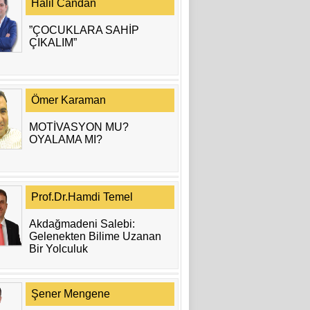
Halil Candan
”ÇOCUKLARA SAHİP
ÇIKALIM”
Ömer Karaman
MOTİVASYON MU?
OYALAMA MI?
Prof.Dr.Hamdi Temel
Akdağmadeni Salebi:
Gelenekten Bilime Uzanan
Bir Yolculuk
Şener Mengene