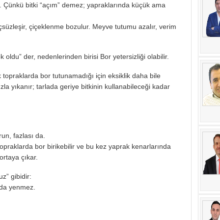
z. Çünkü bitki “açım” demez; yapraklarında küçük ama
çsüzleşir, çiçeklenme bozulur. Meyve tutumu azalır, verim
 oldu” der, nedenlerinden birisi Bor yetersizliği olabilir.
opraklarda bor tutunamadığı için eksiklik daha bile
zla yıkanır; tarlada geriye bitkinin kullanabileceği kadar
run, fazlası da.
topraklarda bor birikebilir ve bu kez yaprak kenarlarında
rtaya çıkar.
z” gibidir:
a da yenmez.