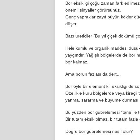
Bor eksikliği çoğu zaman fark edilme
önemli sinyaller görürsünüz.
Genç yapraklar zayıf büyür, kökler gü
düşer.
Bazı üreticiler “Bu yıl çiçek dökümü çok
Hele kumlu ve organik maddesi düşük t
yaygındır. Yağışlı bölgelerde de bor hı
bor kalmaz.
Ama borun fazlası da dert…
Bor öyle bir element ki, eksikliği de so
Özellikle kuru bölgelerde veya kireçli 
yanma, sararma ve büyüme durması o
Bu yüzden bor gübrelemesi “tane ile tu
Bir tutam eksik olmaz, bir tutam fazl
Doğru bor gübrelemesi nasıl olur?