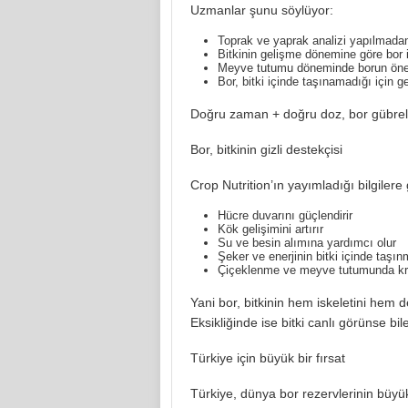
Uzmanlar şunu söylüyor:
Toprak ve yaprak analizi yapılmadan 
Bitkinin gelişme dönemine göre bor ih
Meyve tutumu döneminde borun önemi
Bor, bitki içinde taşınamadığı için 
Doğru zaman + doğru doz, bor gübrelem
Bor, bitkinin gizli destekçisi
Crop Nutrition’ın yayımladığı bilgilere 
Hücre duvarını güçlendirir
Kök gelişimini artırır
Su ve besin alımına yardımcı olur
Şeker ve enerjinin bitki içinde taşın
Çiçeklenme ve meyve tutumunda krit
Yani bor, bitkinin hem iskeletini hem de
Eksikliğinde ise bitki canlı görünse bi
Türkiye için büyük bir fırsat
Türkiye, dünya bor rezervlerinin büyü