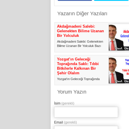
Yazarın Diğer Yazıları
Akdağmadeni Salebi:
Gelenekten Bilime Uzanan
Bir Yolculuk
Akdağmadeni Salebi: Gelenekten
Bilime Uzanan Bir Yolculuk Bazı
toplantılar vardır; yapıld...
Yozgat’ın Geleceği
Toprağında Saklı: Tıbbi
Bitkilerle Kalkınan Bir
Şehir Olalım
Yozgat'ın Geleceği Toprağında
Saklı: Tıbbi Bitkilerle Kalkınan Bir
Şehir Olalım Değerli o...
Yorum Yazın
İsim
(gerekli)
Email
(gerekli)