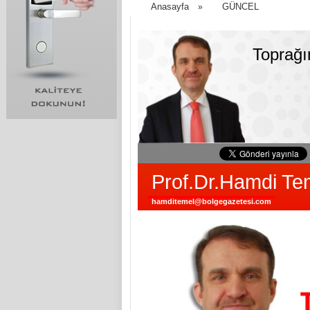
Anasayfa
GÜNCEL
»
Toprağı
Prof.Dr.Hamdi Te
hamditemel@bolgegazetesi.com