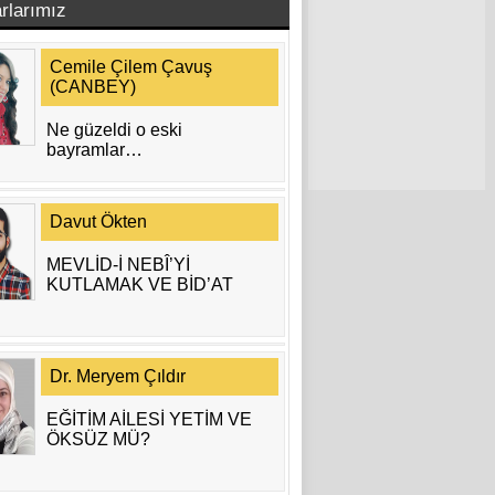
rlarımız
Cemile Çilem Çavuş
(CANBEY)
Ne güzeldi o eski
bayramlar…
Davut Ökten
MEVLİD-İ NEBÎ’Yİ
KUTLAMAK VE BİD’AT
Dr. Meryem Çıldır
EĞİTİM AİLESİ YETİM VE
ÖKSÜZ MÜ?