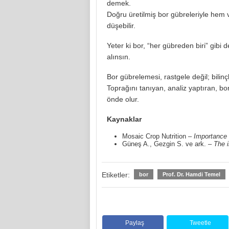
demek.
Doğru üretilmiş bor gübreleriyle hem v
düşebilir.
Yeter ki bor, “her gübreden biri” gibi d
alınsın.
Bor gübrelemesi, rastgele değil; bilinç
Toprağını tanıyan, analiz yaptıran, bo
önde olur.
Kaynaklar
Mosaic Crop Nutrition –
Importance 
Güneş A., Gezgin S. ve ark. –
The i
Etiketler:
bor
Prof. Dr. Hamdi Temel
Paylaş
Tweetle