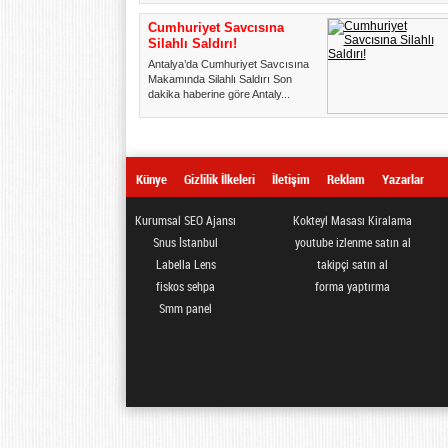
Cumhuriyet Savcısına
Silahlı Saldırı!
Antalya’da Cumhuriyet Savcısına
Makamında Silahlı Saldırı Son
dakika haberine göre Antaly...
Künye
Gizlilik İlkeleri
İletişim
Reklam
Yazarlar
Kurumsal SEO Ajansı
Kokteyl Masası Kiralama
Snus İstanbul
youtube izlenme satın al
Labella Lens
takipçi satın al
fiskos sehpa
forma yaptırma
Smm panel