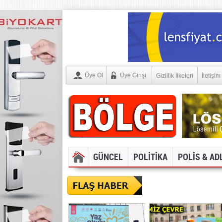
Üye Ol
Üye Girişi
Gizlilik İlkeleri
İletişim
GÜNCEL
POLİTİKA
POLİS & AD
SOSYAL MEDYA V