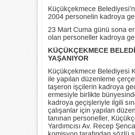
Küçükçekmece Belediyesi’nd
2004 personelin kadroya geç
23 Mart Cuma günü sona ere
olan personeller kadroya g
KÜÇÜKÇEKMECE BELEDİY
YAŞANIYOR
Küçükçekmece Belediyesi
ile yapılan düzenleme çerçe
taşeron işçilerin kadroya ge
ermesiyle birlikte bünyesind
kadroya geçişleriyle ilgili s
çalışanlar için yapılan düze
tanınan personeller, Küçü
Yardımcısı Av. Recep Şenca
komisyon tarafından sözlü sı