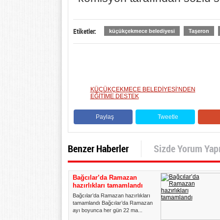
Etiketler:
küçükçekmece belediyesi
Taşeron
KÜÇÜKÇEKMECE BELEDİYESİ’NDEN
EĞİTİME DESTEK
Paylaş
Tweetle
Benzer Haberler
Sizde Yorum Yap
Bağcılar’da Ramazan
hazırlıkları tamamlandı
Bağcılar’da Ramazan hazırlıkları
tamamlandı Bağcılar’da Ramazan
ayı boyunca her gün 22 ma...