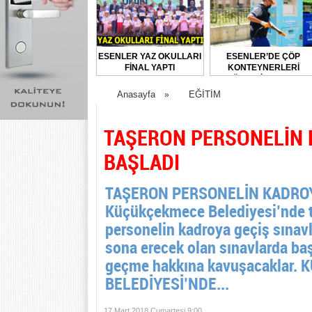
ESENLER YAZ OKULLARI
ESENLER’DE ÇÖP
FİNAL YAPTI
KONTEYNERLERİ
DÜZENLİ OLARAK
DEZENFEKTE EDİLİYOR
Anasayfa
EĞİTİM
»
TAŞERON PERSONELİN 
BAŞLADI
TAŞERON PERSONELİN KADROY
Küçükçekmece Belediyesi’nde t
personelin kadroya geçiş sınav
sona erecek olan sınavlarda baş
geçme hakkına kavuşacaklar
BELEDİYESİ’NDE...
17 Mart 2018 Cumartesi 9:00