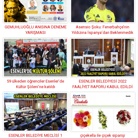
GEMUHLUOĞLU ANISINA DENEME
Asensio Şoku: Fenerbahçe’nin
YARIŞMASI
Yıldızına İspanya’dan Beklenmedik
Ret!
59 ülkeden öğrenciler Esenler’de
ESENLER BELEDİYESİ 2022
Kültür Şöleni’ne katıldı
FAALİYET RAPORU KABUL EDİLDİ
ESENLER BELEDİYE MECLİSİ 1
çiçekella ile çiçek siparişi