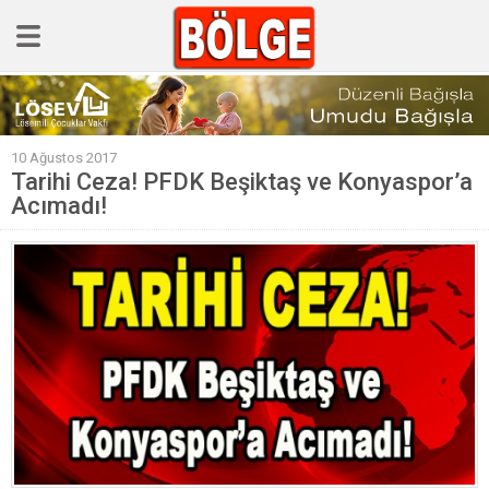
GÜNCEL
10 Ağustos 2017
POLİTİKA
Tarihi Ceza! PFDK Beşiktaş ve Konyaspor’a
Acımadı!
Polis & Adliye
SPOR
EKONOMİ
YAZARLAR
Sağlık & Yaşam
Kültür & Sanat
EĞİTİM
Müzik & Magazin