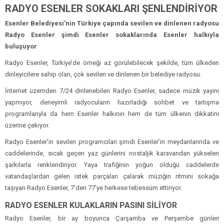
RADYO ESENLER SOKAKLARI ŞENLENDİRİYOR
Esenler Belediyesi’nin Türkiye çapında sevilen ve dinlenen radyosu
Radyo Esenler şimdi Esenler sokaklarında Esenler halkıyla
buluşuyor
Radyo Esenler, Türkiye’de örneği az görülebilecek şekilde, tüm ülkeden
dinleyicilere sahip olan, çok sevilen ve dinlenen bir belediye radyosu.
İnternet üzernden 7/24 dinlenebilen Radyo Esenler, sadece müzik yayını
yapmıyor, deneyimli radyocuların hazırladığı sohbet ve tartışma
programlarıyla da hem Esenler halkının hem de tüm ülkenin dikkatini
üzerine çekiyor.
Radyo Esenler’in sevilen programcıları şimdi Esenler’in meydanlarında ve
caddelerinde, sıcak geçen yaz günlerini nostaljik karavandan yükselen
şarkılarla renklendiriyor. Yaya trafiğinin yoğun olduğu caddelerde
vatandaşlardan gelen istek parçaları çalarak müziğin ritmini sokağa
taşıyan Radyo Esenler, 7’den 77’ye herkese tebessüm ettiriyor.
RADYO ESENLER KULAKLARIN PASINI SİLİYOR
Radyo Esenler, bir ay boyunca Çarşamba ve Perşembe günleri