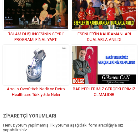
‘İSLAM DÜŞÜNCESİNİN SEYRİ’
ESENLER’İN KAHRAMANLARI
PROGRAMI FİNAL YAPTI
DUALARLA ANILDI
Apollo OverStitch Nedir ve Detro
BARİYERLERİMİZ GERÇEKLERİMİZ
Healthcare Türkiye’de Neler
OLMALIDIR
Sunuyor?
ZİYARETÇİ YORUMLARI
Henüz yorum yapılmamış. İlk yorumu aşağıdaki form aracılığıyla siz
yapabilirsiniz.