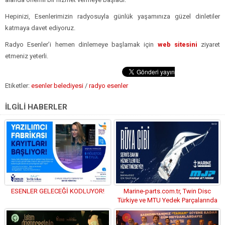
Hepinizi, Esenlerimizin radyosuyla günlük yaşamınıza güzel dinletiler
katmaya davet ediyoruz.
Radyo Esenler’i hemen dinlemeye başlamak için
web sitesini
ziyaret
etmeniz yeterli.
Etiketler:
esenler belediyesi
/
radyo esenler
İLGİLİ HABERLER
ESENLER GELECEĞİ KODLUYOR!
Marine-parts.com.tr, Twin Disc
Türkiye ve MTU Yedek Parçalarında
Liderliği Elinde Tutuyor