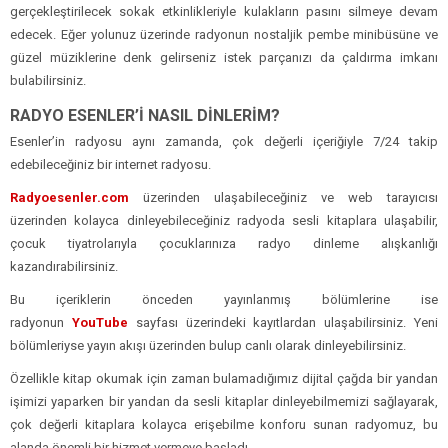
gerçekleştirilecek sokak etkinlikleriyle kulakların pasını silmeye devam
edecek. Eğer yolunuz üzerinde radyonun nostaljik pembe minibüsüne ve
güzel müziklerine denk gelirseniz istek parçanızı da çaldırma imkanı
bulabilirsiniz.
RADYO ESENLER’İ NASIL DİNLERİM?
Esenler’in radyosu aynı zamanda, çok değerli içeriğiyle 7/24 takip
edebileceğiniz bir internet radyosu.
Radyoesenler.com
üzerinden ulaşabileceğiniz ve web tarayıcısı
üzerinden kolayca dinleyebileceğiniz radyoda sesli kitaplara ulaşabilir,
çocuk tiyatrolarıyla çocuklarınıza radyo dinleme alışkanlığı
kazandırabilirsiniz.
Bu içeriklerin önceden yayınlanmış bölümlerine ise
radyonun
YouTube
sayfası üzerindeki kayıtlardan ulaşabilirsiniz. Yeni
bölümleriyse yayın akışı üzerinden bulup canlı olarak dinleyebilirsiniz.
Özellikle kitap okumak için zaman bulamadığımız dijital çağda bir yandan
işimizi yaparken bir yandan da sesli kitaplar dinleyebilmemizi sağlayarak,
çok değerli kitaplara kolayca erişebilme konforu sunan radyomuz, bu
alanda önemli bir hizmet vermeye başladı.