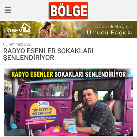
GÜNCEL
05 Temmuz 2021
POLİTİKA
RADYO ESENLER SOKAKLARI
ŞENLENDİRİYOR
Polis & Adliye
SPOR
EKONOMİ
YAZARLAR
Sağlık & Yaşam
Kültür & Sanat
EĞİTİM
Müzik & Magazin