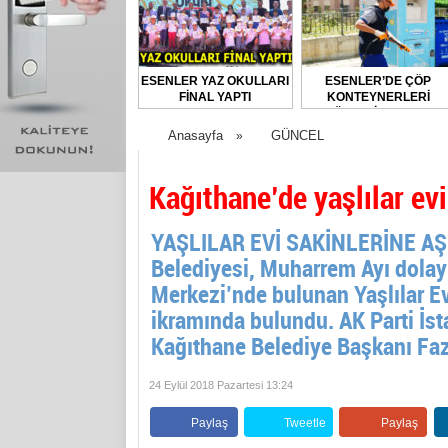
ESENLER YAZ OKULLARI
ESENLER’DE ÇÖP
FİNAL YAPTI
KONTEYNERLERİ
DÜZENLİ OLARAK
DEZENFEKTE EDİLİYOR
Anasayfa
GÜNCEL
»
Kağıthane’de yaşlılar evi
YAŞLILAR EVİ SAKİNLERİNE AŞ
Belediyesi, Muharrem Ayı dolay
Merkezi’nde bulunan Yaşlılar E
ikramında bulundu. AK Parti İsta
Kağıthane Belediye Başkanı Fazlı
24 Eylül 2018 Pazartesi 13:24
Paylaş
Tweetle
Paylaş