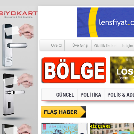
Üye Ol
Üye Girişi
Gizlilik İlkeleri
İletişim
GÜNCEL
POLİTİKA
POLİS & AD
SOSYAL MEDYA V