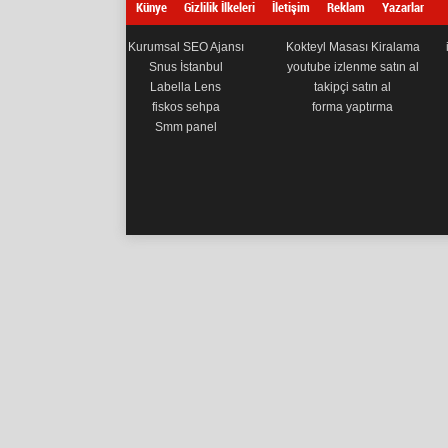
Künye
Gizlilik İlkeleri
İletişim
Reklam
Yazarlar
Kurumsal SEO Ajansı
Kokteyl Masası Kiralama
Snus İstanbul
youtube izlenme satın al
Labella Lens
takipçi satın al
fiskos sehpa
forma yaptırma
Smm panel