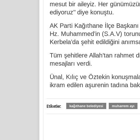
mesut bir aileyiz. Her günümüzü
ediyoruz’’ diye konuştu.
AK Parti Kağıthane İlçe Başkan
Hz. Muhammed’in (S.A.V) torunu
Kerbela’da şehit edildiğini anımsa
Tüm şehitlere Allah’tan rahmet di
mesajları verdi.
Ünal, Kılıç ve Öztekin konuşmala
ikram edilen aşurenin tadına bakt
Etiketler:
kağıthane belediyesi
muharrem ayı