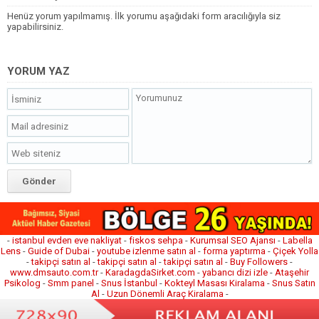
Henüz yorum yapılmamış. İlk yorumu aşağıdaki form aracılığıyla siz
yapabilirsiniz.
YORUM YAZ
-
istanbul evden eve nakliyat
-
fiskos sehpa
-
Kurumsal SEO Ajansı
-
Labella
Lens
-
Guide of Dubai
-
youtube izlenme satın al
-
forma yaptırma
-
Çiçek Yolla
-
takipçi satın al
-
takipçi satın al
-
takipçi satın al
-
Buy Followers
-
www.dmsauto.com.tr
-
KaradagdaSirket.com
-
yabancı dizi izle
-
Ataşehir
Psikolog
-
Smm panel
-
Snus İstanbul
-
Kokteyl Masası Kiralama
-
Snus Satın
Al
-
Uzun Dönemli Araç Kiralama
-