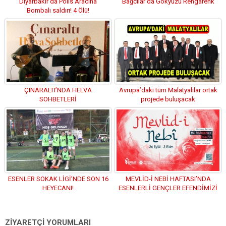
Diyarbakır’da Polis Aracına
Bağcılar’da Gökyüzü Rengarenk
Bombalı saldırı! 4 Ölü!
ÇINARALTI’NDA HELVA
Avrupa’daki tüm Malatyalılar ortak
SOHBETLERİ
projede buluşacak
ESENLER SOKAK LİGİ’NDE SON 16
MEVLİD-İ NEBİ HAFTASI’NDA
HEYECANI!
ESENLERLİ GENÇLER EFENDİMİZİ
TANIYACAK
ZİYARETÇİ YORUMLARI