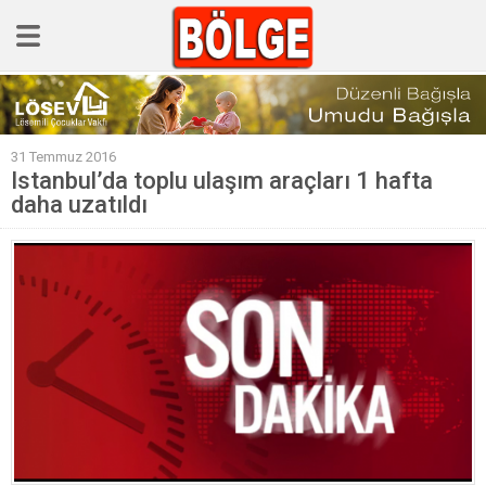
GÜNCEL
31 Temmuz 2016
POLİTİKA
Istanbul’da toplu ulaşım araçları 1 hafta
daha uzatıldı
Polis & Adliye
SPOR
EKONOMİ
YAZARLAR
Sağlık & Yaşam
Kültür & Sanat
EĞİTİM
Müzik & Magazin