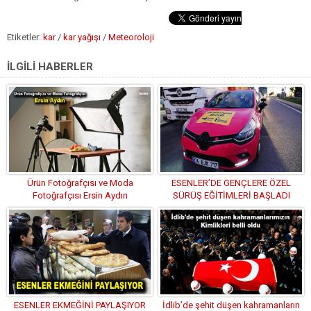
Etiketler:
kar
/
kar yağışı
/
Meteoroloji
İLGİLİ HABERLER
Ürün Fotoğrafçısı ve Moda
ESENLER’DE GENÇLERE ÖZEL
Fotoğrafçısı Ersin Aydın
SÜRÜŞ EĞİTİMLERİ BAŞLADI
ESENLER EKMEĞİNİ PAYLAŞIYOR
İdlib’de şehit düşen kahramanların