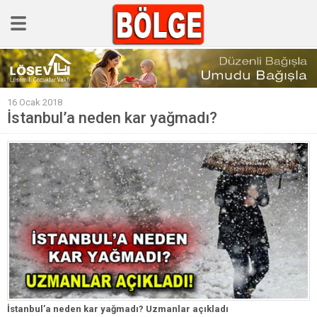
GÜNCEL
16 Ocak 2018
POLİTİKA
İstanbul’a neden kar yağmadı?
Polis & Adliye
SPOR
EKONOMİ
YAZARLAR
Sağlık & Yaşam
Kültür & Sanat
EĞİTİM
Müzik & Magazin
İstanbul’a neden kar yağmadı? Uzmanlar açıkladı