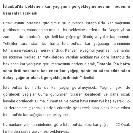
İstanbul’da beklenen kar yağışının gerçekleşmemesinin nedenini
uzmanlar açıkladı.
Ocak ayının ortasına girdiğimiz şu günlerde İstanbul’da kar yağışının
görülmemesi vatandaşları meraklı bir bekleyişe neden oldu. Geçen yıl bu
zamanlarda İstanbul’da şiddetli kar yağışı görülmüş ve yollar kapanmıştı.
Yetkililer tarafından bu hafta İstanbul’da kar yağacağı tahmininin
tutmaması vatandaşı meraklandırdı. Kar yerine yağmur yağmasını uzmanlar
ısı etkisine bağladılar. Yetkililerden yapılan açıklamaya göre İstanbul’da
beklenen kar yağışının görülmemesinin nedeni olarak,
”İstanbul’da hafta
sonu örtü şeklinde beklenen kar yağışı, şehir ısı adası etkisinden
dolayı yağmur olarak gerçekleştirilmiştir”
denildi.
İstanbul’da bu hafta da kar yağışı görülmeyecek. Yağmur şeklinde
görülecek yağışlar Cuma gününden itibaren kesilecek ve daha sıcak
havalar görülecek. Cuma, cumartesi ve pazar hava ısınmaya başlayarak 12-
13 derecelere çıkacak. Lodos etkisiyle görülecek olan sıcak hava etkisi
İstanbul’da kar yağışlarını engelleyecek.
Uzmanların yeni tahminlerine göre İstanbul’da olası kar yağışının 22 Ocak
tarihinden sonra görülmesi bekleniyor…