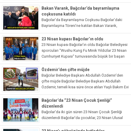
Göksu, Bağcılar Belediye Başkanı Abdullah
Özdemir’i makamında ziyaret ederek başarılar
Bakan Varank, Bağcılar’da bayramlaşma
diledi. Bağcılar Belediye Başkanı Lokman
coşkusuna katıldı
Çağırıcı’nın sağlık sorunları...
Bağcılar’da Bayramlaşma Coşkusu Bağcılar’daki
Bayramlaşma Töreni’ne katılan Bakan Varank,
Bağcılar’ın şehirleşme adına nereden nereye
geldiğini çok iyi bildiğini belirterek, “Bağcılarıların da
23 Nisan kupası Bağcılar’ın oldu
desteğiyle ilçemizi ve Türkiye’yi çok daha güzel
23 Nisan kupası Bağcılar’ın oldu Bağcılar Belediyesi
yerlere getireceğiz”...
sporcuları “Wushu Kung Fu Minik Yıldızlar 23 Nisan
Cumhuriyet Kupası” turnuvasında büyük bir başarı
elde etti. 60 kulüpten 680 sporcunun mücadele
ettiği müsabakalarda...
Özdemir’den çifte müjde
Bağcılar Belediye Başkanı Abdullah Özdemir’den
çifte müjde Bağcılar Belediye Başkanı Abdullah
Özdemir, temeli kısa süre önce atılan Yaşlı Bakım Evi
ile E-spor Merkezi‘nin inşaat çalışmalarında sona
yaklaşıldığını söyledi. Yaz sonunda...
Bağcılar’da ”23 Nisan Çocuk Şenliği”
düzenlendi
Bağcılar’da iki gün süren 23 Nisan Çocuk Şenliği
düzenlendi Bağcılar’da çocuklar, 23 Nisan Ulusal
Egemenlik ve Çocuk Bayramı’nı Bağcılar
Belediyesi’nin ev sahipliğinde düzenlenen ve iki gün