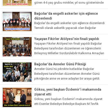
gören 4-6 yaş grubu minikler, yıl sonu gösterisinde
hem hünerlerini sergiledi hem de doyasıya eğlendi.
Eğitimlerini tamamlayan 46 çocuk, program...
Bağcılar’da engelli askerler için eğlence
düzenlendi
Bağcılar’da engelli askerler için eğlence düzenlendi
Temsili olarak askerlik yapacak olan Bağcılar
Belediyesi Feyzullah Kıyıklık Engelliler Sarayı
kursiyerleri, kendileri için düzenlenen ve aralarında
Yaşayan Fikirler Atölyesi’nin finali yapıldı
ünlü isimlerin de bulunduğu programda doyasıya
Yaşayan Fikirler Atölyesi’nin finali yapıldı Bağcılar
eğlendi....
Belediyesi tarafından düzenlenen ve öğrencilerin
Birleşmiş Milletler Sürdürülebilir Kalkınma Amaçları
kapsamında özgün projeleri ortaya koyduğu
‘Yaşayan Fikirler Atölyesi’nin finali yapıldı. Heyecanlı
Bağcılar’da Anneler Günü Pikniği
anların yaşandığı programda...
Anneler Günü’nü piknikte kutladılar Bağcılar
Belediyesi tarafından düzenlenen Anneler Günü
pikniğinde anne ve anne adayları bir araya geldi.
Renkli görüntülere sahne olan piknikte davetliler
gönüllerince doyasıya eğlendi. Anneler Günü
Göksu, yeni başkan Özdemir’i makamında
sebebiyle...
ziyaret etti
Göksu, yeni başkan Özdemir’i makamında ziyaret
etti Esenler Belediye Belediye Başkanı M.Tevfik