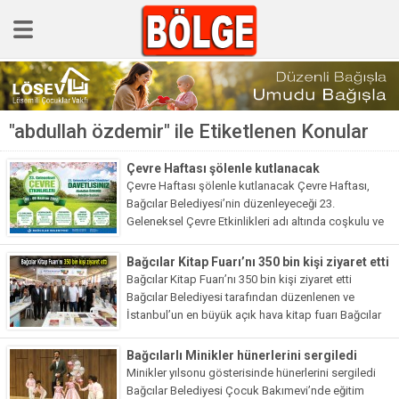
GÜNCEL
"abdullah özdemir" ile Etiketlenen Konular
POLİTİKA
Polis & Adliye
Çevre Haftası şölenle kutlanacak
Çevre Haftası şölenle kutlanacak Çevre Haftası,
SPOR
Bağcılar Belediyesi’nin düzenleyeceği 23.
Geleneksel Çevre Etkinlikleri adı altında coşkulu ve
EKONOMİ
heyecanlı bir şekilde kutlanacak. Bir hafta sürecek
program kapsamında uçurtma şenliği, çiçek
YAZARLAR
Bağcılar Kitap Fuarı’nı 350 bin kişi ziyaret etti
dağıtımı,...
Bağcılar Kitap Fuarı’nı 350 bin kişi ziyaret etti
Sağlık & Yaşam
Bağcılar Belediyesi tarafından düzenlenen ve
İstanbul’un en büyük açık hava kitap fuarı Bağcılar
Kültür & Sanat
Kitap Fuarı’nı 9 günde 350 bin kişi ziyaret etti....
Bağcılarlı Minikler hünerlerini sergiledi
EĞİTİM
Minikler yılsonu gösterisinde hünerlerini sergiledi
Müzik & Magazin
Bağcılar Belediyesi Çocuk Bakımevi’nde eğitim