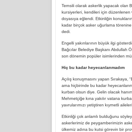
Temsili olarak askerlik yapacak olan Ba
kursiyerleri, kendileri için düzenlene
doyasıya eğlendi. Etkinliğin konukları
kadar birçok asker uğurlama törenin
dedi.
Engelli yakınlarının büyük ilgi gösterdi
Bağcılar Belediye Başkanı Abdullah Öz
son dönemin popüler isimlerinden müz
Hiç bu kadar heyecanlanmadım
Açılış konuşmasını yapan Sırakaya, “
ama hiçbirinde bu kadar heyecanlanma
kurban olsun diye. Gelin olacak hanıme
Mehmetçiğe kına yakılır vatana kurban
yavrularımızı yetiştiren kıymetli ailel
Etkinliği çok anlamlı bulduğunu söyl
askerlerimiz de peygamberimizin aske
ülkemiz adına bu kutsi görevin bir pro