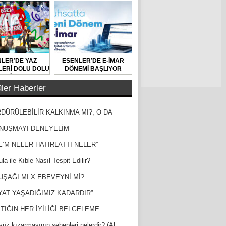
LER’DE YAZ
ESENLER’DE E-İMAR
ERİ DOLU DOLU
DÖNEMİ BAŞLIYOR
GEÇİYOR
ler Haberler
DÜRÜLEBİLİR KALKINMA MI?, O DA
MİŞ?
NUŞMAYI DENEYELİM”
E’M NELER HATIRLATTI NELER”
la ile Kıble Nasıl Tespit Edilir?
UŞAĞI MI X EBEVEYNİ Mİ?
YAT YAŞADIĞIMIZ KADARDIR”
TIĞIN HER İYİLİĞİ BELGELEME
yüz kızarmasının sebepleri nelerdir? (Al