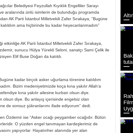
ğcılar Belediyesi Feyzullah Kıyıklık Engelliler Sarayı
n ve aralarında ünlü isimlerin de bulunduğu programda
Altı
ndan AK Parti İstanbul Milletvekili Zafer Sırakaya, “Bugüne
e katıldım ama hiçbirinde bu kadar heyecanlanmadım”
ği etkinliğe AK Parti İstanbul Milletvekili Zafer Sırakaya,
demir, sunucu Hülya Yürekli Seloni, sanatçı Sami Çelik ile
Bak
isyen Elif Buse Doğan da katıldı.
tut
Bugüne kadar birçok asker uğurlama törenine katıldım
dım. Bizim medeniyetimizde koça kına yakılır Allah’a
fendiye kına yakılır ailesine kurban olsun diye.
Rah
 olsun diye. Bu anlayış içerisinde engelsiz olan
Fil
erine de sonsuz şükranlarımı ifade ediyorum” dedi.
Uyg
eyen Özdemir ise “Asker ocağı peygamber ocağıdır. Bütün
rleridir. O yüzden engel tanımayan kardeşlerimiz de
vasını yapıyorlar. Hayatınher alanında yer alan