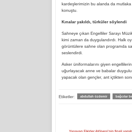
kardeşlerimizin bu alanda da mutlaka t
konuştu.
Kınalar yakıldı, türküler söylendi
Sahneye çıkan Engelliler Sarayı Müzik 
kimi zaman da duygulandırdı. Halk oyun
görüntülere sahne olan programda sana
seslendirdi.
Asker üniformalarını giyen engellilerin
uğurlayacak anne ve babalar duygulu an
yapacak olan gençler, ant içtikten son
Etiketler:
abdullah özdemir
bağcılar b
Yaşayan Fikirler Atölyesi’nin finali yapıl