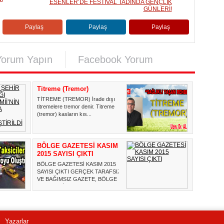
ESENLER’DE FESTİVAL TADINDA GENÇLİK
GÜNLERİ!
Paylaş
Paylaş
Paylaş
Yorum Yapın
Facebook Yorum
Titreme (Tremor)
TİTREME (TREMOR) İrade dışı
titremelere tremor denir. Titreme
(tremor) kasların kıs...
BÖLGE GAZETESİ KASIM
2015 SAYISI ÇIKTI
BÖLGE GAZETESİ KASIM 2015
SAYISI ÇIKTI GERÇEK TARAFSIZ
VE BAĞIMSIZ GAZETE, BÖLGE
GAZETESİ...
Yazarlar