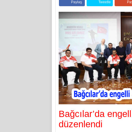
Paylaş
Tweetle
Pa
Bağcılar’da engell
düzenlendi