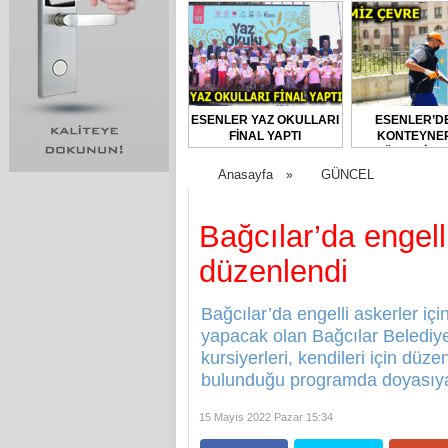
ESENLER YAZ OKULLARI
ESENLER’D
FİNAL YAPTI
KONTEYNER
DÜZENLİ O
DEZENFEKTE E
Anasayfa
GÜNCEL
»
Bağcılar’da engell
düzenlendi
Bağcılar’da engelli askerler iç
yapacak olan Bağcılar Belediyes
kursiyerleri, kendileri için düz
bulunduğu programda doyasıya e
15 Mayıs 2022 Pazar 15:34