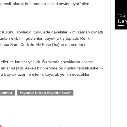
emsili olarak bulunmaları bizleri sevindiriyor” diye
”15
Derg
Kulübü, söylediği türkülerle davetlileri kimi zaman oynattı
ları ekibinin gösterileri büyük alkış topladı. Renkli
tçı Sami Çelik ile Elif Buse Doğan da eserlerini
 ellerine kınalar yakıldı. Bu sırada çocuklarını askere
lar yaşadı. Askeri birliklerinde bir günlük temsili askerlik
ra bayrak üzerine ellerini koyarak yemin edecekler.
elediyesi
Feyzullah Kıyıklık Engelliler Sarayı
dı