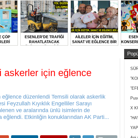
E ÇÖP
ESENLER’DE TRAFİĞİ
AİLELER İÇİN EĞİTİM,
ESEN
LERİ
RAHATLATACAK
SANAT VE EĞLENCE BİR
KONSERL
LARAK
ÇÖZÜMLER ÜRETİLİYOR
ARADA
DİLİYOR
Popü
SÜR
i askerler için eğlence
NEY
”KO
”EF
in eğlence düzenlendi Temsili olarak askerlik
Pusu
i Feyzullah Kıyıklık Engelliler Sarayı
X K
enlenen ve aralarında ünlü isimlerin de
ğlendi. Etkinliğin konuklarından AK Parti...
”HA
YAP
Ani 