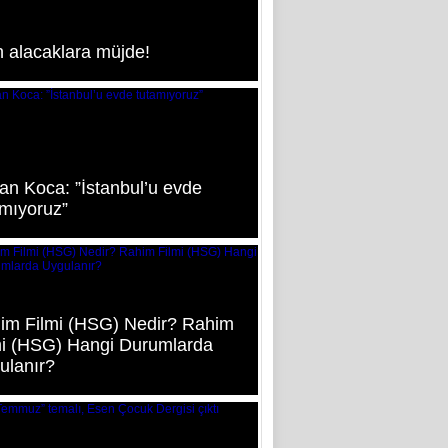
n alacaklara müjde!
an Koca: ”İstanbul’u evde
amıyoruz”
im Filmi (HSG) Nedir? Rahim
mi (HSG) Hangi Durumlarda
ulanır?