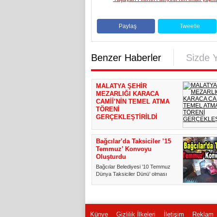
Paylaş
Tweetle
Benzer Haberler
Sizde 
MALATYA ŞEHİR
MEZARLIĞI KARACA
CAMİİ’NİN TEMEL ATMA
TÖRENİ
GERÇEKLEŞTİRİLDİ
KARACA CAMİİ’NİN TEMEL ATMA
TÖRENİ DUALARLA
Bağcılar’da Taksiciler ’15
GERÇEKLEŞTİRİLDİ MİAD
Temmuz’ Konvoyu
(Malatyalı İş İnsanları...
Oluşturdu
Bağcılar Belediyesi ’10 Temmuz
Dünya Taksiciler Dünü’ olması
sebebiyle düzenlediği program...
Künye
Gizlilik İlkeleri
İletişim
Reklam