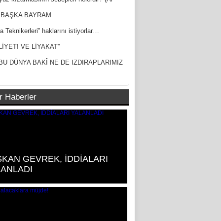
ak)
 BAŞKA BAYRAM
a Teknikerleri” haklarını istiyorlar…
LİYET! VE LİYAKAT”
BU DÜNYA BAKÎ NE DE IZDIRAPLARIMIZ
r Haberler
KAN GEVREK, İDDİALARI
LANLADI