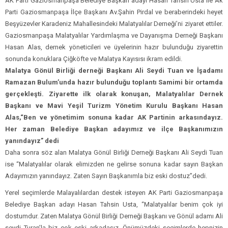
AK Parti Gaziosmanpaşa Belediye Başkan adayı Hasan Tahsin Usta ile Ak
Parti Gaziosmanpaşa İlçe Başkanı Av.Şahin Pirdal ve beraberindeki heyet
Beşyüzevler Karadeniz Mahallesindeki Malatyalılar Derneği’ni ziyaret ettiler.
Gaziosmanpaşa Malatyalılar Yardımlaşma ve Dayanışma Derneği Başkanı
Hasan Alas, dernek yöneticileri ve üyelerinin hazır bulunduğu ziyarettin
sonunda konuklara Çiğköfte ve Malatya Kayısısı ikram edildi.
Malatya Gönül Birliği derneği Başkanı Ali Seydi Tuan ve İşadamı
Ramazan Bulum’unda hazır bulunduğu toplantı Samimi bir ortamda
gerçekleşti. Ziyarette ilk olarak konuşan, Malatyalılar Dernek
Başkanı ve Mavi Yeşil Turizm Yönetim Kurulu Başkanı Hasan
Alas,“Ben ve yönetimim sonuna kadar AK Partinin arkasındayız.
Her zaman Belediye Başkan adayımız ve ilçe Başkanımızın
yanındayız” dedi
Daha sonra söz alan Malatya Gönül Birliği Derneği Başkanı Ali Seydi Tuan
ise “Malatyalılar olarak elimizden ne gelirse sonuna kadar sayın Başkan
Adayımızın yanındayız. Zaten Sayın Başkanımla biz eski dostuz”dedi.
Yerel seçimlerde Malayalılardan destek isteyen AK Parti Gaziosmanpaşa
Belediye Başkan adayı Hasan Tahsin Usta, “Malatyalılar benim çok iyi
dostumdur. Zaten Malatya Gönül Birliği Derneği Başkanı ve Gönül adamı Ali
seydi Turan’la biz çok eski arkadaşız. Önümüzdeki seçimlerde hepnizin