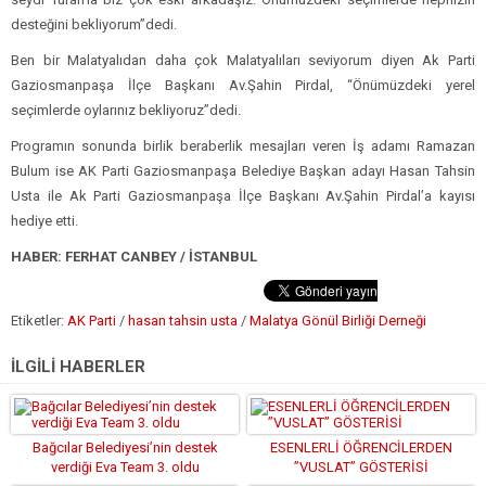
desteğini bekliyorum”dedi.
Ben bir Malatyalıdan daha çok Malatyalıları seviyorum diyen Ak Parti
Gaziosmanpaşa İlçe Başkanı Av.Şahin Pirdal, “Önümüzdeki yerel
seçimlerde oylarınız bekliyoruz”dedi.
Programın sonunda birlik beraberlik mesajları veren İş adamı Ramazan
Bulum ise AK Parti Gaziosmanpaşa Belediye Başkan adayı Hasan Tahsin
Usta ile Ak Parti Gaziosmanpaşa İlçe Başkanı Av.Şahin Pirdal’a kayısı
hediye etti.
HABER: FERHAT CANBEY / İSTANBUL
Etiketler:
AK Parti
/
hasan tahsin usta
/
Malatya Gönül Birliği Derneği
İLGİLİ HABERLER
Bağcılar Belediyesi’nin destek
ESENLERLİ ÖĞRENCİLERDEN
verdiği Eva Team 3. oldu
”VUSLAT” GÖSTERİSİ