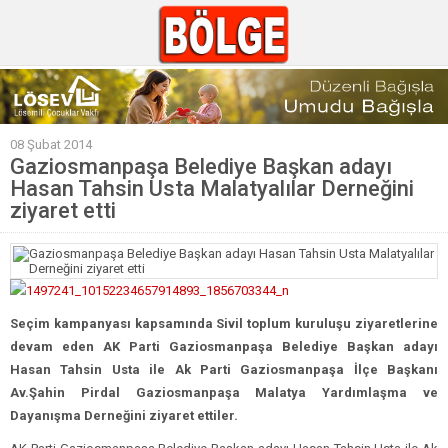
GÜNCEL
08 Şubat 2014
POLİTİKA
Gaziosmanpaşa Belediye Başkan adayı
Hasan Tahsin Usta Malatyalılar Derneğini
Polis & Adliye
ziyaret etti
SPOR
EKONOMİ
YAZARLAR
Seçim kampanyası kapsamında Sivil toplum kuruluşu ziyaretlerine
Sağlık & Yaşam
devam eden AK Parti Gaziosmanpaşa Belediye Başkan adayı
Kültür & Sanat
Hasan Tahsin Usta ile Ak Parti Gaziosmanpaşa İlçe Başkanı
Av.Şahin Pirdal Gaziosmanpaşa Malatya Yardımlaşma ve
EĞİTİM
Dayanışma Derneğini ziyaret ettiler.
Müzik & Magazin