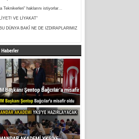
a Teknikerleri” haklarını istiyorlar…
LİYET! VE LİYAKAT”
BU DÜNYA BAKÎ NE DE IZDIRAPLARIMIZ
 Haberler
 Başkanı Şentop Bağcılar’a misafir
MANDAR AKADEMİ YKS’YE