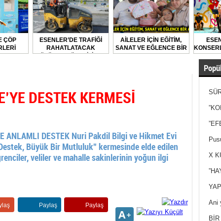
E ÇÖP
ESENLER’DE TRAFİĞİ
AİLELER İÇİN EĞİTİM,
ESEN
LERİ
RAHATLATACAK
SANAT VE EĞLENCE BİR
KONSERL
LARAK
ÇÖZÜMLER ÜRETİLİYOR
ARADA
DİLİYOR
Popül
E’YE DESTEK KERMESİ
SÜR
NEY
”KO
”EF
NLAMLI DESTEK Nuri Pakdil Bilgi ve Hikmet Evi
Pusu
Destek, Büyük Bir Mutluluk” kermesinde elde edilen
enciler, veliler ve mahalle sakinlerinin yoğun ilgi
X K
”HA
YAP
Ani 
ylaş
Paylaş
Paylaş
Yan
BİR