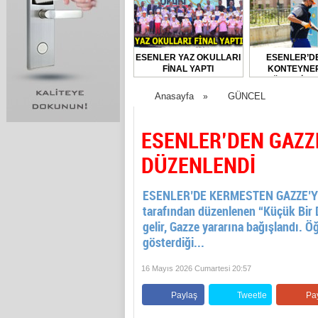
ESENLER YAZ OKULLARI
ESENLER’D
FİNAL YAPTI
KONTEYNER
DÜZENLİ O
DEZENFEKTE E
Anasayfa
GÜNCEL
»
ESENLER’DEN GAZZ
DÜZENLENDİ
ESENLER’DE KERMESTEN GAZZE’YE A
tarafından düzenlenen “Küçük Bir 
gelir, Gazze yararına bağışlandı. Öğr
gösterdiği...
16 Mayıs 2026 Cumartesi 20:57
Paylaş
Tweetle
Pa