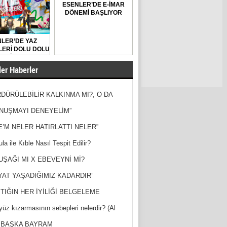
ESENLER’DE E-İMAR
DÖNEMİ BAŞLIYOR
LER’DE YAZ
ERİ DOLU DOLU
GEÇİYOR
er Haberler
DÜRÜLEBİLİR KALKINMA MI?, O DA
MİŞ?
NUŞMAYI DENEYELİM”
E’M NELER HATIRLATTI NELER”
la ile Kıble Nasıl Tespit Edilir?
UŞAĞI MI X EBEVEYNİ Mİ?
YAT YAŞADIĞIMIZ KADARDIR”
TIĞIN HER İYİLİĞİ BELGELEME
yüz kızarmasının sebepleri nelerdir? (Al
ak)
 BAŞKA BAYRAM