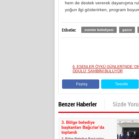
hem de destek vererek dayanışma ruhun
yoğun ilgi gösterirken, program boyun
Etiketler:
esenler belediyesi
gazze
6. ESENLER ÖYKÜ GÜNLERİ’NDE ‘O
ÖDÜLÜ’ SAHİBİNİ BULUYOR
Paylaş
Tweetle
Benzer Haberler
Sizde Yor
3. Bölge belediye
başkanları Bağcılar’da
toplandı
3. Bölge Belediye Başkanları