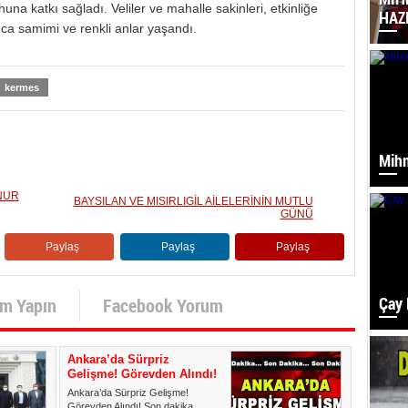
a katkı sağladı. Veliler ve mahalle sakinleri, etkinliğe
HAZ
ca samimi ve renkli anlar yaşandı.
kermes
Mihm
NUR
BAYSILAN VE MISIRLIGİL AİLELERİNİN MUTLU
GÜNÜ
Paylaş
Paylaş
Paylaş
Çay 
um Yapın
Facebook Yorum
Ankara’da Sürpriz
Gelişme! Görevden Alındı!
Ankara’da Sürpriz Gelişme!
Görevden Alındı! Son dakika