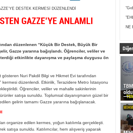
”Gıd
STEN GAZZE’YE ANLAMLI
”EH
NE 
rafından düzenlenen “Küçük Bir Destek, Büyük Bir
Diğer
lir, Gazze yararına bağışlandı. Öğrenciler, veliler ve
sterdiği etkinlikte dayanışma ve paylaşma duygusu ön
 gösteren Nuri Pakdil Bilgi ve Hikmet Evi tarafından
” kermesi düzenlendi. Etkinlik, Terazidere Metro İstasyonu
TBMM
leştirildi. Öğrenciler, veliler ve mahalle sakinlerinin
oldu
 ürünler satışa sunuldu. Toplumsal dayanışmanın güzel bir
 edilen gelirin tamamı Gazze yararına bağışlanacak.
I
ndan organize edilen kermes, yoğun katılımla gerçekleşti.
ek satışa sunuldu. Katılımcılar, hem alışveriş yaparak
MİH