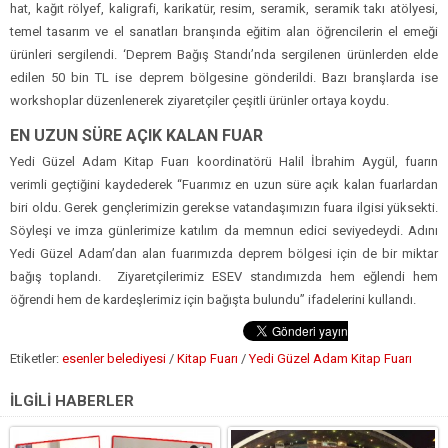
hat, kağıt rölyef, kaligrafi, karikatür, resim, seramik, seramik takı atölyesi,
temel tasarım ve el sanatları branşında eğitim alan öğrencilerin el emeği
ürünleri sergilendi. ‘Deprem Bağış Standı’nda sergilenen ürünlerden elde
edilen 50 bin TL ise deprem bölgesine gönderildi. Bazı branşlarda ise
workshoplar düzenlenerek ziyaretçiler çeşitli ürünler ortaya koydu.
EN UZUN SÜRE AÇIK KALAN FUAR
Yedi Güzel Adam Kitap Fuarı koordinatörü Halil İbrahim Aygül, fuarın
verimli geçtiğini kaydederek “Fuarımız en uzun süre açık kalan fuarlardan
biri oldu. Gerek gençlerimizin gerekse vatandaşımızın fuara ilgisi yüksekti.
Söyleşi ve imza günlerimize katılım da memnun edici seviyedeydi. Adını
Yedi Güzel Adam’dan alan fuarımızda deprem bölgesi için de bir miktar
bağış toplandı. Ziyaretçilerimiz ESEV standımızda hem eğlendi hem
öğrendi hem de kardeşlerimiz için bağışta bulundu” ifadelerini kullandı.
Etiketler:
esenler belediyesi
/
Kitap Fuarı
/
Yedi Güzel Adam Kitap Fuarı
İLGİLİ HABERLER