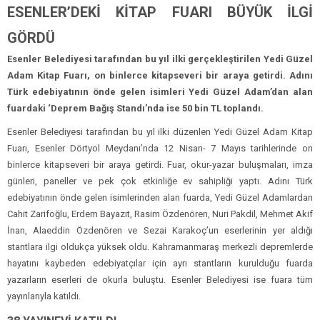
ESENLER’DEKİ KİTAP FUARI BÜYÜK İLGİ
GÖRDÜ
Esenler Belediyesi tarafından bu yıl ilki gerçekleştirilen Yedi Güzel
Adam Kitap Fuarı, on binlerce kitapseveri bir araya getirdi. Adını
Türk edebiyatının önde gelen isimleri Yedi Güzel Adam’dan alan
fuardaki ‘Deprem Bağış Standı’nda ise 50 bin TL toplandı.
Esenler Belediyesi tarafından bu yıl ilki düzenlen Yedi Güzel Adam Kitap
Fuarı, Esenler Dörtyol Meydanı’nda 12 Nisan- 7 Mayıs tarihlerinde on
binlerce kitapseveri bir araya getirdi. Fuar, okur-yazar buluşmaları, imza
günleri, paneller ve pek çok etkinliğe ev sahipliği yaptı. Adını Türk
edebiyatının önde gelen isimlerinden alan fuarda, Yedi Güzel Adamlardan
Cahit Zarifoğlu, Erdem Bayazıt, Rasim Özdenören, Nuri Pakdil, Mehmet Akif
İnan, Alaeddin Özdenören ve Sezai Karakoç’un eserlerinin yer aldığı
stantlara ilgi oldukça yüksek oldu. Kahramanmaraş merkezli depremlerde
hayatını kaybeden edebiyatçılar için ayrı stantların kurulduğu fuarda
yazarların eserleri de okurla buluştu. Esenler Belediyesi ise fuara tüm
yayınlarıyla katıldı.