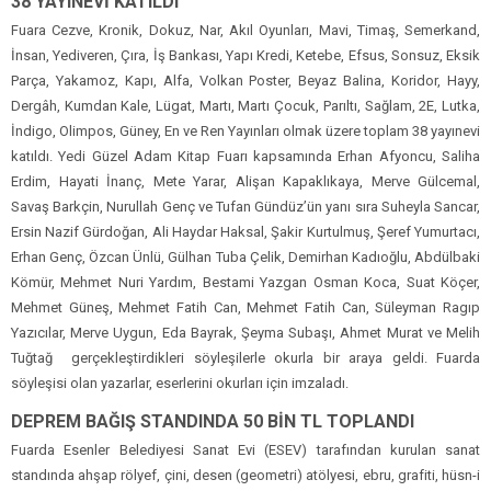
38 YAYINEVİ KATILDI
Fuara Cezve, Kronik, Dokuz, Nar, Akıl Oyunları, Mavi, Timaş, Semerkand,
İnsan, Yediveren, Çıra, İş Bankası, Yapı Kredi, Ketebe, Efsus, Sonsuz, Eksik
Parça, Yakamoz, Kapı, Alfa, Volkan Poster, Beyaz Balina, Koridor, Hayy,
Dergâh, Kumdan Kale, Lügat, Martı, Martı Çocuk, Parıltı, Sağlam, 2E, Lutka,
İndigo, Olimpos, Güney, En ve Ren Yayınları olmak üzere toplam 38 yayınevi
katıldı. Yedi Güzel Adam Kitap Fuarı kapsamında Erhan Afyoncu, Saliha
Erdim, Hayati İnanç, Mete Yarar, Alişan Kapaklıkaya, Merve Gülcemal,
Savaş Barkçin, Nurullah Genç ve Tufan Gündüz’ün yanı sıra Suheyla Sancar,
Ersin Nazif Gürdoğan, Ali Haydar Haksal, Şakir Kurtulmuş, Şeref Yumurtacı,
Erhan Genç, Özcan Ünlü, Gülhan Tuba Çelik, Demirhan Kadıoğlu, Abdülbaki
Kömür, Mehmet Nuri Yardım, Bestami Yazgan Osman Koca, Suat Köçer,
Mehmet Güneş, Mehmet Fatih Can, Mehmet Fatih Can, Süleyman Ragıp
Yazıcılar, Merve Uygun, Eda Bayrak, Şeyma Subaşı, Ahmet Murat ve Melih
Tuğtağ gerçekleştirdikleri söyleşilerle okurla bir araya geldi. Fuarda
söyleşisi olan yazarlar, eserlerini okurları için imzaladı.
DEPREM BAĞIŞ STANDINDA 50 BİN TL TOPLANDI
Fuarda Esenler Belediyesi Sanat Evi (ESEV) tarafından kurulan sanat
standında ahşap rölyef, çini, desen (geometri) atölyesi, ebru, grafiti, hüsn-i