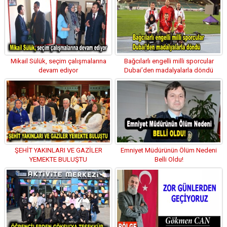
Mikail Sülük, seçim çalışmalarına
Bağcılarlı engelli milli sporcular
devam ediyor
Dubai’den madalyalarla döndü
ŞEHİT YAKINLARI VE GAZİLER
Emniyet Müdürünün Ölüm Nedeni
YEMEKTE BULUŞTU
Belli Oldu!