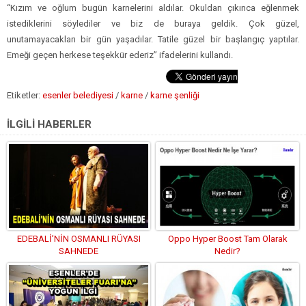
“Kızım ve oğlum bugün karnelerini aldılar. Okuldan çıkınca eğlenmek
istediklerini söylediler ve biz de buraya geldik. Çok güzel,
unutamayacakları bir gün yaşadılar. Tatile güzel bir başlangıç yaptılar.
Emeği geçen herkese teşekkür ederiz” ifadelerini kullandı.
Etiketler:
esenler belediyesi
/
karne
/
karne şenliği
İLGİLİ HABERLER
EDEBALİ’NİN OSMANLI RÜYASI
Oppo Hyper Boost Tam Olarak
SAHNEDE
Nedir?