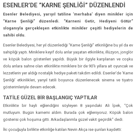
ESENLER’DE ”KARNE ŞENLİĞİ” DÜZENLENDİ
Esenler Belediyesi, yarıyıl tatiline ‘merhaba’ diyen minikler için
“Karne Şenliği” düzenledi. “Karneni Getir, Hediyeni Götür”
sloganıyla gerçekleşen etkinlikte minikler çeşitli hediyelerin de
sahibi oldu.
Esenler Belediyesi, her yıl düzenlediği “Karne Şenliği” etkinliğine bu yıl da ev
sahipliği yaptı. Miniklere keyif dolu anlar yaşatan etkinlikte, illüzyon, jonglör
ve köpük balon gösterileri yapıldı. Büyük bir ilgiyle karşılanan ve coşku
dolu anlara sahne olan etkinlikte miniklere bir de 90’lı yıllara ait oyuncak ve
lezzetlerin yer aldığı nostaljik hediye paketi takdim edildi. Esenler’de ‘Karne
Şenliği’ etkinlikleri, yarıyıl tatili boyunca düzenlenecek sinema ve tiyatro
gösterimleriyle devam edecek.
TATİLE GÜZEL BİR BAŞLANGIÇ YAPTILAR
Etkinlikte bir hayli eğlendiğini söyleyen 8 yaşındaki Ali İpek, “Çok
mutluyum. Bugün karnemi aldım. Burada çok eğleniyoruz. Köpük balon
gösterisi çok hoşuma gitti. Arkadaşlarımla güzel vakit geçirdik” dedi.
İki çocuğuyla birlikte etkinliğe katılan Nevin Akça ise şunları kaydetti: