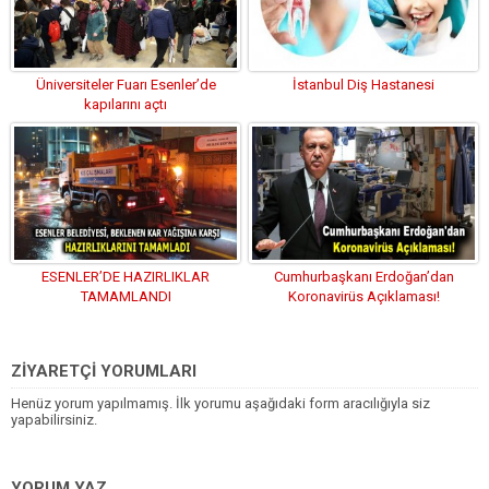
Üniversiteler Fuarı Esenler’de
İstanbul Diş Hastanesi
kapılarını açtı
ESENLER’DE HAZIRLIKLAR
Cumhurbaşkanı Erdoğan’dan
TAMAMLANDI
Koronavirüs Açıklaması!
ZİYARETÇİ YORUMLARI
Henüz yorum yapılmamış. İlk yorumu aşağıdaki form aracılığıyla siz
yapabilirsiniz.
YORUM YAZ