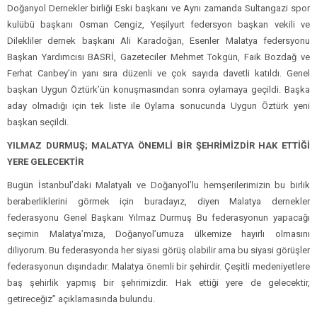
Doğanyol Dernekler birliği Eski başkanı ve Aynı zamanda Sultangazi spor
kulübü başkanı Osman Cengiz, Yeşilyurt federsyon başkan vekili ve
Dilekliler dernek başkanı Ali Karadoğan, Esenler Malatya federsyonu
Başkan Yardımcısı BASRİ, Gazeteciler Mehmet Tokgün, Faik Bozdağ ve
Ferhat Canbey’in yanı sıra düzenli ve çok sayıda davetli katıldı. Genel
başkan Uygun Öztürk’ün konuşmasından sonra oylamaya geçildi. Başka
aday olmadığı için tek liste ile Oylama sonucunda Uygun Öztürk yeni
başkan seçildi.
YILMAZ DURMUŞ; MALATYA ÖNEMLİ BİR ŞEHRİMİZDİR HAK ETTİĞİ
YERE GELECEKTİR
Bugün İstanbul’daki Malatyalı ve Doğanyol’lu hemşerilerimizin bu birlik
beraberliklerini görmek için buradayız, diyen Malatya dernekler
federasyonu Genel Başkanı Yılmaz Durmuş Bu federasyonun yapacağı
seçimin Malatya’mıza, Doğanyol’umuza ülkemize hayırlı olmasını
diliyorum. Bu federasyonda her siyasi görüş olabilir ama bu siyasi görüşler
federasyonun dışındadır. Malatya önemli bir şehirdir. Çeşitli medeniyetlere
baş şehirlik yapmış bir şehrimizdir. Hak ettiği yere de gelecektir,
getireceğiz” açıklamasında bulundu.