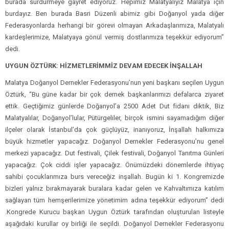
burada sürdürmeye gayret ediyoruz. Hepimiz Malatyalıyız Malatya için
burdayız. Ben burada Basri Düzenli abimiz gibi Doğanyol yada diğer
Federasyonlarda herhangi bir görevi olmayan Arkadaşlarımıza, Malatyalı
kardeşlerimize, Malatyaya gönül vermiş dostlarımıza teşekkür ediyorum”
dedi.
UYGUN ÖZTÜRK: HİZMETLERİMMİZ DEVAM EDECEK İNŞALLAH
Malatya Doğanyol Dernekler Federasyonu’nun yeni başkanı seçilen Uygun
Öztürk, “Bu güne kadar bir çok dernek başkanlarımızı defalarca ziyaret
ettik. Geçtiğimiz günlerde Doğanyol’a 2500 Adet Dut fidanı diktik, Biz
Malatyalılar, Doğanyol’lular, Pütürgeliler, birçok ismini sayamadığım diğer
ilçeler olarak İstanbul’da çok güçlüyüz, inanıyoruz, İnşallah halkımıza
büyük hizmetler yapacağız. Doğanyol Dernekler Federasyonu’nu genel
merkezi yapacağız. Dut festivali, Çilek festivali, Doğanyol Tanıtma Günleri
yapacağız. Çok ciddi işler yapacağız. Önümüzdeki dönemlerde ihtiyaç
sahibi çocuklarımıza burs vereceğiz inşallah. Bugün ki 1. Kongremizde
bizleri yalnız bırakmayarak buralara kadar gelen ve Kahvaltımıza katılım
sağlayan tüm hemşerilerimize yönetimim adına teşekkür ediyorum” dedi
.Kongrede Kurucu başkan Uygun Öztürk tarafından oluşturulan listeyle
aşağıdaki kurullar oy birliği ile seçildi. Doğanyol Dernekler Federasyonu