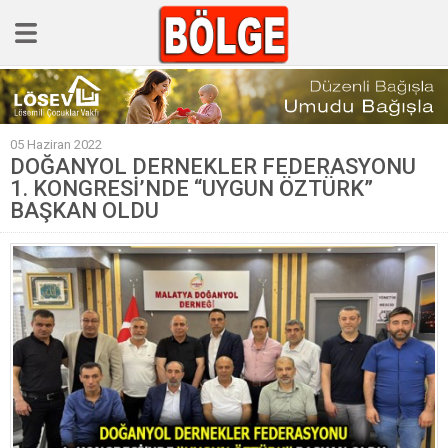
GÜNCEL
05 Haziran 2022
POLİTİKA
DOĞANYOL DERNEKLER FEDERASYONU
1. KONGRESİ’NDE “UYGUN ÖZTÜRK”
Polis & Adliye
BAŞKAN OLDU
SPOR
EKONOMİ
YAZARLAR
Sağlık & Yaşam
Kültür & Sanat
EĞİTİM
Müzik & Magazin