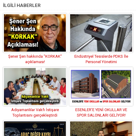
İLGİLİ HABERLER
Şener Şen hakkında ”KORKAK”
Endüstriyel Tesislerde PDKS İle
açıklaması!
Personel Yönetimi
Adıyamanlılar Vakfı İstişare
ESENLER’E YENİ OKULLAR VE
Toplantısını gerçekleştirdi
SPOR SALONLARI GELİYOR!