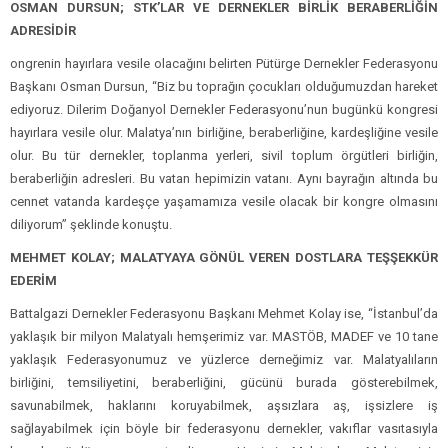
OSMAN DURSUN; STK’LAR VE DERNEKLER BİRLİK BERABERLİĞİN
ADRESİDİR
ongrenin hayırlara vesile olacağını belirten Pütürge Dernekler Federasyonu
Başkanı Osman Dursun, “Biz bu toprağın çocukları olduğumuzdan hareket
ediyoruz. Dilerim Doğanyol Dernekler Federasyonu’nun bugünkü kongresi
hayırlara vesile olur. Malatya’nın birliğine, beraberliğine, kardeşliğine vesile
olur. Bu tür dernekler, toplanma yerleri, sivil toplum örgütleri birliğin,
beraberliğin adresleri. Bu vatan hepimizin vatanı. Aynı bayrağın altında bu
cennet vatanda kardeşçe yaşamamıza vesile olacak bir kongre olmasını
diliyorum” şeklinde konuştu.
MEHMET KOLAY; MALATYAYA GÖNÜL VEREN DOSTLARA TEŞŞEKKÜR
EDERİM
Battalgazi Dernekler Federasyonu Başkanı Mehmet Kolay ise, “İstanbul’da
yaklaşık bir milyon Malatyalı hemşerimiz var. MASTÖB, MADEF ve 10 tane
yaklaşık Federasyonumuz ve yüzlerce derneğimiz var. Malatyalıların
birliğini, temsiliyetini, beraberliğini, gücünü burada gösterebilmek,
savunabilmek, haklarını koruyabilmek, aşsızlara aş, işsizlere iş
sağlayabilmek için böyle bir federasyonu dernekler, vakıflar vasıtasıyla