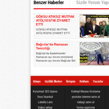
Benzer Haberler
Sizde Yorum Yap
GÖKSU ATIKSIZ MUTFAK
ATÖLYESİ’Nİ ZİYARET
ETTİ
GÖKSU ATIKSIZ MUTFAK
ATÖLYESİ’Nİ ZİYARET ETTİ
Esenler Belediye Başkanı M.
Tevfik Gö...
Bağcılar’da Ramazan
Temizliği
Bağcılar’da ibadethaneler
Ramazan ayı öncesi temizlendi
Ramazan ayı öncesi Bağcılar Bel...
Künye
Gizlilik İlkeleri
İletişim
Reklam
Yazarlar
Kurumsal SEO Ajansı
Kokteyl Masası Kiralama
Snus İstanbul
youtube izlenme satın al
Labella Lens
takipçi satın al
fiskos sehpa
forma yaptırma