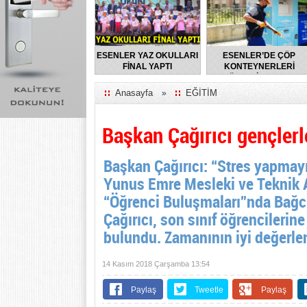
ESENLER YAZ OKULLARI
ESENLER’DE ÇÖP
FİNAL YAPTI
KONTEYNERLERİ
DÜZENLİ OLARAK
DEZENFEKTE EDİLİYOR
Anasayfa
EĞİTİM
»
Başkan Çağırıcı gençlerl
Başkan Çağırıcı: “Stres yapmayın
Yunus Emre Mesleki ve Teknik 
“Öğrenci Buluşmaları”nda Bağc
Çağırıcı, son sınıf öğrencilerine
bulundu. Zamanının iyi değerlen
14 Kasım 2018 Çarşamba 13:54
Paylaş
Tweetle
Paylaş