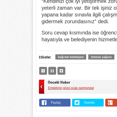
“Kendinizi çok iyi yetiştirmek 
yeterli zaman var. Bir tek işiniz 
yapana kadar sınavla ilgili çalışm
gidermek zorundasınız” dedi.
Soru cevap kısmında ise öğrenci
hayatıyla ve belediyenin hizmetleri
Etiketler:
bağcılar belediyesi
lokman çağırıcı
Emeklinin gözü ocak zammında!
Paylaş
Tweetle