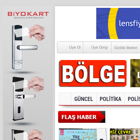
Üye Ol
Üye Girişi
Gizlilik İlkeleri
GÜNCEL
POLİTİKA
POLİ
SOSYAL ME