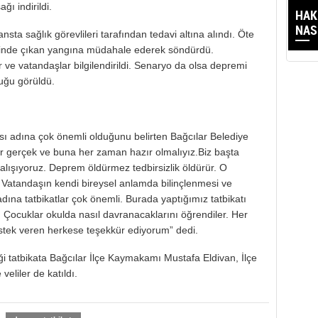
ı indirildi.
HAK
NAS
nsta sağlık görevlileri tarafından tedavi altına alındı. Öte
esinde çıkan yangına müdahale ederek söndürdü.
r ve vatandaşlar bilgilendirildi. Senaryo da olsa depremi
uğu görüldü.
ası adına çok önemli olduğunu belirten Bağcılar Belediye
 gerçek ve buna her zaman hazır olmalıyız.Biz başta
lışıyoruz. Deprem öldürmez tedbirsizlik öldürür. O
. Vatandaşın kendi bireysel anlamda bilinçlenmesi ve
adına tatbikatlar çok önemli. Burada yaptığımız tatbikatı
Çocuklar okulda nasıl davranacaklarını öğrendiler. Her
destek veren herkese teşekkür ediyorum” dedi.
iği tatbikata Bağcılar İlçe Kaymakamı Mustafa Eldivan, İlçe
eliler de katıldı.