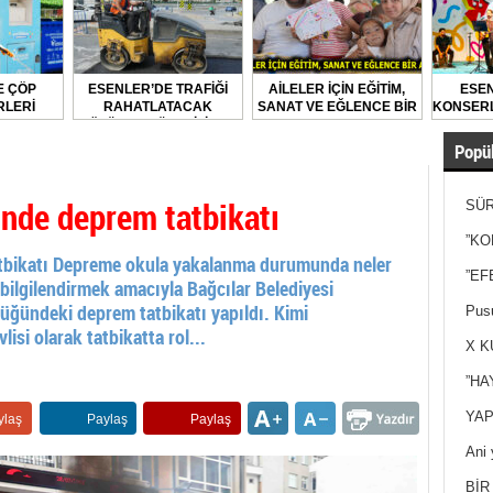
E ÇÖP
ESENLER’DE TRAFİĞİ
AİLELER İÇİN EĞİTİM,
ESEN
LERİ
RAHATLATACAK
SANAT VE EĞLENCE BİR
KONSERL
LARAK
ÇÖZÜMLER ÜRETİLİYOR
ARADA
DİLİYOR
Popül
inde deprem tatbikatı
SÜR
NEY
”KO
atbikatı Depreme okula yakalanma durumunda neler
”EF
bilgilendirmek amacıyla Bağcılar Belediyesi
üğündeki deprem tatbikatı yapıldı. Kimi
Pusu
si olarak tatbikatta rol...
X K
”HA
YAP
ylaş
Paylaş
Paylaş
Ani 
Yan
BİR