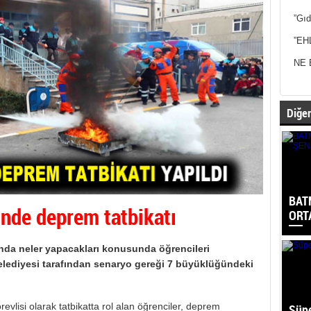
”Gıd
”EH
NE 
Diğer
BAT
inde deprem tatbikatı
ORT
a neler yapacakları konusunda öğrencileri
elediyesi tarafından senaryo gereği 7 büyüklüğündeki
vlisi olarak tatbikatta rol alan öğrenciler, deprem
Süpe