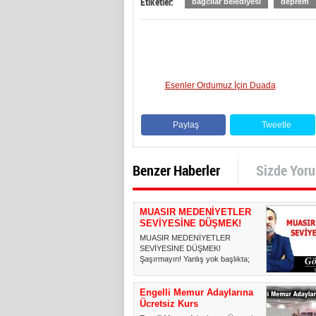
Etiketler:
bağcılar belediyesi
deprem
Esenler Ordumuz İçin Duada
Paylaş
Tweetle
Benzer Haberler
Sizde Yor
MUASIR MEDENİYETLER
SEVİYESİNE DÜŞMEK!
MUASIR MEDENİYETLER
SEVİYESİNE DÜŞMEK!
Şaşırmayın! Yanlış yok başlıkta;
muasır medeniyetl...
Engelli Memur Adaylarına
Ücretsiz Kurs