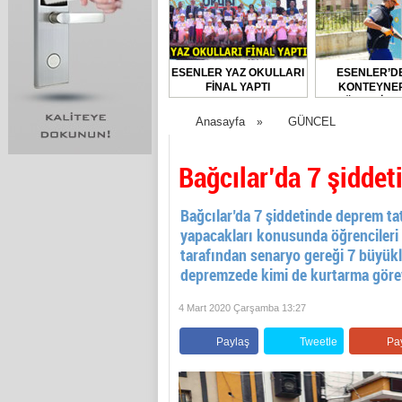
ESENLER YAZ OKULLARI
ESENLER’D
FİNAL YAPTI
KONTEYNER
DÜZENLİ O
DEZENFEKTE E
Anasayfa
GÜNCEL
»
Bağcılar’da 7 şiddet
Bağcılar’da 7 şiddetinde deprem t
yapacakları konusunda öğrencileri 
tarafından senaryo gereği 7 büyükl
depremzede kimi de kurtarma görevli
4 Mart 2020 Çarşamba 13:27
Paylaş
Tweetle
Pa