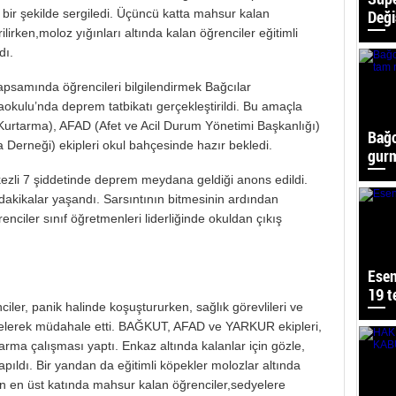
 bir şekilde sergiledi. Üçüncü katta mahsur kalan
Deği
ilirken,moloz yığınları altında kalan öğrenciler eğitimli
dı.
apsamında öğrencileri bilgilendirmek Bağcılar
okulu’nda deprem tatbikatı gerçekleştirildi. Bu amaçla
urtarma), AFAD (Afet ve Acil Durum Yönetimi Başkanlığı)
Bağc
Derneği) ekipleri okul bahçesinde hazır bekledi.
gurm
rkezli 7 şiddetinde deprem meydana geldiği anons edildi.
i dakikalar yaşandı. Sarsıntının bitmesinin ardından
ciler sınıf öğretmenleri liderliğinde okuldan çıkış
Esen
19 t
ler, panik halinde koşuştururken, sağlık görevlileri ve
gelerek müdahale etti. BAĞKUT, AFAD ve YARKUR ekipleri,
arma çalışması yaptı. Enkaz altında kalanlar için gözle,
pıldı. Bir yandan da eğitimli köpekler molozlar altında
n en üst katında mahsur kalan öğrenciler,sedyelere