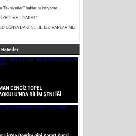
a Teknikerleri” haklarını istiyorlar…
LİYET! VE LİYAKAT”
BU DÜNYA BAKÎ NE DE IZDIRAPLARIMIZ
 Haberler
MAN CENGİZ TOPEL
AOKULU’NDA BİLİM ŞENLİĞİ
r Lig’de Devrim gibi Karar! Kural