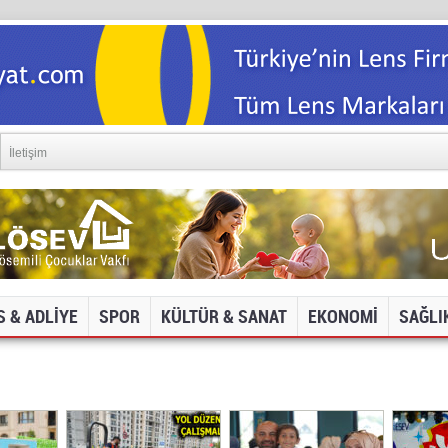
İletişim
S & ADLİYE
SPOR
KÜLTÜR & SANAT
EKONOMİ
SAĞLI
DYA VE İNTERNET SİTELERİNE ERİŞİM ENGELİ!