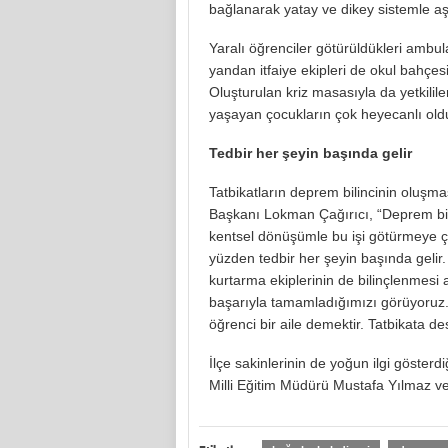
bağlanarak yatay ve dikey sistemle aşağ
Yaralı öğrenciler götürüldükleri ambula
yandan itfaiye ekipleri de okul bahç
Oluşturulan kriz masasıyla da yetkilile
yaşayan çocukların çok heyecanlı old
Tedbir her şeyin başında gelir
Tatbikatların deprem bilincinin oluşm
Başkanı Lokman Çağırıcı, “Deprem bir
kentsel dönüşümle bu işi götürmeye ça
yüzden tedbir her şeyin başında gelir
kurtarma ekiplerinin de bilinçlenmesi 
başarıyla tamamladığımızı görüyoruz. 
öğrenci bir aile demektir. Tatbikata 
İlçe sakinlerinin de yoğun ilgi gösterd
Milli Eğitim Müdürü Mustafa Yılmaz ve v