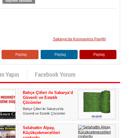
deprem tatbikatı
Sakarya’da Koronavirüs Paniği!
Paylaş
Paylaş
Paylaş
um Yapın
Facebook Yorum
Bahçe Çitleri ile Sakarya’da
Güvenli ve Estetik
Çözümler
Bahçe Çitleri ile Sakarya'da
Güvenli ve Estetik Çözümler
Güvenlik ve mahremiyet, birçok
k...
Selahattin Alpay,
Küçükçekmecelileri
coşturdu