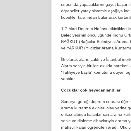
sırasında yapacaklarını gayet başarılı
öğrenciler yatay sistemle aşağıya indir
köpekler tarafından bulunarak kurtarıl
1-7 Mart Deprem Haftası etkinlikleri k
Belediyesi’nin öncülüğünde İnönü Orta
BAĞKUT (Bağcılar Belediyesi Arama K
ve YARKUR (Yıldızlar Arama Kurtarma 
İlk olarak alarm çaldı ve İstanbul me
Alarm sesiyle birlikte okulda hareketl
“Tahliyeye başla” komutunu duyan öğren
yaptılar.
Çocuklar çok heyecanlandılar
Senaryo gereği deprem sonrası öğrenci
arama kurtarma ekipleri olay yerine 
enkaz altında kalanlar için arama kurt
sesle ve dinleme cihazlarıyla arama ya
mahsur kalan öğrencileri aradı. Okulu