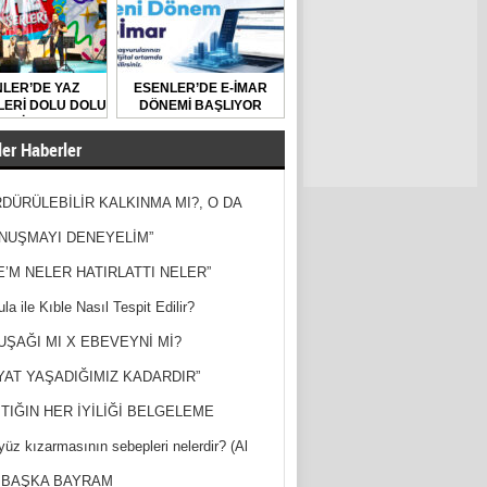
LER’DE YAZ
ESENLER’DE E-İMAR
ERİ DOLU DOLU
DÖNEMİ BAŞLIYOR
GEÇİYOR
er Haberler
DÜRÜLEBİLİR KALKINMA MI?, O DA
MİŞ?
NUŞMAYI DENEYELİM”
E’M NELER HATIRLATTI NELER”
la ile Kıble Nasıl Tespit Edilir?
UŞAĞI MI X EBEVEYNİ Mİ?
YAT YAŞADIĞIMIZ KADARDIR”
TIĞIN HER İYİLİĞİ BELGELEME
yüz kızarmasının sebepleri nelerdir? (Al
ak)
 BAŞKA BAYRAM