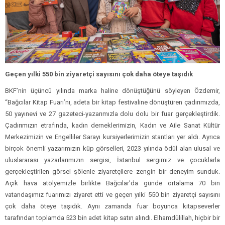
Geçen yılki 550 bin ziyaretçi sayısını çok daha öteye taşıdık
BKF’nin üçüncü yılında marka haline dönüştüğünü söyleyen Özdemir,
“Bağcılar Kitap Fuarı’nı, adeta bir kitap festivaline dönüştüren çadırımızda,
50 yayınevi ve 27 gazeteci-yazarımızla dolu dolu bir fuar gerçekleştirdik.
Çadırımızın etrafında, kadın derneklerimizin, Kadın ve Aile Sanat Kültür
Merkezimizin ve Engelliler Sarayı kursiyerlerimizin stantları yer aldı. Ayrıca
birçok önemli yazarımızın küp görselleri, 2023 yılında ödül alan ulusal ve
uluslararası yazarlarımızın sergisi, İstanbul sergimiz ve çocuklarla
gerçekleştirilen görsel şölenle ziyaretçilere zengin bir deneyim sunduk.
Açık hava atölyemizle birlikte Bağcılar’da günde ortalama 70 bin
vatandaşımız fuarımızı ziyaret etti ve geçen yılki 550 bin ziyaretçi sayısını
çok daha öteye taşıdık. Aynı zamanda fuar boyunca kitapseverler
tarafından toplamda 523 bin adet kitap satın alındı. Elhamdülillah, hiçbir bir