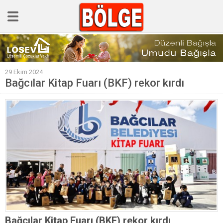
GÜNCEL
29 Ekim 2024
POLİTİKA
Bağcılar Kitap Fuarı (BKF) rekor kırdı
Polis & Adliye
SPOR
EKONOMİ
YAZARLAR
Sağlık & Yaşam
Kültür & Sanat
EĞİTİM
Müzik & Magazin
Bağcılar Kitap Fuarı (BKF) rekor kırdı