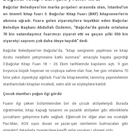
Bağcılar Belediyesi’nin marka projeleri arasında olan, İstanbul’un
en önemli kitap fuarı 3. Bağcılar Kitap Fuarı (BKF) kitapseverlerin
akınına uğradı. Fuara gelen ziyaretçilere teşekkür eden Bağcılar
Belediye Başkanı Abdullah Özdemir, “Bağcılar’da günde ortalama
70 bin vatandaşımız fuarımızı ziyaret etti ve geçen yılki 550 bin
ziyaretçi sayısını çok daha öteye taşıdık” dedi.
Bağcılar Belediyesi’nin Bağcılar’da, “kitap sevgisinin yayılması ve kitap
dostu nesillerin yetişmesine katkı sunması” amacıyla hayata geçirdiği
3.Bağcılar Kitap Fuarı 18 – 26 Ekim tarihlerinde kapılarını açtı. 9 gün
boyunca büyük heyecan ve coşkuya sahne olan fuar, her gün ortalama 70
bine yakın ziyaretçiyi ağırladı. Fuar’da kitapseverler, tanınmış yayınevlerinin
stantlarındaki kitapları inceledi, satın aldı ve söyleşilere katıldı.
Çocuk stantları yoğun ilgi gördü
Fuarın ilgi çeken bölümlerinden biri de çocuk atölyeleriydi. Burada
öğretmenler, kitap kapağı tasarımı ve yazarlık atölyeleri gibi etkinliklerle
çocukların gelişimine katkı sağladı. Eğlenceli bir diğer alan ise nostaljik
Pac-Man, XOX oyun duvarı ve yazar-şair isimlerinin bulmacaları gibi
interaktif detaylarla ziyaretçilere keyifli anlar yaşatan Labirent oldu.