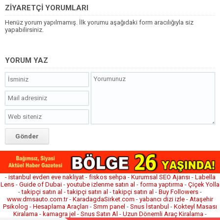
ZİYARETÇİ YORUMLARI
Henüz yorum yapılmamış. İlk yorumu aşağıdaki form aracılığıyla siz
yapabilirsiniz.
YORUM YAZ
-
istanbul evden eve nakliyat
-
fiskos sehpa
-
Kurumsal SEO Ajansı
-
Labella
Lens
-
Guide of Dubai
-
youtube izlenme satın al
-
forma yaptırma
-
Çiçek Yolla
-
takipçi satın al
-
takipçi satın al
-
takipçi satın al
-
Buy Followers
-
www.dmsauto.com.tr
-
KaradagdaSirket.com
-
yabancı dizi izle
-
Ataşehir
Psikolog
-
Hesaplama Araçları
-
Smm panel
-
Snus İstanbul
-
Kokteyl Masası
Kiralama
-
kamagra jel
-
Snus Satın Al
-
Uzun Dönemli Araç Kiralama
-