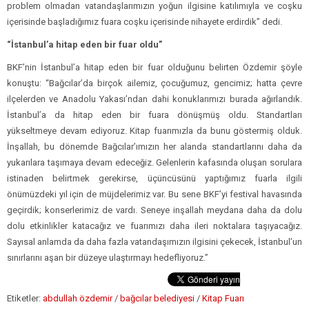
problem olmadan vatandaşlarımızın yoğun ilgisine katılımıyla ve coşku
içerisinde başladığımız fuara coşku içerisinde nihayete erdirdik” dedi.
“İstanbul’a hitap eden bir fuar oldu”
BKF’nin İstanbul’a hitap eden bir fuar olduğunu belirten Özdemir şöyle
konuştu: “Bağcılar’da birçok ailemiz, çocuğumuz, gencimiz; hatta çevre
ilçelerden ve Anadolu Yakası’ndan dahi konuklarımızı burada ağırlandık.
İstanbul’a da hitap eden bir fuara dönüşmüş oldu. Standartları
yükseltmeye devam ediyoruz. Kitap fuarımızla da bunu göstermiş olduk.
İnşallah, bu dönemde Bağcılar’ımızın her alanda standartlarını daha da
yukarılara taşımaya devam edeceğiz. Gelenlerin kafasında oluşan sorulara
istinaden belirtmek gerekirse, üçüncüsünü yaptığımız fuarla ilgili
önümüzdeki yıl için de müjdelerimiz var. Bu sene BKF’yi festival havasında
geçirdik; konserlerimiz de vardı. Seneye inşallah meydana daha da dolu
dolu etkinlikler katacağız ve fuarımızı daha ileri noktalara taşıyacağız.
Sayısal anlamda da daha fazla vatandaşımızın ilgisini çekecek, İstanbul’un
sınırlarını aşan bir düzeye ulaştırmayı hedefliyoruz.”
Etiketler:
abdullah özdemir
/
bağcılar belediyesi
/
Kitap Fuarı