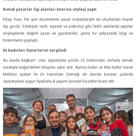
Konuk yazarlar ilgi alanları üzerine söyleşi yaptı
Kitap fuarı, her gün düzenlenen yazar söyleşileriyle de okurlardan büyük
ilgi gördü. Edebiyat, tarih, siyaset ve psikoloji gibi farklı alanlarda yapılan
söyleşilerde değerli yazar ve gazeteciler, geniş bir yelpazede bilgi ve
birikimlerini paylaştı.
Ev kadınları hünerlerini sergiledi
Bu arada Bağkart’ı olan ziyaretçiler yüzde 25 indirimden istifade etmek
suretiyle beğendikleri kitapları satın aldı. Ayrıca Kadın ve Aile Kültür Sanat
Merkezi üyeleri ile Ev Hanımları Derneği de alanda kurulan çadırda
ziyaretçilere uygun fiyatlarla el yapımı yöresel lezzetler ikram etti.