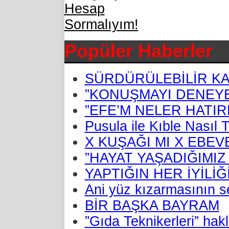
Popüler Haberler
SÜRDÜRÜLEBİLİR KA
”KONUŞMAYI DENEYE
”EFE’M NELER HATIR
Pusula ile Kıble Nasıl T
X KUŞAĞI MI X EBEV
”HAYAT YAŞADIĞIMIZ
YAPTIĞIN HER İYİLİ
Ani yüz kızarmasının se
BİR BAŞKA BAYRAM
”Gıda Teknikerleri” hakl