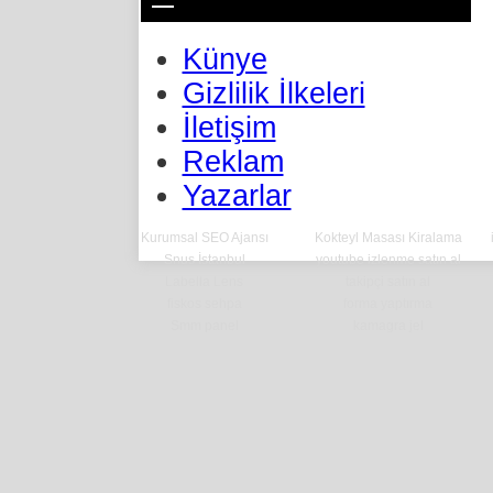
Künye
Gizlilik İlkeleri
İletişim
Reklam
Yazarlar
Kurumsal SEO Ajansı
Kokteyl Masası Kiralama
Snus İstanbul
youtube izlenme satın al
Labella Lens
takipçi satın al
fiskos sehpa
forma yaptırma
Smm panel
kamagra jel