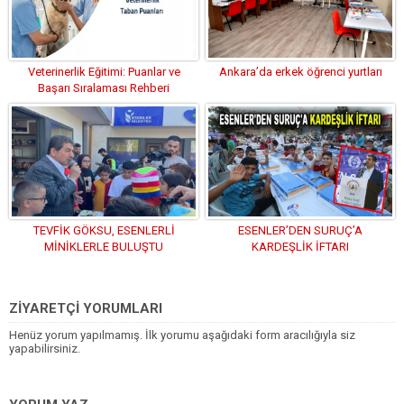
Veterinerlik Eğitimi: Puanlar ve
Ankara’da erkek öğrenci yurtları
Başarı Sıralaması Rehberi
TEVFİK GÖKSU, ESENLERLİ
ESENLER’DEN SURUÇ’A
MİNİKLERLE BULUŞTU
KARDEŞLİK İFTARI
ZİYARETÇİ YORUMLARI
Henüz yorum yapılmamış. İlk yorumu aşağıdaki form aracılığıyla siz
yapabilirsiniz.