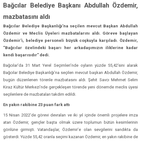
Bağcılar Belediye Başkanı Abdullah Özdemir,
mazbatasını aldı
Bağcılar Belediye Başkanlığı’na seçilen mevcut Başkan Abdullah
Özdemir ve Meclis Üyeleri mazbatalarını aldı. Göreve başlayan
Özdemir’i, belediye personeli büyük coşkuyla karşıladı. Özdemir,
“Bağcılar özelindeki başarı her arkadaşımızın iliklerine kadar
kendi başarısıdır” dedi.
Bağcılar’da 31 Mart Yerel Seçimleri’nde oyların yüzde 55,42’sini alarak
Bağcılar Belediye Başkanlığı’na seçilen mevcut başkan Abdullah Özdemir,
bugün düzenlenen törenle mazbatasını aldı. Şehit Savcı Mehmet Selim
Kiraz Kültür Merkezi’nde gerçekleşen törende yeni dönemde meclis üyesi
seçilenlere de mazbataları takdim edildi.
En yakın rakibine 23 puan fark attı
15 Nisan 2022’de görevi devralan ve iki yıl içinde önemli projelere imza
atan Özdemir, gençler başta olmak üzere toplumun bütün kesimlerinin
gönlüne girmişti. Vatandaşlar, Özdemir’e olan sevgilerini sandıkta da
gösterdi. Yüzde 55,42 oranla seçimi kazanan Özdemir, en yakın rakibine de