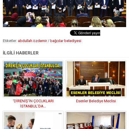
Etiketler:
abdullah özdemir
/
bağcılar belediyesi
İLGİLİ HABERLER
‘DİRENİŞ’İN ÇOCUKLARI
Esenler Belediye Meclisi
İSTANBUL’DA…