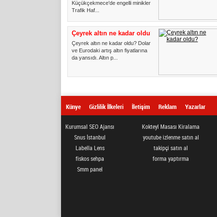
Küçükçekmece'de engelli miniklere
Trafik Haf...
Çeyrek altın ne kadar oldu?
Çeyrek altın ne kadar oldu? Dolar
ve Eurodaki artış altın fiyatlarına
da yansıdı. Altın p...
Künye
Gizlilik İlkeleri
İletişim
Reklam
Yazarlar
Kurumsal SEO Ajansı
Kokteyl Masası Kiralama
Snus İstanbul
youtube izlenme satın al
Labella Lens
takipçi satın al
fiskos sehpa
forma yaptırma
Smm panel