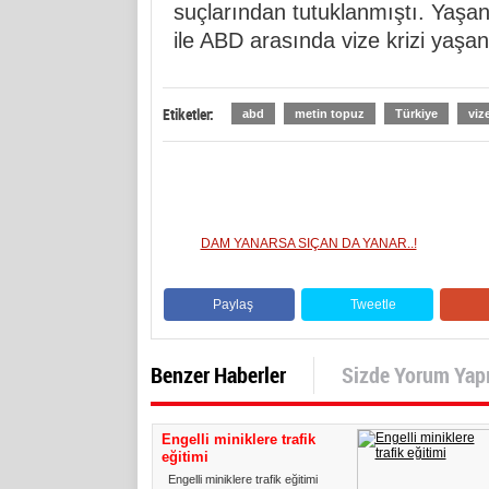
suçlarından tutuklanmıştı. Yaşa
ile ABD arasında vize krizi yaşan
Etiketler:
abd
metin topuz
Türkiye
viz
DAM YANARSA SIÇAN DA YANAR..!
Paylaş
Tweetle
Benzer Haberler
Sizde Yorum Yap
Engelli miniklere trafik
eğitimi
Engelli miniklere trafik eğitimi