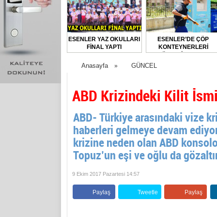
ESENLER YAZ OKULLARI
ESENLER’DE ÇÖP
FİNAL YAPTI
KONTEYNERLERİ
DÜZENLİ OLARAK
DEZENFEKTE EDİLİYOR
Anasayfa
GÜNCEL
»
ABD Krizindeki Kilit İsm
ABD- Türkiye arasındaki vize kr
haberleri gelmeye devam ediyor.
krizine neden olan ABD konsol
Topuz’un eşi ve oğlu da gözaltına
9 Ekim 2017 Pazartesi 14:57
Paylaş
Tweetle
Paylaş