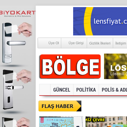
Üye Ol
Üye Girişi
Gizlilik İlkeleri
İletişim
GÜNCEL
POLİTİKA
POLİS & AD
SOSYAL MEDYA V