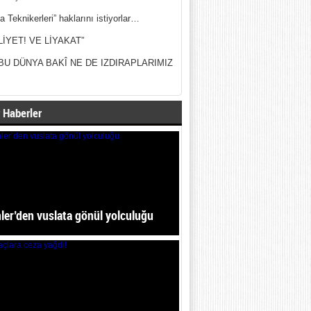
a Teknikerleri” haklarını istiyorlar…
LİYET! VE LİYAKAT”
BU DÜNYA BAKÎ NE DE IZDIRAPLARIMIZ
 Haberler
ler’den vuslata gönül yolculuğu