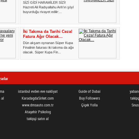
SİZİ GİDİ HARAMİLER SİZİ!
Hazreti Ali Radıyallahu Anh’ın şöyle
buyurduğu rivayet edilir:...
İki Takıma da Tarihi Ceza!
Fatura Ağır Olacak…
Dün akşam oynanan Süper Kupa
Finalinin faturası iki takıma da ağır
olacak. Süper Kupa Fin...
arlar
ama
istanbul evden eve nakliyat
Guide of Dubai
yabanc
 al
KaradagdaSirket.com
Buy Followers
takipç
www.dmsauto.com.tr
Çiçek Yolla
Snus
Ataşehir Psikolog
takipçi satın al