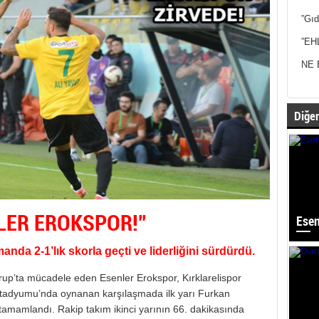
”Gıd
”EH
NE 
Diğer
NLER EROKSPOR!”
Esen
nda 2-1’lık skorla geçti ve liderliğini sürdürdü.
p’ta mücadele eden Esenler Erokspor, Kırklarelispor
k Stadyumu’nda oynanan karşılaşmada ilk yarı Furkan
amamlandı. Rakip takım ikinci yarının 66. dakikasında