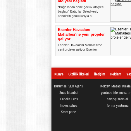
atölyesi başladı
“Bağcılar’da anne çocuk atölyesi
başladı” Bağcılar Belediyesi,
annelerin çocuklarıyla b...
Esenler Havaalanı
Mahallesi’ne yeni projeler
geliyor
Esenler Havaalanı Mahallesi'ne
yeni projeler geliyor Esenler
Havaalanı Mahallesi'nde bulu...
Künye
Gizlilik İlkeleri
İletişim
Reklam
Yaz
Kurumsal SEO Ajansı
Kokteyl Masası Kiral
Snus İstanbul
youtube izlenme satın
Labella Lens
takipçi satın al
fiskos sehpa
forma yaptırma
Smm panel