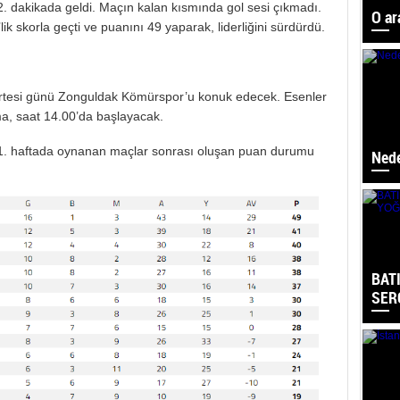
72. dakikada geldi. Maçın kalan kısmında gol sesi çıkmadı.
O ar
’lik skorla geçti ve puanını 49 yaparak, liderliğini sürdürdü.
tesi günü Zonguldak Kömürspor’u konuk edecek. Esenler
a, saat 14.00’da başlayacak.
1. haftada oynanan maçlar sonrası oluşan puan durumu
Nede
BAT
SER