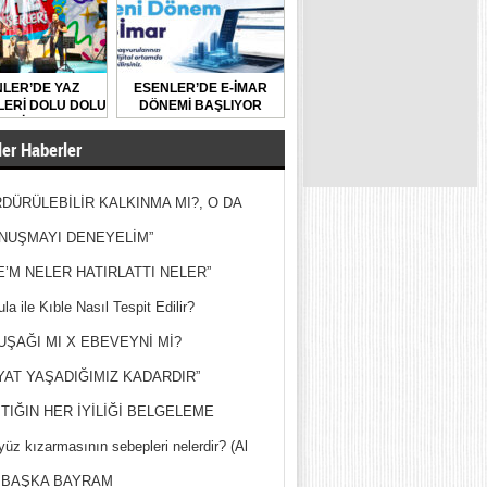
LER’DE YAZ
ESENLER’DE E-İMAR
ERİ DOLU DOLU
DÖNEMİ BAŞLIYOR
GEÇİYOR
er Haberler
DÜRÜLEBİLİR KALKINMA MI?, O DA
MİŞ?
NUŞMAYI DENEYELİM”
E’M NELER HATIRLATTI NELER”
la ile Kıble Nasıl Tespit Edilir?
UŞAĞI MI X EBEVEYNİ Mİ?
YAT YAŞADIĞIMIZ KADARDIR”
TIĞIN HER İYİLİĞİ BELGELEME
yüz kızarmasının sebepleri nelerdir? (Al
ak)
 BAŞKA BAYRAM