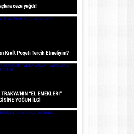
açlara ceza yağdı!
n Kraft Poşeti Tercih Etmeliyim?
I TRAKYA’NIN “EL EMEKLERİ”
GİSİNE YOĞUN İLGİ