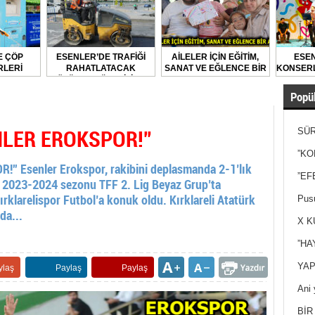
E ÇÖP
ESENLER’DE TRAFİĞİ
AİLELER İÇİN EĞİTİM,
ESEN
LERİ
RAHATLATACAK
SANAT VE EĞLENCE BİR
KONSERL
LARAK
ÇÖZÜMLER ÜRETİLİYOR
ARADA
DİLİYOR
Popül
NLER EROKSPOR!”
SÜR
NEY
”KO
 Esenler Erokspor, rakibini deplasmanda 2-1’lık
”EF
dü. 2023-2024 sezonu TFF 2. Lig Beyaz Grup’ta
rklarelispor Futbol’a konuk oldu. Kırklareli Atatürk
Pusu
da...
X K
”HA
YAP
ylaş
Paylaş
Paylaş
Ani 
Yan
BİR