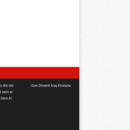
ı dizi izle
Uzun Dönemli Araç Kiralama
i satın al
 Satın Al