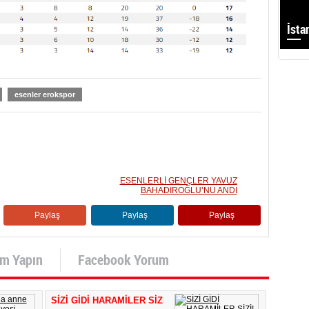
İsta
esenler erokspor
ESENLERLİ GENÇLER YAVUZ
BAHADIROĞLU’NU ANDI
Paylaş
Paylaş
Paylaş
um Yapın
Facebook Yorum
SİZİ GİDİ HARAMİLER SİZİ!