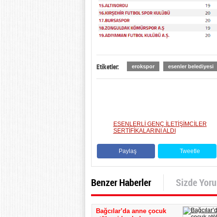
Etiketler:
erokspor
esenler belediyesi
ESENLERLİ GENÇ İLETİŞİMCİLER
SERTİFİKALARINI ALDI
Paylaş
Tweetle
Benzer Haberler
Sizde Yor
Bağcılar’da anne çocuk