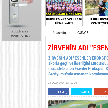
ESENLER YAZ OKULLARI
ESENLER’D
FİNAL YAPTI
KONTEYNER
DÜZENLİ O
DEZENFEKTE E
Anasayfa
GÜNCEL
»
ZİRVENİN ADI ”ESE
ZİRVENİN ADI ”ESENLER EROKSPOR!”
skorla geçti ve liderliğini sürdür
mücadele eden Esenler Erokspor, Kı
Stadyumu’nda oynanan karşılaşma
23 Ocak 2024 Salı 12:06
Paylaş
Tweetle
Pa