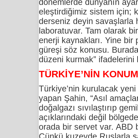
dönemlerde dünyanın ayarl
eleştirdiğimiz sistem için;
derseniz deyin savaşlarla
laboratuvar. Tam olarak bi
enerji kaynakları. Yine bir
güreşi söz konusu. Buradak
düzeni kurmak” ifadelerini 
TÜRKİYE’NİN KONUM
Türkiye’nin kurulacak yen
yapan Şahin, “Asıl amaçla
doğalgazı sıvılaştırıp ge
açıklarındaki değil bölgede
orada bir servet var. ABD b
Çünkü kuzeyde Ruslarla sa