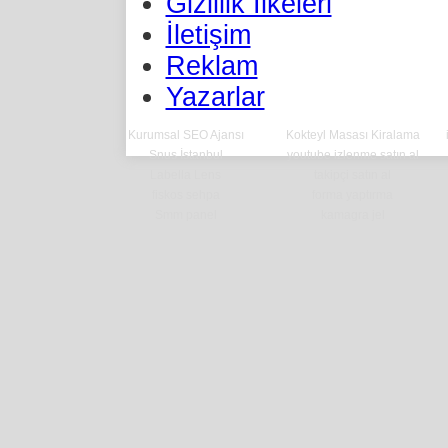
Gizlilik İlkeleri
İletişim
Reklam
Yazarlar
Kurumsal SEO Ajansı
Kokteyl Masası Kiralama
Snus İstanbul
youtube izlenme satın al
Labella Lens
takipçi satın al
fiskos sehpa
forma yaptırma
Smm panel
kamagra jel