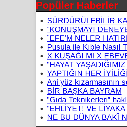
Popüler Haberler
SÜRDÜRÜLEBİLİR KA
”KONUŞMAYI DENEYE
”EFE’M NELER HATIR
Pusula ile Kıble Nasıl T
X KUŞAĞI MI X EBEV
”HAYAT YAŞADIĞIMIZ
YAPTIĞIN HER İYİLİ
Ani yüz kızarmasının se
BİR BAŞKA BAYRAM
”Gıda Teknikerleri” hakl
”EHLİYET! VE LİYAKA
NE BU DÜNYA BAKÎ N