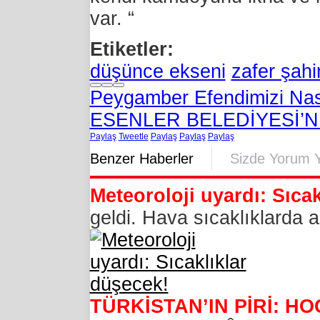
var. “
Etiketler:
düşünce ekseni
zafer şahi
Peygamber Efendimizi Nas
ESENLER BELEDİYESİ’
Paylaş
Tweetle
Paylaş
Paylaş
Paylaş
Benzer Haberler
Sizde Yorum 
Meteoroloji uyardı: Sıca
geldi. Hava sıcaklıklarda 
TÜRKİSTAN’IN PİRİ: H