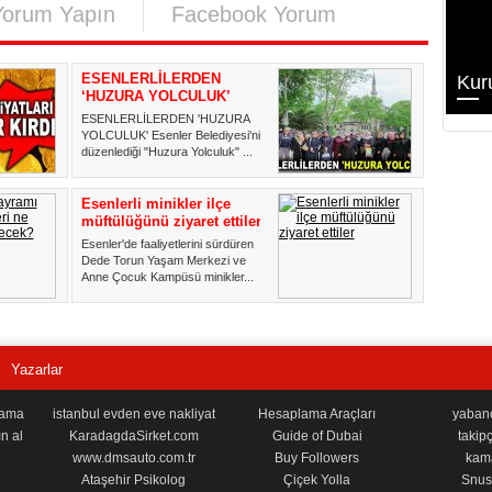
Yorum Yapın
Facebook Yorum
ESENLERLİLERDEN
Kur
‘HUZURA YOLCULUK’
ESENLERLİLERDEN 'HUZURA
YOLCULUK' Esenler Belediyesi'nin
düzenlediği "Huzura Yolculuk" ...
Esenlerli minikler ilçe
müftülüğünü ziyaret ettiler
Esenler'de faaliyetlerini sürdüren
Dede Torun Yaşam Merkezi ve
Anne Çocuk Kampüsü minikler...
Yazarlar
lama
istanbul evden eve nakliyat
Hesaplama Araçları
yabancı
n al
KaradagdaSirket.com
Guide of Dubai
takipç
www.dmsauto.com.tr
Buy Followers
kama
Ataşehir Psikolog
Çiçek Yolla
Snus 