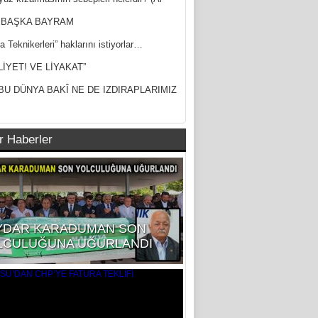
ak)
 BAŞKA BAYRAM
a Teknikerleri” haklarını istiyorlar…
LİYET! VE LİYAKAT”
BU DÜNYA BAKÎ NE DE IZDIRAPLARIMIZ
r Haberler
YDAR KARADUMAN SON
LCULUĞUNA UĞURLANDI