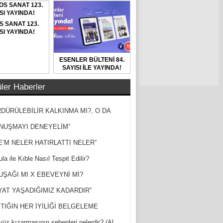
S SANAT 123.
SI YAYINDA!
ESENLER BÜLTENİ 84.
SAYISI İLE YAYINDA!
ler Haberler
DÜRÜLEBİLİR KALKINMA MI?, O DA
MİŞ?
NUŞMAYI DENEYELİM”
E’M NELER HATIRLATTI NELER”
la ile Kıble Nasıl Tespit Edilir?
UŞAĞI MI X EBEVEYNİ Mİ?
YAT YAŞADIĞIMIZ KADARDIR”
TIĞIN HER İYİLİĞİ BELGELEME
yüz kızarmasının sebepleri nelerdir? (Al