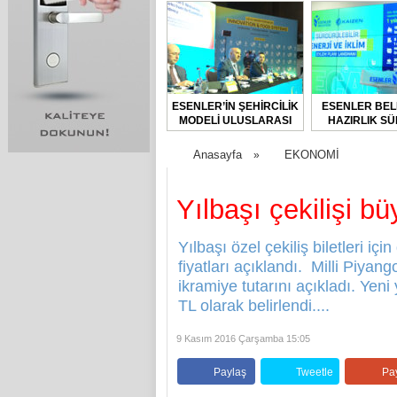
ESENLER’İN ŞEHİRCİLİK
ESENLER BEL
MODELİ ULUSLARASI
HAZIRLIK SÜ
FORUMDA TANITILDI
BAŞLAT
Anasayfa
EKONOMİ
»
Yılbaşı çekilişi bü
Yılbaşı özel çekiliş biletleri iç
fiyatları açıklandı. Milli Piyan
ikramiye tutarını açıkladı. Yen
TL olarak belirlendi....
9 Kasım 2016 Çarşamba 15:05
Paylaş
Tweetle
Pa