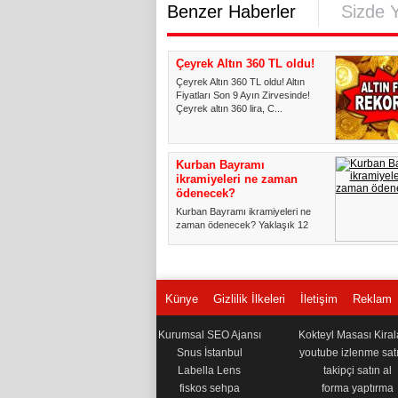
Benzer Haberler
Sizde 
Çeyrek Altın 360 TL oldu!
Çeyrek Altın 360 TL oldu! Altın
Fiyatları Son 9 Ayın Zirvesinde!
Çeyrek altın 360 lira, C...
Kurban Bayramı
ikramiyeleri ne zaman
ödenecek?
Kurban Bayramı ikramiyeleri ne
zaman ödenecek? Yaklaşık 12
milyon emekliye Kurban Bayramı...
Künye
Gizlilik İlkeleri
İletişim
Reklam
Kurumsal SEO Ajansı
Kokteyl Masası Kira
Snus İstanbul
youtube izlenme satı
Labella Lens
takipçi satın al
fiskos sehpa
forma yaptırma