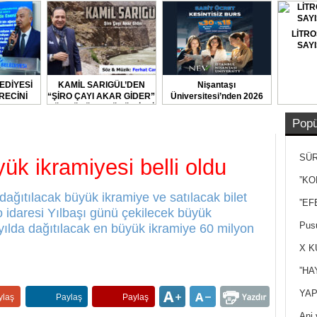
LİTRO
SAYI
EDİYESİ
KAMİL SARIGÜL’DEN
Nişantaşı
RECİNİ
“ŞİRO ÇAYI AKAR GİDER”
Üniversitesi’nden 2026
TI
TÜRKÜSÜNE BÜYÜK İLGİ
YKS Adaylarına Çifte
Güvence: Sabit Ücret ve
Popü
Kesintisiz Burs
SÜR
yük ikramiyesi belli oldu
NEY
”KO
in dağıtılacak büyük ikramiye ve satılacak bilet
”EF
go idaresi Yılbaşı günü çekilecek büyük
Pusu
i yılda dağıtılacak en büyük ikramiye 60 milyon
X K
”HA
YAP
ylaş
Paylaş
Paylaş
Ani 