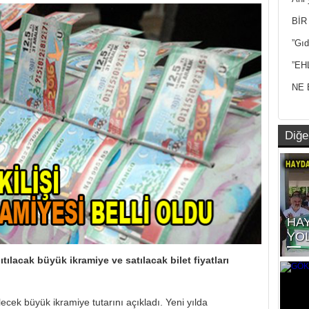
Yan
BİR
”Gıd
”EH
NE 
Diğe
HA
YO
ğıtılacak büyük ikramiye ve satılacak bilet fiyatları
lecek büyük ikramiye tutarını açıkladı. Yeni yılda