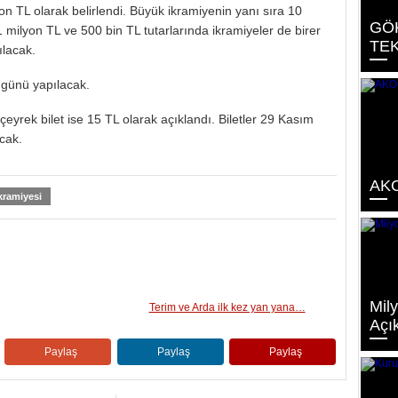
n TL olarak belirlendi. Büyük ikramiyenin yanı sıra 10
GÖ
 milyon TL ve 500 bin TL tutarlarında ikramiyeler de birer
TEK
ılacak.
 günü yapılacak.
 çeyrek bilet ise 15 TL olarak açıklandı. Biletler 29 Kasım
cak.
AKOM
kramiyesi
Mily
Terim ve Arda ilk kez yan yana…
Açık
Paylaş
Paylaş
Paylaş