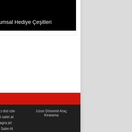
umsal Hediye Çeşitleri
 dizi izle
Uzun Dönemli Araç
Kiralama
i satın al
gra jel
Satın Al