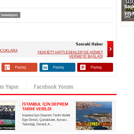
Başk
yaşa
r belediyesi
OCUKLARA
YENİ İETT HATTI ESENLER’DE HİZMET
VERMEYE BAŞLADI
Paylaş
Paylaş
Paylaş
um Yapın
Facebook Yorum
İSTANBUL İÇİN DEPREM
TARİHİ VERİLDİ
İstanbul İçin Deprem Tarihi Verildi
Ege Denizi, Çanakkale, Ayvacı,
Tekirdağ, Denizli, A...