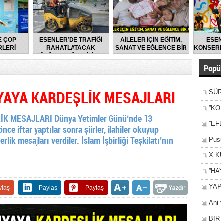
E ÇÖP
ESENLER’DE TRAFİĞİ
AİLELER İÇİN EĞİTİM,
ESEN
LERİ
RAHATLATACAK
SANAT VE EĞLENCE BİR
KONSERL
LARAK
ÇÖZÜMLER ÜRETİLİYOR
ARADA
DİLİYOR
Popül
AYA KARDEŞLİK MESAJLARI
SÜR
NEY
”KO
 MESAJLARI Dünya Yetimler Günü‘nde 13
”EF
ce iftar yaptılar sonra şiirler, ilahiler okuyup
lik mesajları verdiler. İslam İşbirliği Teşkilatı’nın
Pusu
X K
”HA
YAP
ylaş
Paylaş
Paylaş
Ani 
Yan
BİR