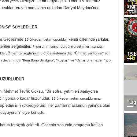
ile bir araya geldi.
nce 15 Temmuz
r’deki yetim karde
şleri
Ö
sığ
ocuklar teravih namaz
n
n ard
ndan D
rtyol Meydan
‘nda
ç
ı
ı
ı
ö
ı
ON
S
” S
YLED
LER
İ
İ
Ö
İ
er Gecesi’nde
kendi dillerinde
ark
lar,
13
ülkeden yetim çocuklar
ş
ı
terileri sergilediler.
Program
ın sonunda d
ünya yetimleri, sanatç
ı
15 b
klar
,
Ömer Karao
ğlu’nun 3 dilde seslendirdiği “
Ümmet Senfonisi” adl
ı
in devamında “Beni Bana Bırakma”, “Kuşlar” ve “Onlar Bilemezler” gibi
HUZURLUDUR
n
Mehmet Tevfik G
ksu, “Bir sofra, yetimleri a
rl
yorsa
ı
ö
ğı
ı
rl
yorsa o kadar huzurludur.
ğı
ı
13 ülkeden yetim çocuklar
ımız
ı
”Lig
ip etti
i i
in
krediyorum. Her zaman mazlumun yan
nda olan
ğ
ç
ş
ü
ı
r duyuyorum” diye konu
tu.
ş
 hat
ra foto
raf
ektirdi. Gecenin sonunda programa kat
lan
ı
ğ
ı
ç
ı