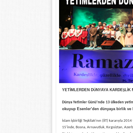
YET
MLERDEN D
NYAYA KARDE
L
K 
İ
Ü
Ş
İ
‘nde
D
ünya Yetimler Günü
13
ülkeden yetim
okuyup Esenler’den d
nyaya birlik ve
ü
İslam İşbirliği Teşkilatı’nın (İİT) kararıyla 201
15’inde, Bosna, Arnavutluk, Kırgısiztan, Azerb