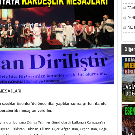
”Gıd
”EH
NE 
Diğer
ASİ
MESAJLARI
DOĞ
Esenler’de
nce iftar yapt
lar sonra
iirler, ilahiler
 çocuklar
ö
ı
ş
 beraberlik mesajlar
verdiler.
ı
4 yılından bu yana D
ünya Yetimler Günü olarak kutlanan Ramazan’
ın
aycan, Pakistan, L
übnan, Filistin, Nijer, Afganistan, Çeçenistan, Do
ğu
150 