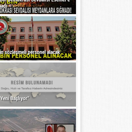
madı
in sözleşmeli personel alacak
 Yeni Başlıyor”