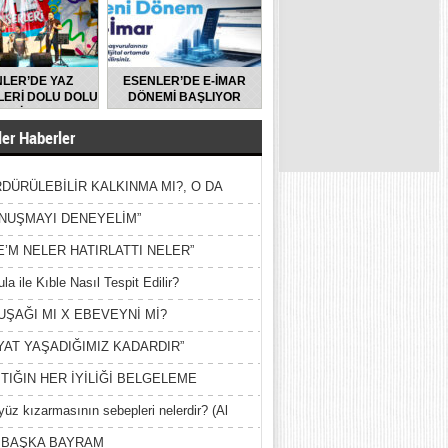
LER’DE YAZ
ESENLER’DE E-İMAR
ERİ DOLU DOLU
DÖNEMİ BAŞLIYOR
GEÇİYOR
er Haberler
DÜRÜLEBİLİR KALKINMA MI?, O DA
MİŞ?
NUŞMAYI DENEYELİM”
E’M NELER HATIRLATTI NELER”
la ile Kıble Nasıl Tespit Edilir?
UŞAĞI MI X EBEVEYNİ Mİ?
YAT YAŞADIĞIMIZ KADARDIR”
TIĞIN HER İYİLİĞİ BELGELEME
yüz kızarmasının sebepleri nelerdir? (Al
ak)
 BAŞKA BAYRAM