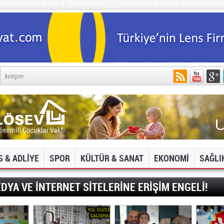
İletişim
S & ADLİYE
SPOR
KÜLTÜR & SANAT
EKONOMİ
SAĞLI
DYA VE İNTERNET SİTELERİNE ERİŞİM ENGELİ!