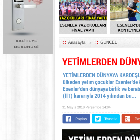
ESENLER YAZ OKULLARI
ESENLER’D
FİNAL YAPTI
KONTEYNER
DÜZENLİ O
DEZENFEKTE E
Anasayfa
GÜNCEL
»
YETİMLERDEN DÜNY
YETİMLERDEN DÜNYAYA KARDEŞLİK
ülkeden yetim çocuklar Esenler’de ön
Esenler’den dünyaya birlik ve beraber
(İİT) kararıyla 2014 yılından bu...
31 Mayıs 2018 Perşembe 14:04
Paylaş
Tweetle
Pa