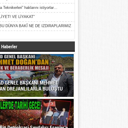
a Teknikerleri” haklarını istiyorlar…
LİYET! VE LİYAKAT”
BU DÜNYA BAKÎ NE DE IZDIRAPLARIMIZ
 Haberler
AD GENEL BAŞKANI MEHMET
AN DREJANLILARLA BULUŞTU
Bin Demokrasi Sevdalısı Esenler’e