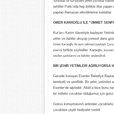
T
ürkistan ve Suriye’den yetim çocuklar Esenle
ehitler Park
‘nda hep birlikte iftar yapan
Ş
ı
yap
lan Ramazan etkinliklerine kat
ld
lar.
ı
ı
ı
MER KARAO
LU
LE “
MMET SENF
Ö
Ğ
İ
Ü
Kur’an-
Kerim tilavetiyle ba
layan Yetiml
ı
ş
iirler ve ilahiler okuyup y
resel dans g
s
ş
ö
ö
Ömer Karao
ğlu ile aynı sahneyi paylaştı.
Çocu
birlikte s
ylediler. Karao
eserini
ö
ğlu, konser
sevilen şarkılarını ve ilahiler seslendirdi.
B
R
EH
R YET
MLER
A
IRLIYORSA 
İ
Ş
İ
İ
İ
Ğ
Gecede konu
an Esenler Belediye Ba
ka
ş
ş
bereketli ve
ereflidir. Bir
ehir, yetimleri a
ş
ş
Esenler’de a
rlad
k. Allah’a bize bunu nas
ğı
ı
bir milletin
ocuklar
oldu
umuz i
in guru
ç
ı
ğ
ç
G
ksu konu
mas
n
n ard
ndan
ocuklarla
ö
ş
ı
ı
ı
ç
ocuklara
e
itli hediyeler verildi.
ç
ç
ş