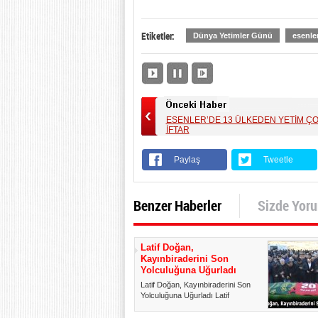
Etiketler:
Dünya Yetimler Günü
esenle
ESENLER’DE 13 ÜLKEDEN YETİM Ç
İFTAR
Paylaş
Tweetle
Benzer Haberler
Sizde Yor
Latif Doğan,
Kayınbiraderini Son
Yolculuğuna Uğurladı
Latif Doğan, Kayınbiraderini Son
Yolculuğuna Uğurladı Latif
Doğan’ın Kayınbiraderi Uğur A...