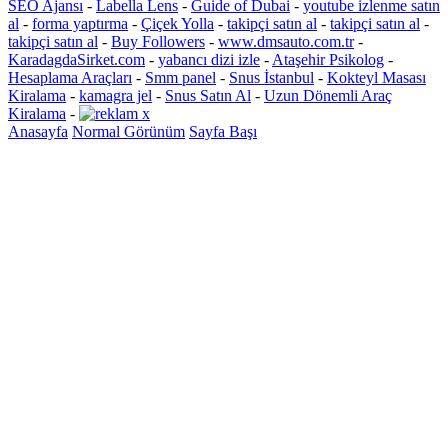
SEO Ajansı
-
Labella Lens
-
Guide of Dubai
-
youtube izlenme satın
al
-
forma yaptırma
-
Çiçek Yolla
-
takipçi satın al
-
takipçi satın al
-
takipçi satın al
-
Buy Followers
-
www.dmsauto.com.tr
-
KaradagdaSirket.com
-
yabancı dizi izle
-
Ataşehir Psikolog
-
Hesaplama Araçları
-
Smm panel
-
Snus İstanbul
-
Kokteyl Masası
Kiralama
-
kamagra jel
-
Snus Satın Al
-
Uzun Dönemli Araç
Kiralama
-
Anasayfa
Normal Görünüm
Sayfa Başı