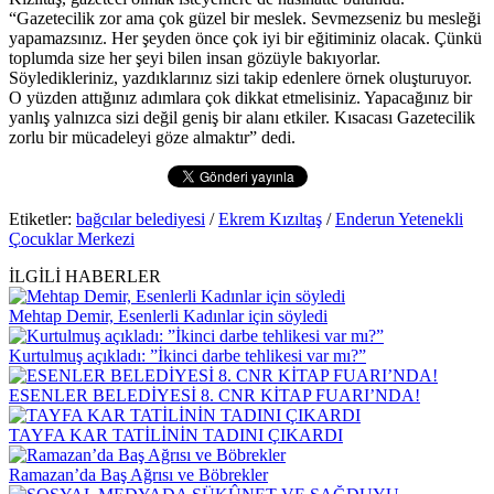
“Gazetecilik zor ama çok güzel bir meslek. Sevmezseniz bu mesleği
yapamazsınız. Her şeyden önce çok iyi bir eğitiminiz olacak. Çünkü
toplumda size her şeyi bilen insan gözüyle bakıyorlar.
Söyledikleriniz, yazdıklarınız sizi takip edenlere örnek oluşturuyor.
O yüzden attığınız adımlara çok dikkat etmelisiniz. Yapacağınız bir
yanlış yalnızca sizi değil geniş bir alanı etkiler. Kısacası Gazetecilik
zorlu bir mücadeleyi göze almaktır” dedi.
Etiketler:
bağcılar belediyesi
/
Ekrem Kızıltaş
/
Enderun Yetenekli
Çocuklar Merkezi
İLGİLİ HABERLER
Mehtap Demir, Esenlerli Kadınlar için söyledi
Kurtulmuş açıkladı: ”İkinci darbe tehlikesi var mı?”
ESENLER BELEDİYESİ 8. CNR KİTAP FUARI’NDA!
TAYFA KAR TATİLİNİN TADINI ÇIKARDI
Ramazan’da Baş Ağrısı ve Böbrekler