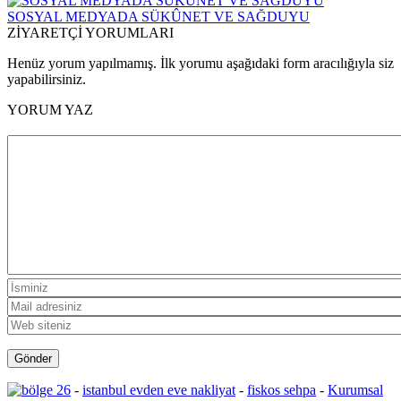
SOSYAL MEDYADA SÜKÛNET VE SAĞDUYU
ZİYARETÇİ YORUMLARI
Henüz yorum yapılmamış. İlk yorumu aşağıdaki form aracılığıyla siz
yapabilirsiniz.
YORUM YAZ
-
istanbul evden eve nakliyat
-
fiskos sehpa
-
Kurumsal