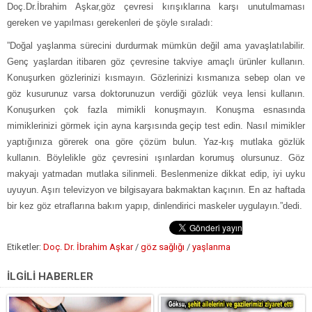
Doç.Dr.İbrahim Aşkar,göz çevresi kırışıklarına karşı unutulmaması
gereken ve yapılması gerekenleri de şöyle sıraladı:
”Doğal yaşlanma sürecini durdurmak mümkün değil ama yavaşlatılabilir.
Genç yaşlardan itibaren göz çevresine takviye amaçlı ürünler kullanın.
Konuşurken gözlerinizi kısmayın. Gözlerinizi kısmanıza sebep olan ve
göz kusurunuz varsa doktorunuzun verdiği gözlük veya lensi kullanın.
Konuşurken çok fazla mimikli konuşmayın. Konuşma esnasında
mimiklerinizi görmek için ayna karşısında geçip test edin. Nasıl mimikler
yaptığınıza görerek ona göre çözüm bulun. Yaz-kış mutlaka gözlük
kullanın. Böylelikle göz çevresini ışınlardan korumuş olursunuz. Göz
makyajı yatmadan mutlaka silinmeli. Beslenmenize dikkat edip, iyi uyku
uyuyun. Aşırı televizyon ve bilgisayara bakmaktan kaçının. En az haftada
bir kez göz etraflarına bakım yapıp, dinlendirici maskeler uygulayın.”dedi.
Etiketler:
Doç. Dr. İbrahim Aşkar
/
göz sağlığı
/
yaşlanma
İLGİLİ HABERLER