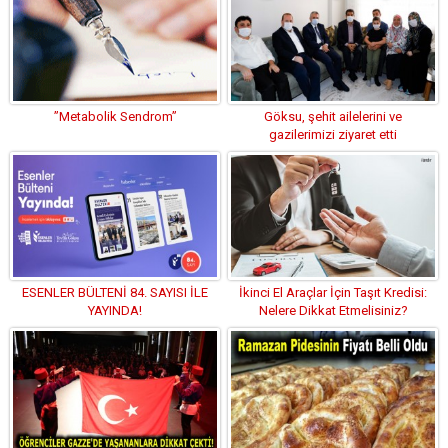
”Metabolik Sendrom”
Göksu, şehit ailelerini ve
gazilerimizi ziyaret etti
ESENLER BÜLTENİ 84. SAYISI İLE
İkinci El Araçlar İçin Taşıt Kredisi:
YAYINDA!
Nelere Dikkat Etmelisiniz?