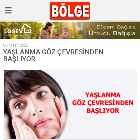
GÜNCEL
06 Nisan 2022
POLİTİKA
YAŞLANMA GÖZ ÇEVRESİNDEN
BAŞLIYOR
Polis & Adliye
SPOR
EKONOMİ
YAZARLAR
Sağlık & Yaşam
Kültür & Sanat
EĞİTİM
Müzik & Magazin