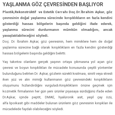
YAŞLANMA GÖZ ÇEVRESİNDEN BAŞLIYOR
Plastik,Rekonstrüktif ve Estetik Cerrahı Doç.Dr.İbrahim Aşkar,
göz
çevresinin doğal yaşlanma sürecinde kırışıklıkların en fazla kendini
gösterdiği hassas bölgelerin başında geldiğini ifade ederek,
yaşlanma sürecini durdurmanın mümkün olmadığını, ancak
yavaşlatılabileceğini söyledi.
Doç. Dr. İbrahim Aşkar, göz çevresinin, hem mimiklere hem de doğal
yaşlanma sürecine bağlı olarak kırışıklıkların en fazla kendini gösterdiği
hassas bölgelerin başında geldiğini belirtti.
Yaş takıntısı olanların gerçek yaşının ortaya çıkmasına yol açan göz
çevresi ve boyun kırışıklıkları ile mücadele konusunda çeşitli yöntemler
bulunduğunu belirten Dr. Aşkar, gözlerin sürekli kısılması, sinirli veya stresli
iken yüz ve alın mimiği kullanmanın göz çevresindeki kırışıklıkların
oluşumunu hızlandırdığını vurguladı.Kırışıklıkların önüne geçmek için
kozmetik firmalarının her gün yeni ürünler piyasaya sürdüğünü ifade eden
Dr.Aşkar, içinde peptit, DMAE, hyalüronik asit, yeşil çay özü,
alfa lipoikasit gibi maddeler bulunan ürünlerin göz çevresinin kırışıkları ile
mücadelede faydalı olabileceğini söyledi.