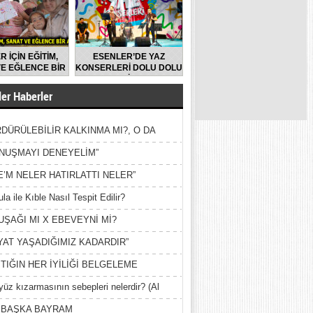
R İÇİN EĞİTİM,
ESENLER’DE YAZ
E EĞLENCE BİR
KONSERLERİ DOLU DOLU
ARADA
GEÇİYOR
er Haberler
DÜRÜLEBİLİR KALKINMA MI?, O DA
MİŞ?
NUŞMAYI DENEYELİM”
E’M NELER HATIRLATTI NELER”
la ile Kıble Nasıl Tespit Edilir?
UŞAĞI MI X EBEVEYNİ Mİ?
YAT YAŞADIĞIMIZ KADARDIR”
TIĞIN HER İYİLİĞİ BELGELEME
yüz kızarmasının sebepleri nelerdir? (Al
ak)
 BAŞKA BAYRAM