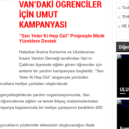
VAN’DAKİ ÖĞRENCİLER
”Gıd
İÇİN UMUT
”EH
KAMPANYASI
NE 
“Sen Yeter Ki Hep Gül” Projesiyle Minik
Yüreklere Destek
Diğer
Halaskar Arama Kurtarma ve Uluslararası
İnsani Yardım Derneği tarafından Van’ın
Çaldıran ilçesinde eğitim gören öğrenciler için
anlamlı bir yardım kampanyası başlatıldı. “Sen
Yeter Ki Hep Gül” sloganıyla yürütülen
uklara hediye çantaları ulaştırılacak.
ULU
a gerçekleştirilecek yardım organizasyonunda, Van
öğrencilerine eğitim ve temel ihtiyaç malzemelerinden
Kampanya kapsamında bir hediye çantasının bedelinin 650
n çocukların yüzlerinde tebessüm oluşturacağını ifade
Esen