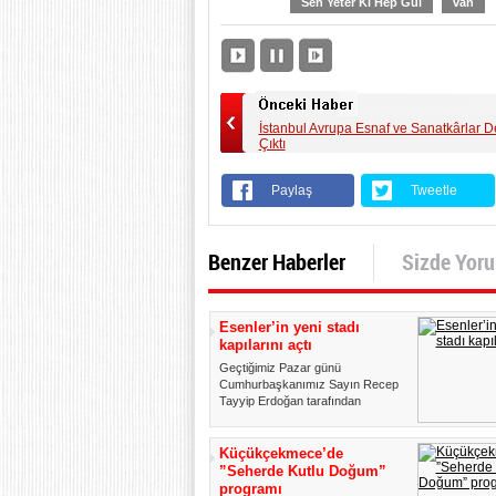
Sen Yeter Ki Hep Gül
van
İstanbul Avrupa Esnaf ve Sanatkârlar D
Çıktı
Paylaş
Tweetle
Benzer Haberler
Sizde Yor
Esenler’in yeni stadı
kapılarını açtı
Geçtiğimiz Pazar günü
Cumhurbaşkanımız Sayın Recep
Tayyip Erdoğan tarafından
Esenler'de hi...
Küçükçekmece’de
”Seherde Kutlu Doğum”
programı