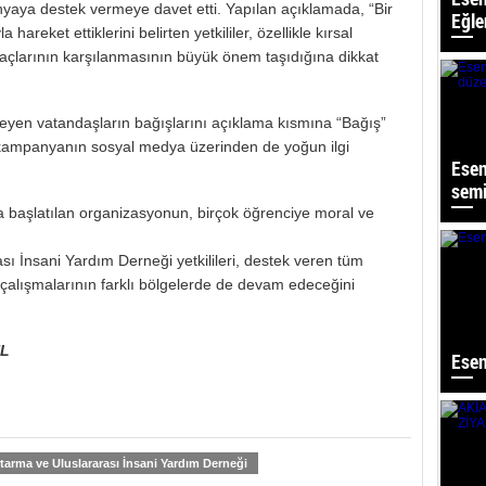
yaya destek vermeye davet etti. Yapılan açıklamada, “Bir
Eğle
hareket ettiklerini belirten yetkililer, özellikle kırsal
yaçlarının karşılanmasının büyük önem taşıdığına dikkat
yen vatandaşların bağışlarını açıklama kısmına “Bağış”
n, kampanyanın sosyal medya üzerinden de yoğun ilgi
Esen
semi
 başlatılan organizasyonun, birçok öğrenciye moral ve
ı İnsani Yardım Derneği yetkilileri, destek veren tüm
çalışmalarının farklı bölgelerde de devam edeceğini
UL
Esen
arma ve Uluslararası İnsani Yardım Derneği