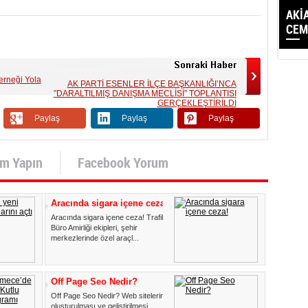
AKİ
CEMİ
erneği Yola
AK PARTİ ESENLER İLÇE BAŞKANLIĞI’NCA
”DARALTILMIŞ DANIŞMA MECLİSİ” TOPLANTISI
GERÇEKLEŞTİRİLDİ
Paylaş
Paylaş
Paylaş
um Yapın
Facebook Yorum
Aracında sigara içene ceza!
Aracında sigara içene ceza! Trafik
Büro Amirliği ekipleri, şehir
merkezlerinde özel araçl...
Off Page Seo Nedir?
Off Page Seo Nedir? Web sitelerin
oluşturulması ve geliştirilmesi