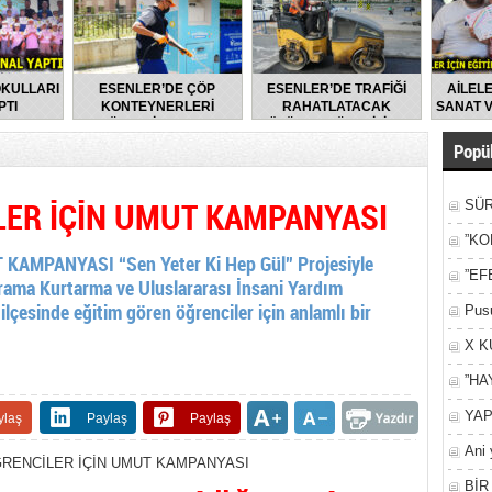
OKULLARI
ESENLER’DE ÇÖP
ESENLER’DE TRAFİĞİ
AİLELE
PTI
KONTEYNERLERİ
RAHATLATACAK
SANAT V
DÜZENLİ OLARAK
ÇÖZÜMLER ÜRETİLİYOR
DEZENFEKTE EDİLİYOR
Popül
LER İÇİN UMUT KAMPANYASI
SÜR
NEY
”KO
AMPANYASI “Sen Yeter Ki Hep Gül” Projesiyle
”EF
rama Kurtarma ve Uluslararası İnsani Yardım
ilçesinde eğitim gören öğrenciler için anlamlı bir
Pusu
X K
”HA
YAP
ylaş
Paylaş
Paylaş
Ani 
Yan
BİR