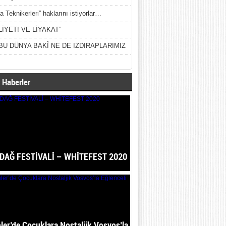
a Teknikerleri” haklarını istiyorlar…
LİYET! VE LİYAKAT”
BU DÜNYA BAKÎ NE DE IZDIRAPLARIMIZ
 Haberler
DAĞ FESTİVALİ – WHİTEFEST 2020
ler’de Çocuklara Nostaljik Vosvos’la