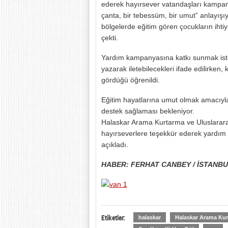
ederek hayırsever vatandaşları kampan
çanta, bir tebessüm, bir umut” anlayışıyla 
bölgelerde eğitim gören çocukların ihti
çekti.
Yardım kampanyasına katkı sunmak iste
yazarak iletebilecekleri ifade edilirke
gördüğü öğrenildi.
Eğitim hayatlarına umut olmak amacıyla
destek sağlaması bekleniyor.
Halaskar Arama Kurtarma ve Uluslararas
hayırseverlere teşekkür ederek yardım 
açıkladı.
HABER: FERHAT CANBEY / İSTANB
Etiketler:
halaskar
Halaskar Arama Kurt