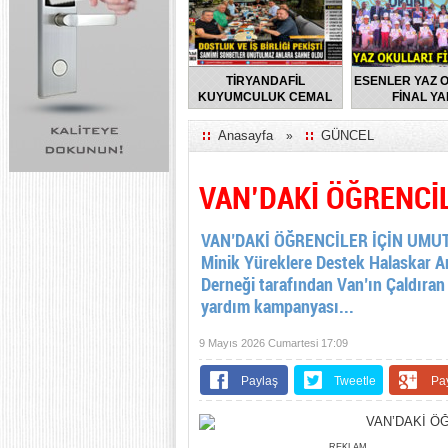
TİRYANDAFİL
ESENLER YAZ 
KUYUMCULUK CEMAL
FİNAL YA
TURGUT’UN EV
SAHİPLİĞİNDE
Anasayfa
GÜNCEL
»
FLORYA’DA ANLAMLI
BULUŞMA
VAN’DAKİ ÖĞRENCİ
VAN’DAKİ ÖĞRENCİLER İÇİN UMUT K
Minik Yüreklere Destek Halaskar A
Derneği tarafından Van’ın Çaldıran 
yardım kampanyası...
9 Mayıs 2026 Cumartesi 17:09
Paylaş
Tweetle
Pa
REKLAM