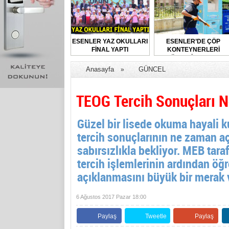
ESENLER YAZ OKULLARI
ESENLER’DE ÇÖP
FİNAL YAPTI
KONTEYNERLERİ
DÜZENLİ OLARAK
DEZENFEKTE EDİLİYOR
Anasayfa
GÜNCEL
»
TEOG Tercih Sonuçları 
Güzel bir lisede okuma hayali 
tercih sonuçlarının ne zaman aç
sabırsızlıkla bekliyor. MEB tar
tercih işlemlerinin ardından öğr
açıklanmasını büyük bir merak v
6 Ağustos 2017 Pazar 18:00
Paylaş
Tweetle
Paylaş