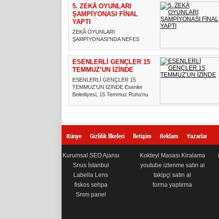
5. ZEKÂ OYUNLARI
ŞAMPİYONASI FİNAL
YAPTI
ZEKÂ OYUNLARI
ŞAMPİYONASI’NDA NEFES
KESEN FİNAL Esenler Belediyesi
ile Esenler İlçe M...
ESENLERLİ GENÇLER 15
TEMMUZ’UN İZİNDE
ESENLERLİ GENÇLER 15
TEMMUZ'UN İZİNDE Esenler
Belediyesi, 15 Temmuz Ruhu'nu
yeniden yaş...
Künye
Gizlilik İlkeleri
İletişim
Reklam
Yazarlar
Kurumsal SEO Ajansı
Kokteyl Masası Kiralama
Snus İstanbul
youtube izlenme satın al
Labella Lens
takipçi satın al
fiskos sehpa
forma yaptırma
Smm panel