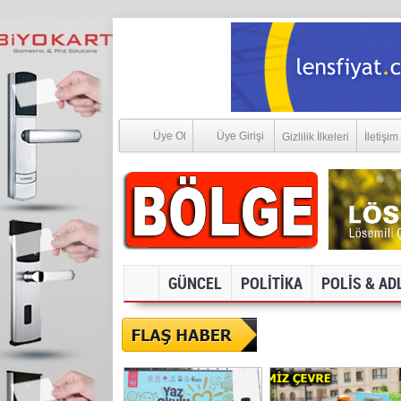
Üye Ol
Üye Girişi
Gizlilik İlkeleri
İletişim
GÜNCEL
POLİTİKA
POLİS & AD
SOSYAL MEDYA V